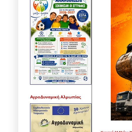
ΑγροΔυναμική Αλμωπίας