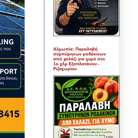
Αλμωπία: Παραλαβή
συμπύρηνων ροδάκινων
από χαλάζι για χυμό στο
1ο χλμ Εξαπλατάνου -
Ριζοχωρίου