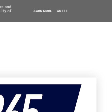
ess and
ity of
LEARN MORE
GOT IT