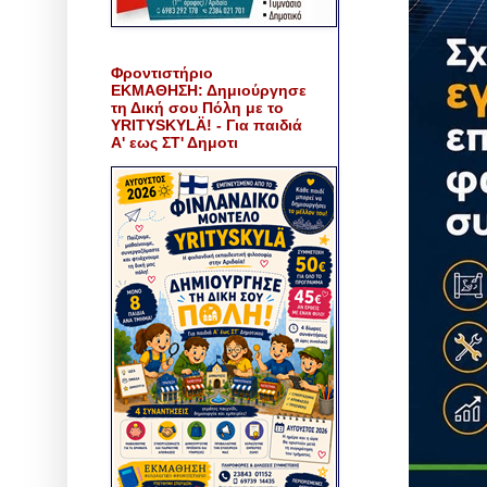
Φροντιστήριο
ΕΚΜΑΘΗΣΗ: Δημιούργησε
τη Δική σου Πόλη με το
YRITYSKYLÄ! - Για παιδιά
Α' εως ΣΤ' Δημοτι