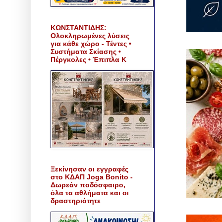
ΚΩΝΣΤΑΝΤΙΔΗΣ:
Ολοκληρωμένες λύσεις
για κάθε χώρο - Τέντες •
Συστήματα Σκίασης •
Πέργκολες • Έπιπλα Κ
Ξεκίνησαν οι εγγραφές
στο ΚΔΑΠ Joga Bonito -
Δωρεάν ποδόσφαιρο,
όλα τα αθλήματα και οι
δραστηριότητε