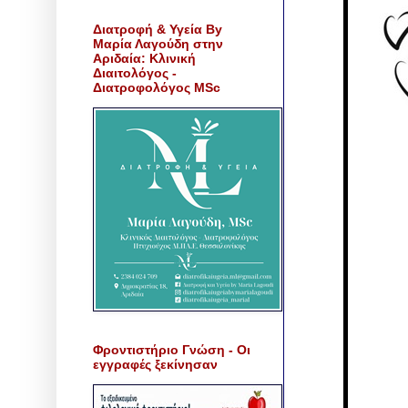
Διατροφή & Υγεία By
Μαρία Λαγούδη στην
Αριδαία: Κλινική
Διαιτολόγος -
Διατροφολόγος MSc
Φροντιστήριο Γνώση - Οι
εγγραφές ξεκίνησαν