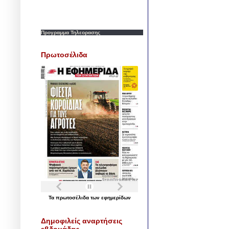
Προγραμμα Τηλεορασης
Πρωτοσέλιδα
Τα
πρωτοσέλιδα
των
εφημερίδων
Δημοφιλείς αναρτήσεις
εβδομάδας