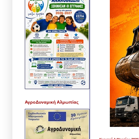
ΑγροΔυναμική Αλμωπίας