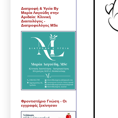
Διατροφή & Υγεία By
Μαρία Λαγούδη στην
Αριδαία: Κλινική
Διαιτολόγος -
Διατροφολόγος MSc
Φροντιστήριο Γνώση - Οι
εγγραφές ξεκίνησαν