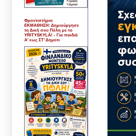
Φροντιστήριο
ΕΚΜΑΘΗΣΗ: Δημιούργησε
τη Δική σου Πόλη με το
YRITYSKYLÄ! - Για παιδιά
Α' εως ΣΤ' Δημοτι