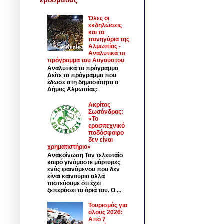
Όλες οι
εκδηλώσεις
και τα
πανηγύρια της
Αλμωπίας -
Αναλυτικά το
πρόγραμμα του Αυγούστου
Αναλυτικά το πρόγραμμα
Δείτε το πρόγραμμα που
έδωσε στη δημοσιότητα ο
Δήμος Αλμωπίας:
Ακρίτας
Σωσάνδρας:
«Το
ερασιτεχνικό
ποδόσφαιρο
δεν είναι
χρηματιστήριο»
Ανακοίνωση Τον τελευταίο
καιρό γινόμαστε μάρτυρες
ενός φαινόμενου που δεν
είναι καινούριο αλλά
πιστεύουμε ότι έχει
ξεπεράσει τα όριά του. Ο ...
Τουρισμός για
όλους 2026:
Από 7