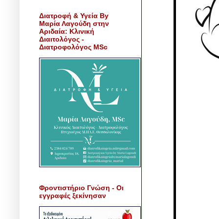
Διατροφή & Υγεία By
Μαρία Λαγούδη στην
Αριδαία: Κλινική
Διαιτολόγος -
Διατροφολόγος MSc
Φροντιστήριο Γνώση - Οι
εγγραφές ξεκίνησαν