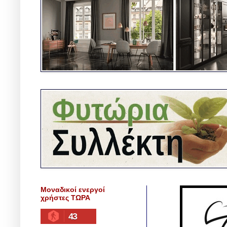
Μοναδικοί ενεργοί
χρήστες ΤΩΡΑ
43