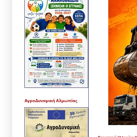
ΑγροΔυναμική Αλμωπίας