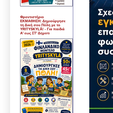
Φροντιστήριο
ΕΚΜΑΘΗΣΗ: Δημιούργησε
τη Δική σου Πόλη με το
YRITYSKYLÄ! - Για παιδιά
Α' εως ΣΤ' Δημοτι