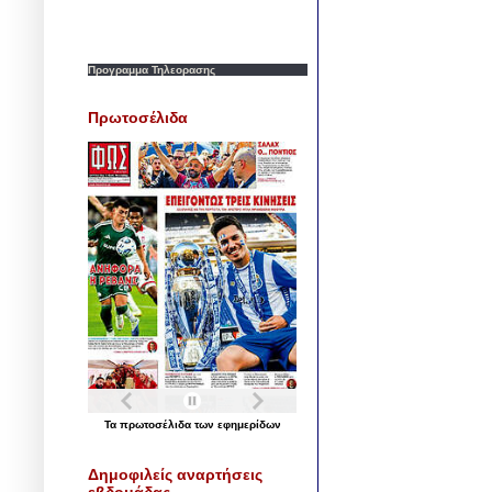
Προγραμμα Τηλεορασης
Πρωτοσέλιδα
Τα
πρωτοσέλιδα
των
εφημερίδων
Δημοφιλείς αναρτήσεις
εβδομάδας