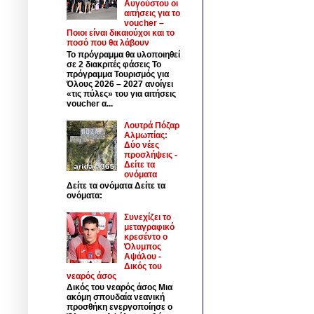
Αυγούστου οι
αιτήσεις για το
voucher –
Ποιοι είναι δικαιούχοι και το
ποσό που θα λάβουν
Το πρόγραμμα θα υλοποιηθεί
σε 2 διακριτές φάσεις Το
πρόγραμμα Τουρισμός για
Όλους 2026 – 2027 ανοίγει
«τις πύλες» του για αιτήσεις
voucher α...
Λουτρά Πόζαρ
Αλμωπίας:
Δύο νέες
προσλήψεις -
Δείτε τα
ονόματα
Δείτε τα ονόματα Δείτε τα
ονόματα:
Συνεχίζει το
μεταγραφικό
κρεσέντο ο
Όλυμπος
Αψάλου -
Δικός του
νεαρός άσος
Δικός του νεαρός άσος Μια
ακόμη σπουδαία νεανική
προσθήκη ενεργοποίησε ο