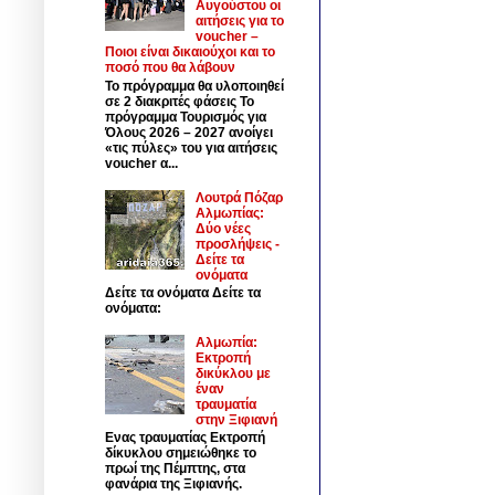
Αυγούστου οι
αιτήσεις για το
voucher –
Ποιοι είναι δικαιούχοι και το
ποσό που θα λάβουν
Το πρόγραμμα θα υλοποιηθεί
σε 2 διακριτές φάσεις Το
πρόγραμμα Τουρισμός για
Όλους 2026 – 2027 ανοίγει
«τις πύλες» του για αιτήσεις
voucher α...
Λουτρά Πόζαρ
Αλμωπίας:
Δύο νέες
προσλήψεις -
Δείτε τα
ονόματα
Δείτε τα ονόματα Δείτε τα
ονόματα:
Αλμωπία:
Εκτροπή
δικύκλου με
έναν
τραυματία
στην Ξιφιανή
Ενας τραυματίας Εκτροπή
δίκυκλου σημειώθηκε το
πρωί της Πέμπτης, στα
φανάρια της Ξιφιανής.