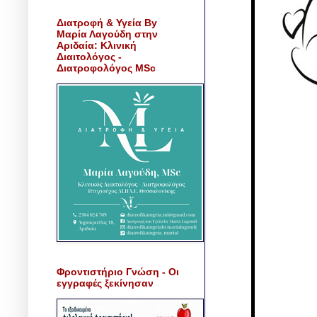
Διατροφή & Υγεία By
Μαρία Λαγούδη στην
Αριδαία: Κλινική
Διαιτολόγος -
Διατροφολόγος MSc
Φροντιστήριο Γνώση - Οι
εγγραφές ξεκίνησαν