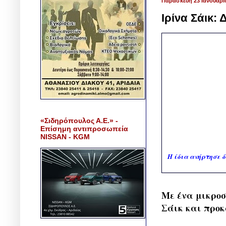
Παρασκευή 23 Ιανουαρί
Ιρίνα Σάικ: 
«Σιδηρόπουλος Α.Ε.» -
Επίσημη αντιπροσωπεία
NISSAN - KGM
Η ίδια ανήρτησε 
Με ένα μικροσ
Σάικ και προκ