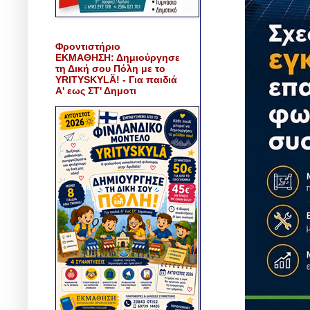
Φροντιστήριο
ΕΚΜΑΘΗΣΗ: Δημιούργησε
τη Δική σου Πόλη με το
YRITYSKYLÄ! - Για παιδιά
Α' εως ΣΤ' Δημοτι