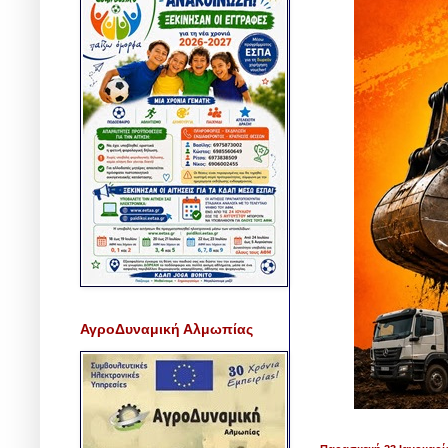
ΑγροΔυναμική Αλμωπίας