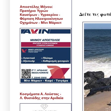
Αποστόλης Μήνου:
Πρατήριο Υγρών
Δείτε τις φωτό
Καυσίμων - Υγραερίου -
Φόρτιση Ηλεκτροκίνητων
Οχημάτων - Μίνι Μάρκετ
Κοσμήματα Α. Λούστας -
Λ. Θυσιάδης στην Αριδαία