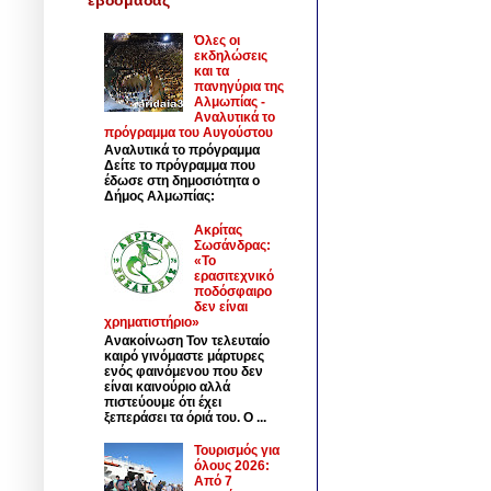
Όλες οι
εκδηλώσεις
και τα
πανηγύρια της
Αλμωπίας -
Αναλυτικά το
πρόγραμμα του Αυγούστου
Αναλυτικά το πρόγραμμα
Δείτε το πρόγραμμα που
έδωσε στη δημοσιότητα ο
Δήμος Αλμωπίας:
Ακρίτας
Σωσάνδρας:
«Το
ερασιτεχνικό
ποδόσφαιρο
δεν είναι
χρηματιστήριο»
Ανακοίνωση Τον τελευταίο
καιρό γινόμαστε μάρτυρες
ενός φαινόμενου που δεν
είναι καινούριο αλλά
πιστεύουμε ότι έχει
ξεπεράσει τα όριά του. Ο ...
Τουρισμός για
όλους 2026:
Από 7