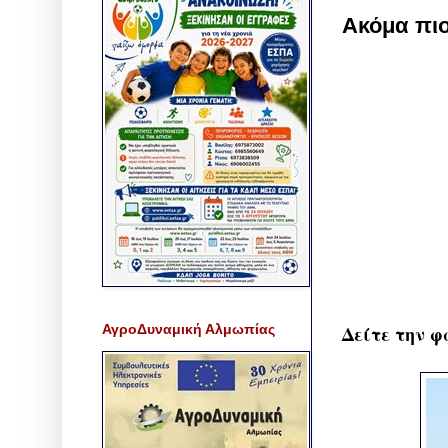
Ακόμα πιο
ΑγροΔυναμική Αλμωπίας
Δείτε την φ