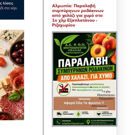
Αλμωπία: Παραλαβή
συμπύρηνων ροδάκινων
από χαλάζι για χυμό στο
1ο χλμ Εξαπλατάνου -
Ριζοχωρίου