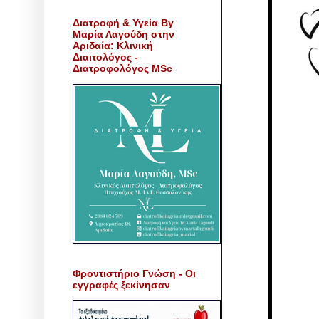
Διατροφή & Υγεία By
Μαρία Λαγούδη στην
Αριδαία: Κλινική
Διαιτολόγος -
Διατροφολόγος MSc
Φροντιστήριο Γνώση - Οι
εγγραφές ξεκίνησαν