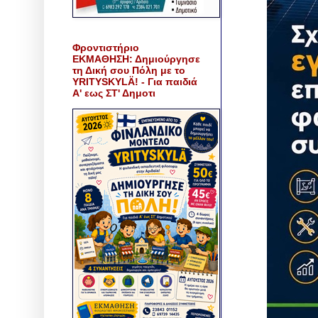
Φροντιστήριο
ΕΚΜΑΘΗΣΗ: Δημιούργησε
τη Δική σου Πόλη με το
YRITYSKYLÄ! - Για παιδιά
Α' εως ΣΤ' Δημοτι