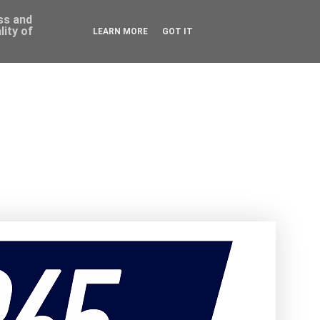
ess and
ity of
LEARN MORE
GOT IT