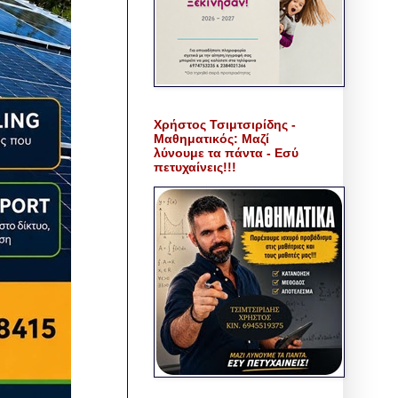
Χρήστος Τσιμτσιρίδης -
Μαθηματικός: Μαζί
λύνουμε τα πάντα - Εσύ
πετυχαίνεις!!!