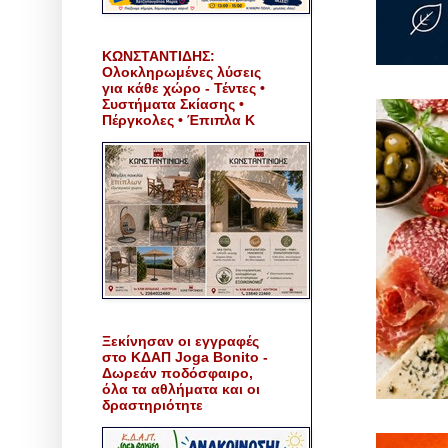
ΚΩΝΣΤΑΝΤΙΔΗΣ:
Ολοκληρωμένες λύσεις
για κάθε χώρο - Τέντες •
Συστήματα Σκίασης •
Πέργκολες • Έπιπλα Κ
Ξεκίνησαν οι εγγραφές
στο ΚΔΑΠ Joga Bonito -
Δωρεάν ποδόσφαιρο,
όλα τα αθλήματα και οι
δραστηριότητε