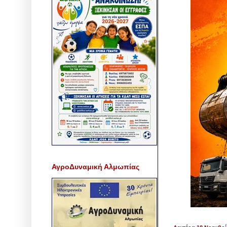
ΑγροΔυναμική Αλμωπίας