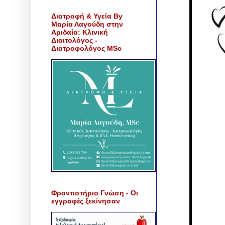
Διατροφή & Υγεία By
Μαρία Λαγούδη στην
Αριδαία: Κλινική
Διαιτολόγος -
Διατροφολόγος MSc
Φροντιστήριο Γνώση - Οι
εγγραφές ξεκίνησαν