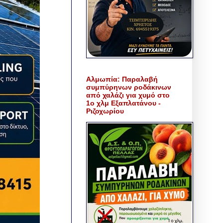
Αλμωπία: Παραλαβή
συμπύρηνων ροδάκινων
από χαλάζι για χυμό στο
1ο χλμ Εξαπλατάνου -
Ριζοχωρίου