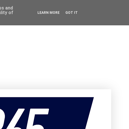
ess and
ity of
LEARN MORE
GOT IT