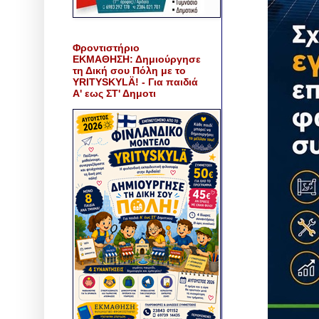
Φροντιστήριο
ΕΚΜΑΘΗΣΗ: Δημιούργησε
τη Δική σου Πόλη με το
YRITYSKYLÄ! - Για παιδιά
Α' εως ΣΤ' Δημοτι