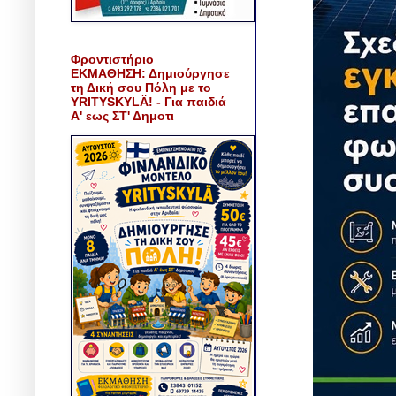
Φροντιστήριο
ΕΚΜΑΘΗΣΗ: Δημιούργησε
τη Δική σου Πόλη με το
YRITYSKYLÄ! - Για παιδιά
Α' εως ΣΤ' Δημοτι