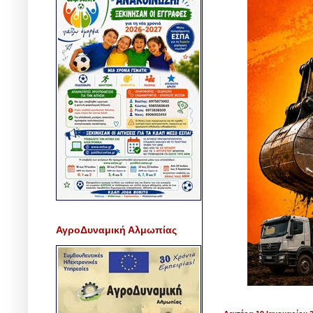
ΑγροΔυναμική Αλμωπίας