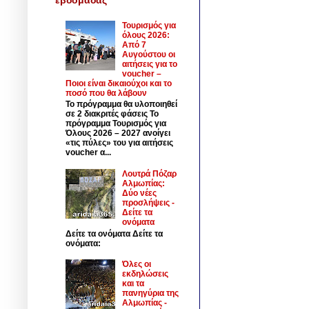
Τουρισμός για
όλους 2026:
Από 7
Αυγούστου οι
αιτήσεις για το
voucher –
Ποιοι είναι δικαιούχοι και το
ποσό που θα λάβουν
Το πρόγραμμα θα υλοποιηθεί
σε 2 διακριτές φάσεις Το
πρόγραμμα Τουρισμός για
Όλους 2026 – 2027 ανοίγει
«τις πύλες» του για αιτήσεις
voucher α...
Λουτρά Πόζαρ
Αλμωπίας:
Δύο νέες
προσλήψεις -
Δείτε τα
ονόματα
Δείτε τα ονόματα Δείτε τα
ονόματα:
Όλες οι
εκδηλώσεις
και τα
πανηγύρια της
Αλμωπίας -