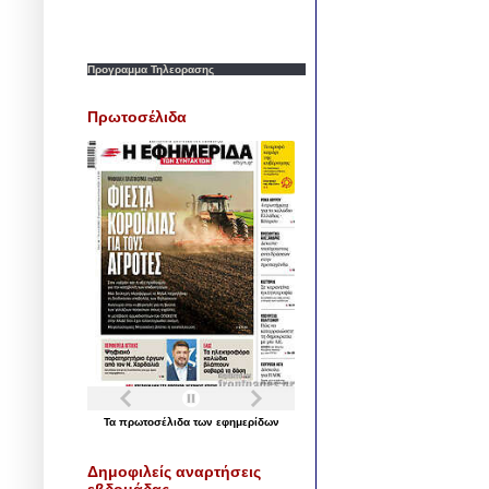
Προγραμμα Τηλεορασης
Πρωτοσέλιδα
Τα
πρωτοσέλιδα
των
εφημερίδων
Δημοφιλείς αναρτήσεις
εβδομάδας