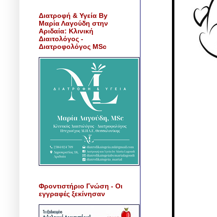
Διατροφή & Υγεία By
Μαρία Λαγούδη στην
Αριδαία: Κλινική
Διαιτολόγος -
Διατροφολόγος MSc
Φροντιστήριο Γνώση - Οι
εγγραφές ξεκίνησαν