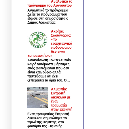
Αναλυτικά το
πρόγραμμα του Αυγούστου
Αναλυτικά το πρόγραμμα
Δείτε το πρόγραμμα που
έδωσε στη δημοσιότητα ο
Δήμος Αλμωπίας:
Ακρίτας
Σωσάνδρας:
«Το
ερασιτεχνικό
ποδόσφαιρο
δεν είναι
χρηματιστήριο»
Ανακοίνωση Τον τελευταίο
καιρό γινόμαστε μάρτυρες
ενός φαινόμενου που δεν
είναι καινούριο αλλά
πιστεύουμε ότι έχει
ξεπεράσει τα όριά του. Ο ...
Αλμωπία:
Εκτροπή
δικύκλου με
έναν
τραυματία
στην Ξιφιανή
Ενας τραυματίας Εκτροπή
δίκυκλου σημειώθηκε το
πρωί της Πέμπτης, στα
φανάρια της Ξιφιανής.