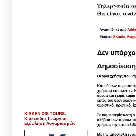
Τηλεργασία σε
Θα είναι ανάλ
Αναρτήθηκε από
Arida
Ετικέτες
Ελλάδα
,
Ενημ
Δεν υπάρχο
Δημοσίευση
Οι όροι χρήσης που ισ
Κάτωθι των περισσοτέ
χρήστες/ επισκέπτες. 
άμεσα και χωρίς καμία
εκτός του δεοντολογικ
υβριστικό, ειρωνικό, 
KIRKENIDIS TOURS:
Σε καμία περίπτωση ο δ
Κιρκενίδης Γεώργιος -
αλήθεια των προσωπικ
Εξόφληση Λογαριασμών
χρήστες της ιστοσελίδ
Με την αποστολή ενός