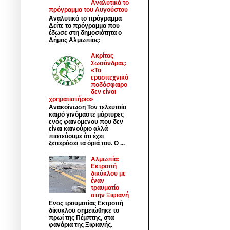
Αναλυτικά το
πρόγραμμα του Αυγούστου
Αναλυτικά το πρόγραμμα
Δείτε το πρόγραμμα που
έδωσε στη δημοσιότητα ο
Δήμος Αλμωπίας:
Ακρίτας
Σωσάνδρας:
«Το
ερασιτεχνικό
ποδόσφαιρο
δεν είναι
χρηματιστήριο»
Ανακοίνωση Τον τελευταίο
καιρό γινόμαστε μάρτυρες
ενός φαινόμενου που δεν
είναι καινούριο αλλά
πιστεύουμε ότι έχει
ξεπεράσει τα όριά του. Ο ...
Αλμωπία:
Εκτροπή
δικύκλου με
έναν
τραυματία
στην Ξιφιανή
Ενας τραυματίας Εκτροπή
δίκυκλου σημειώθηκε το
πρωί της Πέμπτης, στα
φανάρια της Ξιφιανής.