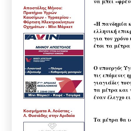
να μπει «φρέν
Αποστόλης Μήνου:
Πρατήριο Υγρών
Καυσίμων - Υγραερίου -
Φόρτιση Ηλεκτροκίνητων
«Η πανδημία κ
Οχημάτων - Μίνι Μάρκετ
ελληνική επικ
για τον χρόνο
έτσι τα μέτρα 
Ο υπουργός Υγ
τις επόμενες η
γιαγιάδες του
τα μέτρα και 
έναν έλεγχο ε
Κοσμήματα Α. Λούστας -
Λ. Θυσιάδης στην Αριδαία
Τα μέτρα θα ισ