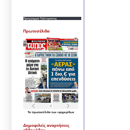
Προγραμμα Τηλεορασης
Πρωτοσέλιδα
Τα
πρωτοσέλιδα
των
εφημερίδων
Δημοφιλείς αναρτήσεις
εβδομάδας