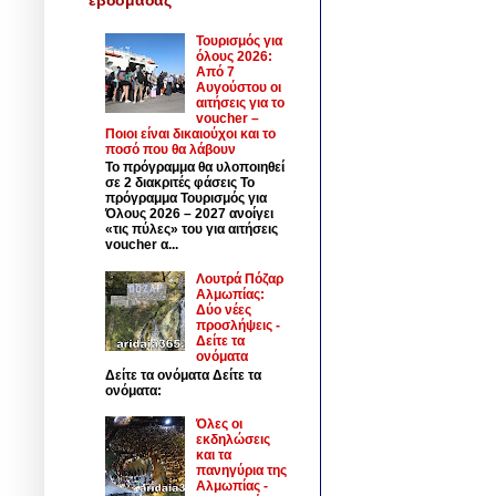
Τουρισμός για
όλους 2026:
Από 7
Αυγούστου οι
αιτήσεις για το
voucher –
Ποιοι είναι δικαιούχοι και το
ποσό που θα λάβουν
Το πρόγραμμα θα υλοποιηθεί
σε 2 διακριτές φάσεις Το
πρόγραμμα Τουρισμός για
Όλους 2026 – 2027 ανοίγει
«τις πύλες» του για αιτήσεις
voucher α...
Λουτρά Πόζαρ
Αλμωπίας:
Δύο νέες
προσλήψεις -
Δείτε τα
ονόματα
Δείτε τα ονόματα Δείτε τα
ονόματα:
Όλες οι
εκδηλώσεις
και τα
πανηγύρια της
Αλμωπίας -