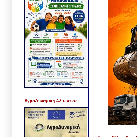
ΑγροΔυναμική Αλμωπίας