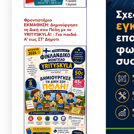
Φροντιστήριο
ΕΚΜΑΘΗΣΗ: Δημιούργησε
τη Δική σου Πόλη με το
YRITYSKYLÄ! - Για παιδιά
Α' εως ΣΤ' Δημοτι