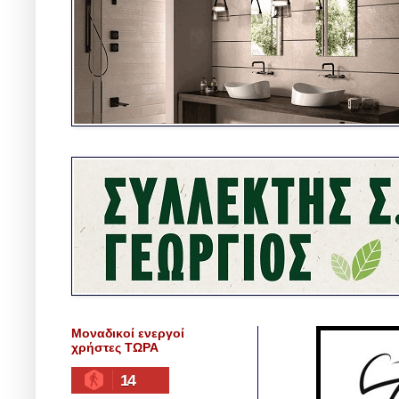
Μοναδικοί ενεργοί
χρήστες ΤΩΡΑ
14