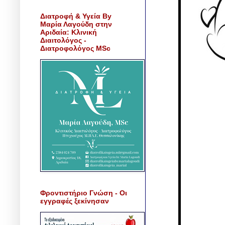
Διατροφή & Υγεία By
Μαρία Λαγούδη στην
Αριδαία: Κλινική
Διαιτολόγος -
Διατροφολόγος MSc
Φροντιστήριο Γνώση - Οι
εγγραφές ξεκίνησαν