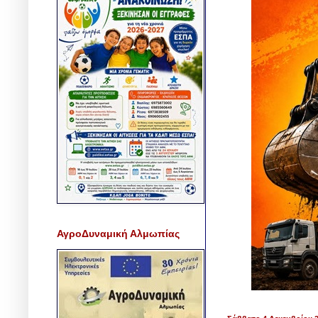
ΑγροΔυναμική Αλμωπίας