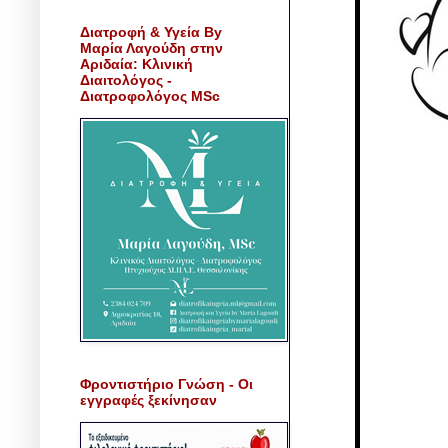
Διατροφή & Υγεία By
Μαρία Λαγούδη στην
Αριδαία: Κλινική
Διαιτολόγος -
Διατροφολόγος MSc
Φροντιστήριο Γνώση - Οι
εγγραφές ξεκίνησαν