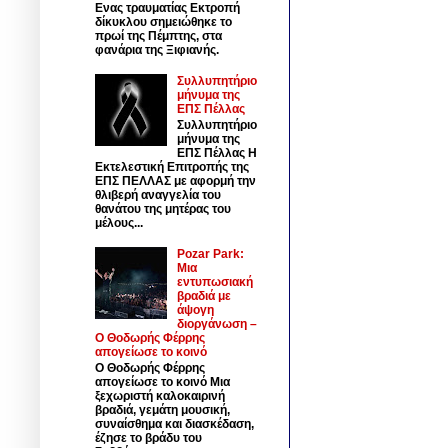
Ενας τραυματίας Εκτροπή
δίκυκλου σημειώθηκε το
πρωί της Πέμπτης, στα
φανάρια της Ξιφιανής.
Συλλυπητήριο
μήνυμα της
ΕΠΣ Πέλλας
Συλλυπητήριο
μήνυμα της
ΕΠΣ Πέλλας Η
Εκτελεστική Επιτροπής της
ΕΠΣ ΠΕΛΛΑΣ με αφορμή την
θλιβερή αναγγελία του
θανάτου της μητέρας του
μέλους...
Pozar Park:
Μια
εντυπωσιακή
βραδιά με
άψογη
διοργάνωση –
Ο Θοδωρής Φέρρης
απογείωσε το κοινό
Ο Θοδωρής Φέρρης
απογείωσε το κοινό Μια
ξεχωριστή καλοκαιρινή
βραδιά, γεμάτη μουσική,
συναίσθημα και διασκέδαση,
έζησε το βράδυ του