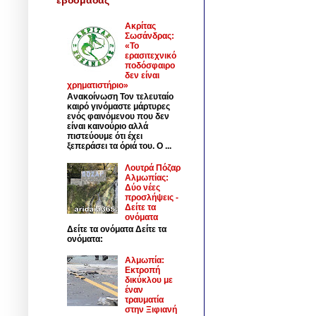
Ακρίτας
Σωσάνδρας:
«Το
ερασιτεχνικό
ποδόσφαιρο
δεν είναι
χρηματιστήριο»
Ανακοίνωση Τον τελευταίο
καιρό γινόμαστε μάρτυρες
ενός φαινόμενου που δεν
είναι καινούριο αλλά
πιστεύουμε ότι έχει
ξεπεράσει τα όριά του. Ο ...
Λουτρά Πόζαρ
Αλμωπίας:
Δύο νέες
προσλήψεις -
Δείτε τα
ονόματα
Δείτε τα ονόματα Δείτε τα
ονόματα:
Αλμωπία:
Εκτροπή
δικύκλου με
έναν
τραυματία
στην Ξιφιανή