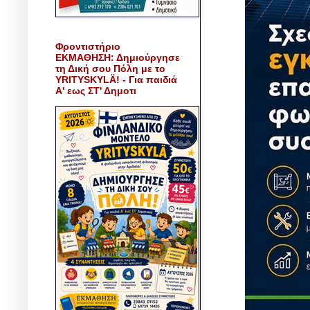
Φροντιστήριο
ΕΚΜΑΘΗΣΗ: Δημιούργησε
τη Δική σου Πόλη με το
YRITYSKYLÄ! - Για παιδιά
Α' εως ΣΤ' Δημοτι