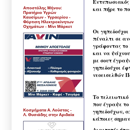
Εντυπωσιακός 
και πήρε το πο
Αποστόλης Μήνου:
Πρατήριο Υγρών
Καυσίμων - Υγραερίου -
Φόρτιση Ηλεκτροκίνητων
Οχημάτων - Μίνι Μάρκετ
Οι γηπεδούχοι
πέναλτι σε αν
γράφοντας το 
και να ψάχνου
με σουτ έγραψ
γηπεδούχοι έφτ
νεοεισελθών Π
Το τελειωτικό
που έγραψε το
Κοσμήματα Α. Λούστας -
γηπεδούχων, α
Λ. Θυσιάδης στην Αριδαία
κάποιες σημαν
Διαιτητές ήταν