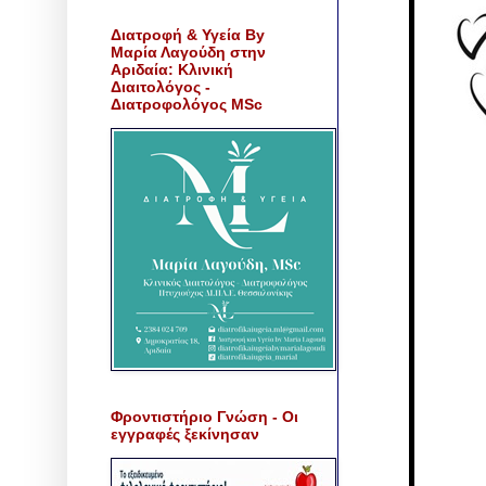
Διατροφή & Υγεία By
Μαρία Λαγούδη στην
Αριδαία: Κλινική
Διαιτολόγος -
Διατροφολόγος MSc
Φροντιστήριο Γνώση - Οι
εγγραφές ξεκίνησαν