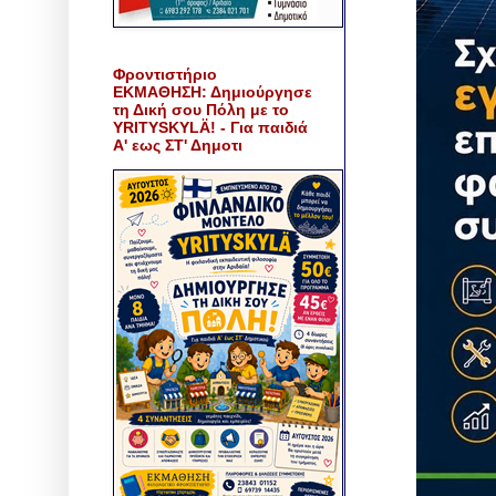
Φροντιστήριο
ΕΚΜΑΘΗΣΗ: Δημιούργησε
τη Δική σου Πόλη με το
YRITYSKYLÄ! - Για παιδιά
Α' εως ΣΤ' Δημοτι