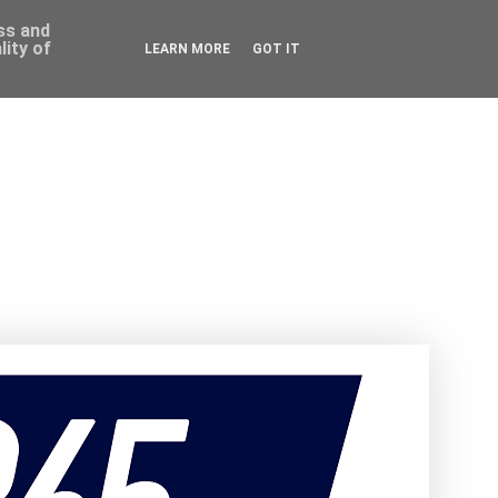
ess and
ity of
LEARN MORE
GOT IT