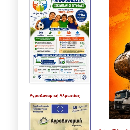
ΑγροΔυναμική Αλμωπίας