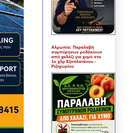
Αλμωπία: Παραλαβή
συμπύρηνων ροδάκινων
από χαλάζι για χυμό στο
1ο χλμ Εξαπλατάνου -
Ριζοχωρίου