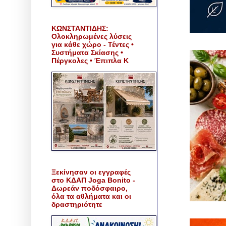
ΚΩΝΣΤΑΝΤΙΔΗΣ:
Ολοκληρωμένες λύσεις
για κάθε χώρο - Τέντες •
Συστήματα Σκίασης •
Πέργκολες • Έπιπλα Κ
Ξεκίνησαν οι εγγραφές
στο ΚΔΑΠ Joga Bonito -
Δωρεάν ποδόσφαιρο,
όλα τα αθλήματα και οι
δραστηριότητε