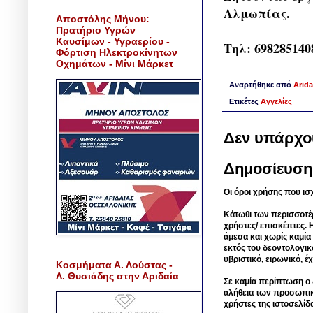
Αλμωπίας.
Αποστόλης Μήνου:
Πρατήριο Υγρών
Καυσίμων - Υγραερίου -
Τηλ: 698285140
Φόρτιση Ηλεκτροκίνητων
Οχημάτων - Μίνι Μάρκετ
Αναρτήθηκε από
Arida
Ετικέτες
Αγγελίες
Δεν υπάρχο
Δημοσίευση
Οι όροι χρήσης που ισ
Κάτωθι των περισσοτέ
χρήστες/ επισκέπτες. 
άμεσα και χωρίς καμία
εκτός του δεοντολογικ
υβριστικό, ειρωνικό, 
Κοσμήματα Α. Λούστας -
Λ. Θυσιάδης στην Αριδαία
Σε καμία περίπτωση ο δ
αλήθεια των προσωπικ
χρήστες της ιστοσελίδ