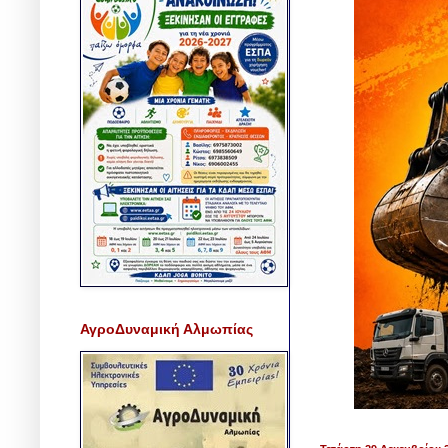
ΑγροΔυναμική Αλμωπίας