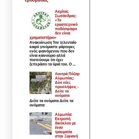
Ακρίτας
Σωσάνδρας:
«Το
ερασιτεχνικό
ποδόσφαιρο
δεν είναι
χρηματιστήριο»
Ανακοίνωση Τον τελευταίο
καιρό γινόμαστε μάρτυρες
ενός φαινόμενου που δεν
είναι καινούριο αλλά
πιστεύουμε ότι έχει
ξεπεράσει τα όριά του. Ο ...
Λουτρά Πόζαρ
Αλμωπίας:
Δύο νέες
προσλήψεις -
Δείτε τα
ονόματα
Δείτε τα ονόματα Δείτε τα
ονόματα:
Αλμωπία:
Εκτροπή
δικύκλου με
έναν
τραυματία
στην Ξιφιανή