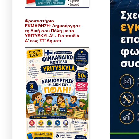
Φροντιστήριο
ΕΚΜΑΘΗΣΗ: Δημιούργησε
τη Δική σου Πόλη με το
YRITYSKYLÄ! - Για παιδιά
Α' εως ΣΤ' Δημοτι