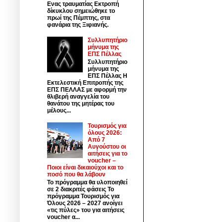
Ενας τραυματίας Εκτροπή
δίκυκλου σημειώθηκε το
πρωί της Πέμπτης, στα
φανάρια της Ξιφιανής.
Συλλυπητήριο
μήνυμα της
ΕΠΣ Πέλλας
Συλλυπητήριο
μήνυμα της
ΕΠΣ Πέλλας Η
Εκτελεστική Επιτροπής της
ΕΠΣ ΠΕΛΛΑΣ με αφορμή την
θλιβερή αναγγελία του
θανάτου της μητέρας του
μέλους...
Τουρισμός για
όλους 2026:
Από 7
Αυγούστου οι
αιτήσεις για το
voucher –
Ποιοι είναι δικαιούχοι και το
ποσό που θα λάβουν
Το πρόγραμμα θα υλοποιηθεί
σε 2 διακριτές φάσεις Το
πρόγραμμα Τουρισμός για
Όλους 2026 – 2027 ανοίγει
«τις πύλες» του για αιτήσεις
voucher α...