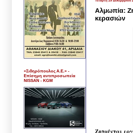
Τετάρτη 29 Δεκεμβρίου 
Αλμωπία: Ζη
κερασιών
«Σιδηρόπουλος Α.Ε.» -
Επίσημη αντιπροσωπεία
NISSAN - KGM
Ζητούνται εργ