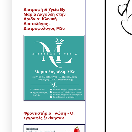
Διατροφή & Υγεία By
Μαρία Λαγούδη στην
Αριδαία: Κλινική
Διαιτολόγος -
Διατροφολόγος MSc
Φροντιστήριο Γνώση - Οι
εγγραφές ξεκίνησαν