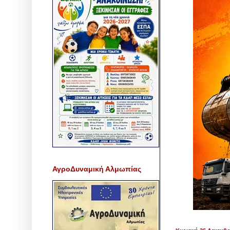
ΑγροΔυναμική Αλμωπίας