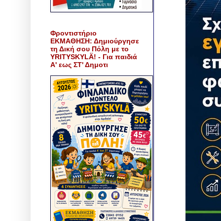
Φροντιστήριο
ΕΚΜΑΘΗΣΗ: Δημιούργησε
τη Δική σου Πόλη με το
YRITYSKYLÄ! - Για παιδιά
Α' εως ΣΤ' Δημοτι