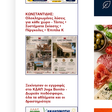
ΚΩΝΣΤΑΝΤΙΔΗΣ:
Ολοκληρωμένες λύσεις
για κάθε χώρο - Τέντες •
Συστήματα Σκίασης •
Πέργκολες • Έπιπλα Κ
Ξεκίνησαν οι εγγραφές
στο ΚΔΑΠ Joga Bonito -
Δωρεάν ποδόσφαιρο,
όλα τα αθλήματα και οι
δραστηριότητε