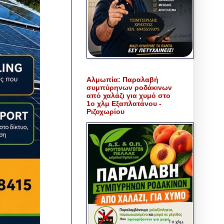
Αλμωπία: Παραλαβή
συμπύρηνων ροδάκινων
από χαλάζι για χυμό στο
1ο χλμ Εξαπλατάνου -
Ριζοχωρίου