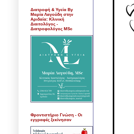
Διατροφή & Υγεία By
Μαρία Λαγούδη στην
Αριδαία: Κλινική
Διαιτολόγος -
Διατροφολόγος MSc
Φροντιστήριο Γνώση - Οι
εγγραφές ξεκίνησαν