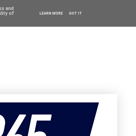
ess and
ity of
LEARN MORE
GOT IT