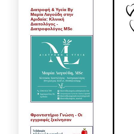
Διατροφή & Υγεία By
Μαρία Λαγούδη στην
Αριδαία: Κλινική
Διαιτολόγος -
Διατροφολόγος MSc
Φροντιστήριο Γνώση - Οι
εγγραφές ξεκίνησαν