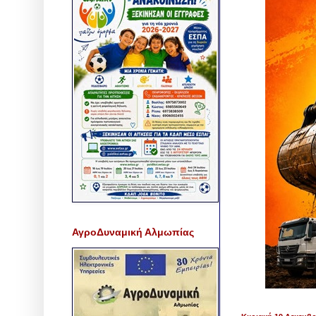
ΑγροΔυναμική Αλμωπίας