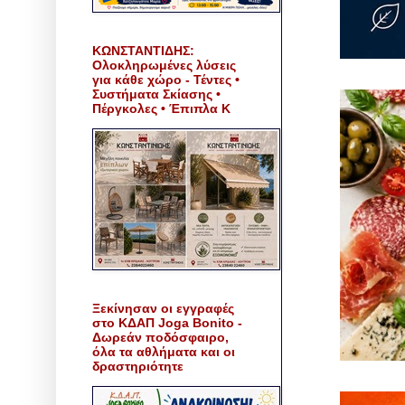
ΚΩΝΣΤΑΝΤΙΔΗΣ:
Ολοκληρωμένες λύσεις
για κάθε χώρο - Τέντες •
Συστήματα Σκίασης •
Πέργκολες • Έπιπλα Κ
Ξεκίνησαν οι εγγραφές
στο ΚΔΑΠ Joga Bonito -
Δωρεάν ποδόσφαιρο,
όλα τα αθλήματα και οι
δραστηριότητε