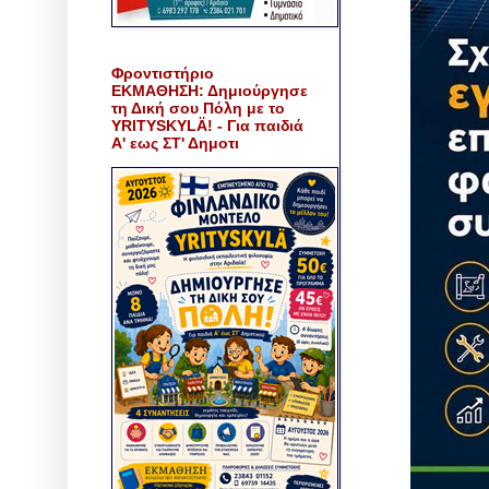
Φροντιστήριο
ΕΚΜΑΘΗΣΗ: Δημιούργησε
τη Δική σου Πόλη με το
YRITYSKYLÄ! - Για παιδιά
Α' εως ΣΤ' Δημοτι