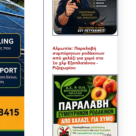
Αλμωπία: Παραλαβή
συμπύρηνων ροδάκινων
από χαλάζι για χυμό στο
1ο χλμ Εξαπλατάνου -
Ριζοχωρίου