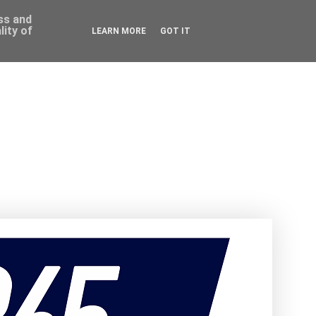
ess and
ity of
LEARN MORE
GOT IT