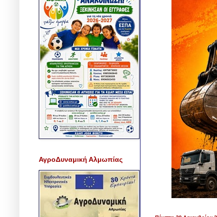
ΑγροΔυναμική Αλμωπίας