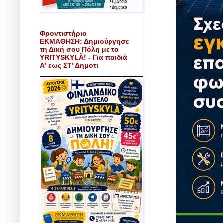
Φροντιστήριο
ΕΚΜΑΘΗΣΗ: Δημιούργησε
τη Δική σου Πόλη με το
YRITYSKYLÄ! - Για παιδιά
Α' εως ΣΤ' Δημοτι