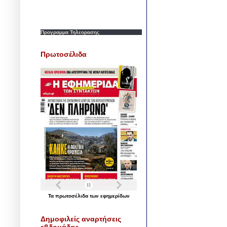
Προγραμμα Τηλεορασης
Πρωτοσέλιδα
Τα
πρωτοσέλιδα
των
εφημερίδων
Δημοφιλείς αναρτήσεις
εβδομάδας