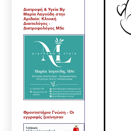
Διατροφή & Υγεία By
Μαρία Λαγούδη στην
Αριδαία: Κλινική
Διαιτολόγος -
Διατροφολόγος MSc
Φροντιστήριο Γνώση - Οι
εγγραφές ξεκίνησαν