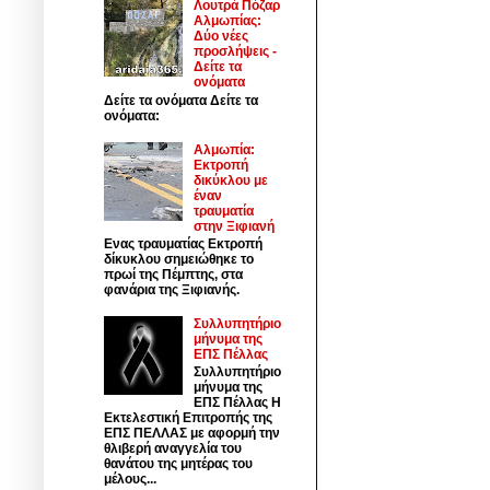
Λουτρά Πόζαρ
Αλμωπίας:
Δύο νέες
προσλήψεις -
Δείτε τα
ονόματα
Δείτε τα ονόματα Δείτε τα
ονόματα:
Αλμωπία:
Εκτροπή
δικύκλου με
έναν
τραυματία
στην Ξιφιανή
Ενας τραυματίας Εκτροπή
δίκυκλου σημειώθηκε το
πρωί της Πέμπτης, στα
φανάρια της Ξιφιανής.
Συλλυπητήριο
μήνυμα της
ΕΠΣ Πέλλας
Συλλυπητήριο
μήνυμα της
ΕΠΣ Πέλλας Η
Εκτελεστική Επιτροπής της
ΕΠΣ ΠΕΛΛΑΣ με αφορμή την
θλιβερή αναγγελία του
θανάτου της μητέρας του
μέλους...