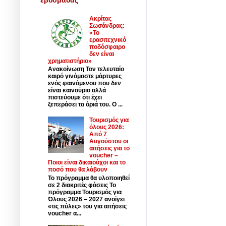
Ακρίτας
Σωσάνδρας:
«Το
ερασιτεχνικό
ποδόσφαιρο
δεν είναι
χρηματιστήριο»
Ανακοίνωση Τον τελευταίο
καιρό γινόμαστε μάρτυρες
ενός φαινόμενου που δεν
είναι καινούριο αλλά
πιστεύουμε ότι έχει
ξεπεράσει τα όριά του. Ο ...
Τουρισμός για
όλους 2026:
Από 7
Αυγούστου οι
αιτήσεις για το
voucher –
Ποιοι είναι δικαιούχοι και το
ποσό που θα λάβουν
Το πρόγραμμα θα υλοποιηθεί
σε 2 διακριτές φάσεις Το
πρόγραμμα Τουρισμός για
Όλους 2026 – 2027 ανοίγει
«τις πύλες» του για αιτήσεις
voucher α...