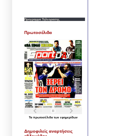
Προγραμμα Τηλεορασης
Πρωτοσέλιδα
Τα
πρωτοσέλιδα
των
εφημερίδων
Δημοφιλείς αναρτήσεις
εβδομάδας