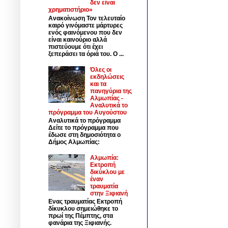
δεν είναι
χρηματιστήριο»
Ανακοίνωση Τον τελευταίο
καιρό γινόμαστε μάρτυρες
ενός φαινόμενου που δεν
είναι καινούριο αλλά
πιστεύουμε ότι έχει
ξεπεράσει τα όριά του. Ο ...
Όλες οι
εκδηλώσεις
και τα
πανηγύρια της
Αλμωπίας -
Αναλυτικά το
πρόγραμμα του Αυγούστου
Αναλυτικά το πρόγραμμα
Δείτε το πρόγραμμα που
έδωσε στη δημοσιότητα ο
Δήμος Αλμωπίας:
Αλμωπία:
Εκτροπή
δικύκλου με
έναν
τραυματία
στην Ξιφιανή
Ενας τραυματίας Εκτροπή
δίκυκλου σημειώθηκε το
πρωί της Πέμπτης, στα
φανάρια της Ξιφιανής.