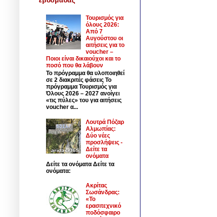
Τουρισμός για
όλους 2026:
Από 7
Αυγούστου οι
αιτήσεις για το
voucher –
Ποιοι είναι δικαιούχοι και το
ποσό που θα λάβουν
Το πρόγραμμα θα υλοποιηθεί
σε 2 διακριτές φάσεις Το
πρόγραμμα Τουρισμός για
Όλους 2026 – 2027 ανοίγει
«τις πύλες» του για αιτήσεις
voucher α...
Λουτρά Πόζαρ
Αλμωπίας:
Δύο νέες
προσλήψεις -
Δείτε τα
ονόματα
Δείτε τα ονόματα Δείτε τα
ονόματα:
Ακρίτας
Σωσάνδρας:
«Το
ερασιτεχνικό
ποδόσφαιρο