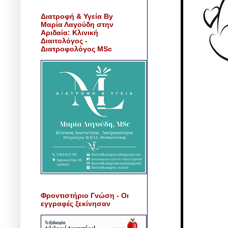
Διατροφή & Υγεία By
Μαρία Λαγούδη στην
Αριδαία: Κλινική
Διαιτολόγος -
Διατροφολόγος MSc
Φροντιστήριο Γνώση - Οι
εγγραφές ξεκίνησαν