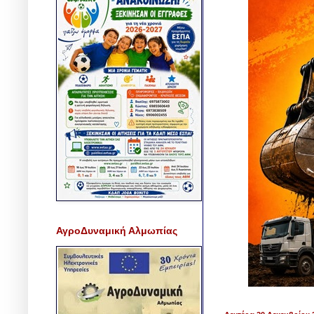
ΑγροΔυναμική Αλμωπίας