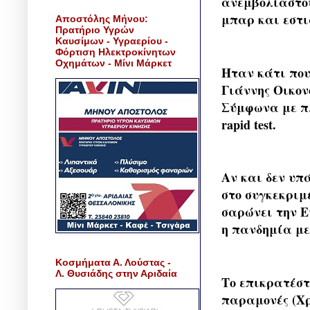
ανεμβολίαστου
μπαρ και εστι
Αποστόλης Μήνου:
Πρατήριο Υγρών
Καυσίμων - Υγραερίου -
Φόρτιση Ηλεκτροκίνητων
Οχημάτων - Μίνι Μάρκετ
Ήταν κάτι που
Γιάννης Οικον
Σύμφωνα με πλ
rapid test.
Αν και δεν υπ
στο συγκεκριμέ
σαρώνει την Ε
η πανδημία με
Κοσμήματα Α. Λούστας -
Λ. Θυσιάδης στην Αριδαία
Το επικρατέστ
παραμονές (Χρ