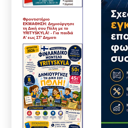
Φροντιστήριο
ΕΚΜΑΘΗΣΗ: Δημιούργησε
τη Δική σου Πόλη με το
YRITYSKYLÄ! - Για παιδιά
Α' εως ΣΤ' Δημοτι