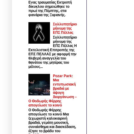
Ενας τραυματίας Εκτροπή
δίκυκλου σημειώθηκε το
πρωί της Πέμπτης, στα
φανάρια της Ξιφιανής.
Συλλυπητήριο
μήνυμα της
ΕΠΣ Πέλλας
Συλλυπητήριο
μήνυμα της
ΕΠΣ Πέλλας Η
Εκτελεστική Επιτροπής της
ΕΠΣ ΠΕΛΛΑΣ με αφορμή την
θλιβερή αναγγελία του
θανάτου της μητέρας του
μέλους...
Pozar Park:
Μια
εντυπωσιακή
βραδιά με
άψογη
διοργάνωση –
Ο Θοδωρής Φέρρης
απογείωσε το κοινό
Ο Θοδωρής Φέρρης
απογείωσε το κοινό Μια
ξεχωριστή καλοκαιρινή
βραδιά, γεμάτη μουσική,
συναίσθημα και διασκέδαση,
έζησε το βράδυ του