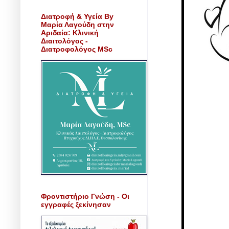
Διατροφή & Υγεία By
Μαρία Λαγούδη στην
Αριδαία: Κλινική
Διαιτολόγος -
Διατροφολόγος MSc
Φροντιστήριο Γνώση - Οι
εγγραφές ξεκίνησαν