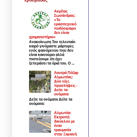
Ακρίτας
Σωσάνδρας:
«Το
ερασιτεχνικό
ποδόσφαιρο
δεν είναι
χρηματιστήριο»
Ανακοίνωση Τον τελευταίο
καιρό γινόμαστε μάρτυρες
ενός φαινόμενου που δεν
είναι καινούριο αλλά
πιστεύουμε ότι έχει
ξεπεράσει τα όριά του. Ο ...
Λουτρά Πόζαρ
Αλμωπίας:
Δύο νέες
προσλήψεις -
Δείτε τα
ονόματα
Δείτε τα ονόματα Δείτε τα
ονόματα:
Αλμωπία:
Εκτροπή
δικύκλου με
έναν
τραυματία
στην Ξιφιανή