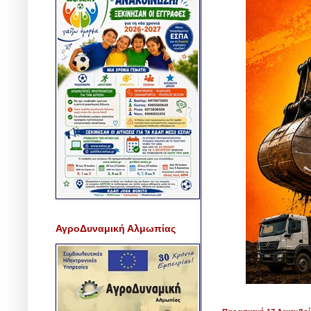
ΑγροΔυναμική Αλμωπίας