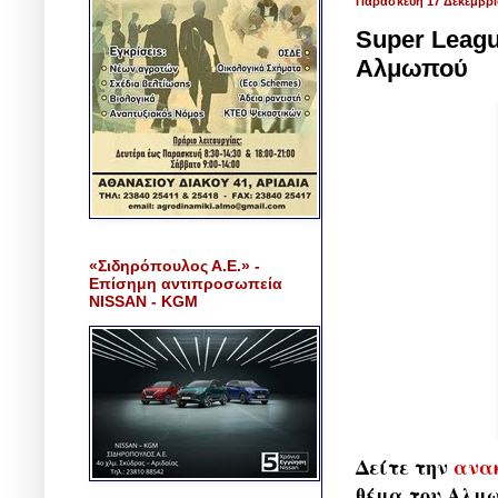
Παρασκευή 17 Δεκεμβρί
Super Leagu
Αλμωπού
«Σιδηρόπουλος Α.Ε.» -
Επίσημη αντιπροσωπεία
NISSAN - KGM
Δείτε την
ανα
θέμα του Αλμω