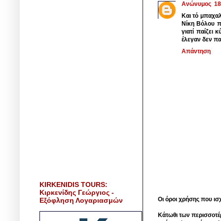
Ανώνυμος
18
Και τό μπαχαλ
Νίκη Βόλου πο
γιατί παίζει
έλεγαν δεν πα
Απάντηση
KIRKENIDIS TOURS:
Κιρκενίδης Γεώργιος -
Οι όροι χρήσης που ισ
Εξόφληση Λογαριασμών
Κάτωθι των περισσοτέ