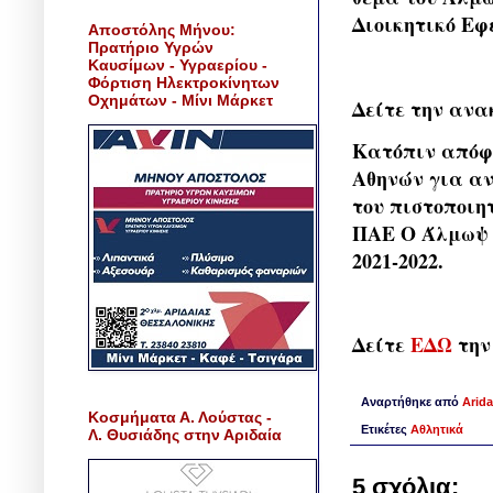
Διοικητικό Εφ
Αποστόλης Μήνου:
Πρατήριο Υγρών
Καυσίμων - Υγραερίου -
Φόρτιση Ηλεκτροκίνητων
Οχημάτων - Μίνι Μάρκετ
Δείτε την ανα
Κατόπιν απόφα
Αθηνών για αν
του πιστοποιη
ΠΑΕ Ο Άλμωψ Α
2021-2022.
Δείτε
ΕΔΩ
την
Αναρτήθηκε από
Arida
Κοσμήματα Α. Λούστας -
Ετικέτες
Αθλητικά
Λ. Θυσιάδης στην Αριδαία
5 σχόλια: