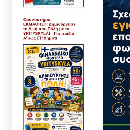
Φροντιστήριο
ΕΚΜΑΘΗΣΗ: Δημιούργησε
τη Δική σου Πόλη με το
YRITYSKYLÄ! - Για παιδιά
Α' εως ΣΤ' Δημοτι