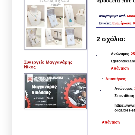
πρόσωπα που α
Αναρτήθηκε από
Arida
Ετικέτες
Ενημέρωση
,
2 σχόλια:
Ανώνυμος
25
I.gerondiki.ani
Συνεργείο Μαγγανάρης
Νίκος
Απάντηση
Απαντήσεις
Ανώνυμος
Σε αντίθεση
https://www
oligarxes-s
Απάντηση