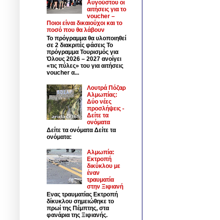
Αυγούστου οι
αιτήσεις για το
voucher –
Ποιοι είναι δικαιούχοι και το
ποσό που θα λάβουν
Το πρόγραμμα θα υλοποιηθεί
σε 2 διακριτές φάσεις Το
πρόγραμμα Τουρισμός για
Όλους 2026 – 2027 ανοίγει
«τις πύλες» του για αιτήσεις
voucher α...
Λουτρά Πόζαρ
Αλμωπίας:
Δύο νέες
προσλήψεις -
Δείτε τα
ονόματα
Δείτε τα ονόματα Δείτε τα
ονόματα:
Αλμωπία:
Εκτροπή
δικύκλου με
έναν
τραυματία
στην Ξιφιανή
Ενας τραυματίας Εκτροπή
δίκυκλου σημειώθηκε το
πρωί της Πέμπτης, στα
φανάρια της Ξιφιανής.