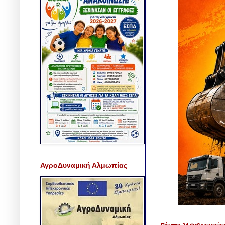
ΑγροΔυναμική Αλμωπίας