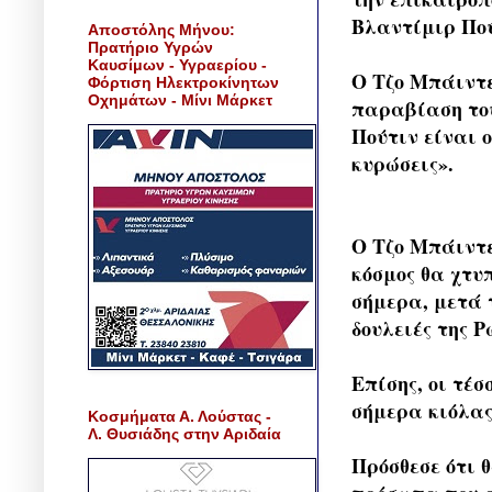
Βλαντίμιρ Πού
Αποστόλης Μήνου:
Πρατήριο Υγρών
Καυσίμων - Υγραερίου -
Ο Τζο Μπάιντε
Φόρτιση Ηλεκτροκίνητων
Οχημάτων - Μίνι Μάρκετ
παραβίαση του
Πούτιν είναι ο
κυρώσεις».
Ο Τζο Μπάιντεν
κόσμος θα χτυπ
σήμερα, μετά 
δουλειές της 
Επίσης, οι τέ
σήμερα κιόλας
Κοσμήματα Α. Λούστας -
Λ. Θυσιάδης στην Αριδαία
Πρόσθεσε ότι 