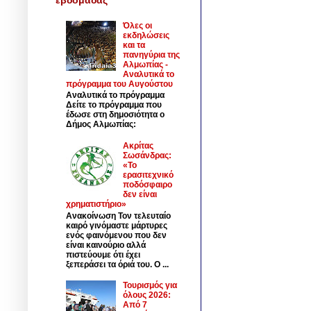
Όλες οι
εκδηλώσεις
και τα
πανηγύρια της
Αλμωπίας -
Αναλυτικά το
πρόγραμμα του Αυγούστου
Αναλυτικά το πρόγραμμα
Δείτε το πρόγραμμα που
έδωσε στη δημοσιότητα ο
Δήμος Αλμωπίας:
Ακρίτας
Σωσάνδρας:
«Το
ερασιτεχνικό
ποδόσφαιρο
δεν είναι
χρηματιστήριο»
Ανακοίνωση Τον τελευταίο
καιρό γινόμαστε μάρτυρες
ενός φαινόμενου που δεν
είναι καινούριο αλλά
πιστεύουμε ότι έχει
ξεπεράσει τα όριά του. Ο ...
Τουρισμός για
όλους 2026:
Από 7