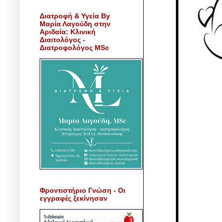
Διατροφή & Υγεία By
Μαρία Λαγούδη στην
Αριδαία: Κλινική
Διαιτολόγος -
Διατροφολόγος MSc
Φροντιστήριο Γνώση - Οι
εγγραφές ξεκίνησαν