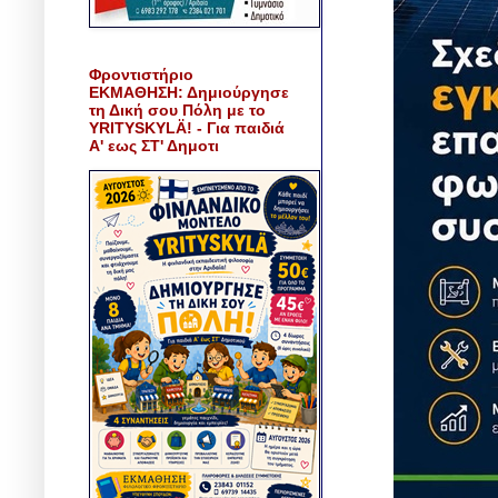
Φροντιστήριο
ΕΚΜΑΘΗΣΗ: Δημιούργησε
τη Δική σου Πόλη με το
YRITYSKYLÄ! - Για παιδιά
Α' εως ΣΤ' Δημοτι