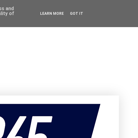
ess and
ity of
LEARN MORE
GOT IT