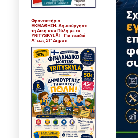
Φροντιστήριο
ΕΚΜΑΘΗΣΗ: Δημιούργησε
τη Δική σου Πόλη με το
YRITYSKYLÄ! - Για παιδιά
Α' εως ΣΤ' Δημοτι