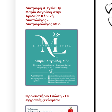
Διατροφή & Υγεία By
Μαρία Λαγούδη στην
Αριδαία: Κλινική
Διαιτολόγος -
Διατροφολόγος MSc
Φροντιστήριο Γνώση - Οι
εγγραφές ξεκίνησαν