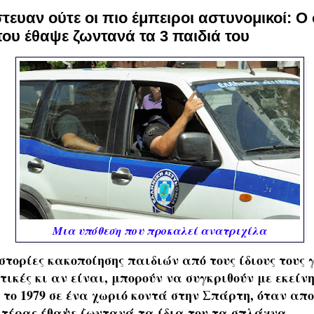
στευαν ούτε οι πιο έμπειροι αστυνομικοί: 
ου έθαψε ζωντανά τα 3 παιδιά του
Μια υπόθεση που προκαλεί ανατριχίλα
στορίες κακοποίησης παιδιών από τους ίδιους τους γ
τικές κι αν είναι, μπορούν να συγκριθούν με εκείν
 το 1979 σε ένα χωριό κοντά στην Σπάρτη, όταν α
τέρας έθαψε ζωντανά τα ίδια του τα σπλάχνα.