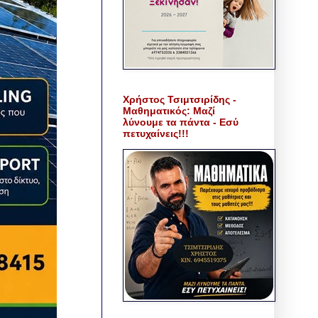
Χρήστος Τσιμτσιρίδης -
Μαθηματικός: Μαζί
λύνουμε τα πάντα - Εσύ
πετυχαίνεις!!!