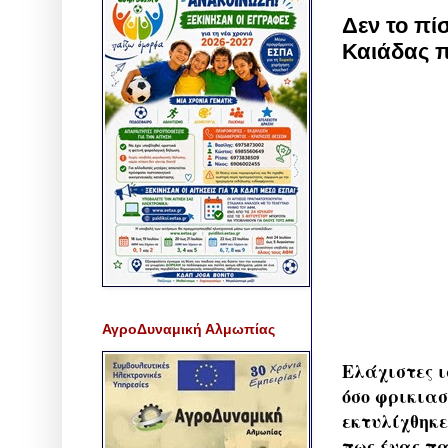
Δεν το πί
Καιάδας π
ΑγροΔυναμική Αλμωπίας
Ελάχιστες ι
όσο φρικιασ
εκτυλίχθηκε
πως ένας πα