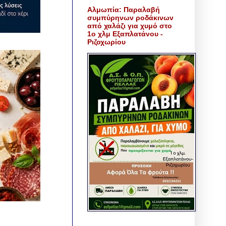
Αλμωπία: Παραλαβή
συμπύρηνων ροδάκινων
από χαλάζι για χυμό στο
1ο χλμ Εξαπλατάνου -
Ριζοχωρίου