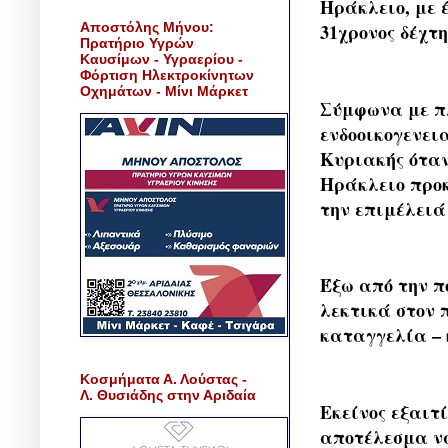
Ηράκλειο, με 
Αποστόλης Μήνου:
31χρονος δέχτ
Πρατήριο Υγρών
Καυσίμων - Υγραερίου -
Φόρτιση Ηλεκτροκίνητων
Οχημάτων - Μίνι Μάρκετ
Σύμφωνα με πλ
ενδοοικογενει
Κυριακής όταν 
Ηράκλειο προκ
την επιμέλειά
Έξω από την π
λεκτικά στον 
καταγγελία – 
Κοσμήματα Α. Λούστας -
Λ. Θυσιάδης στην Αριδαία
Εκείνος εξαιτ
αποτέλεσμα ν