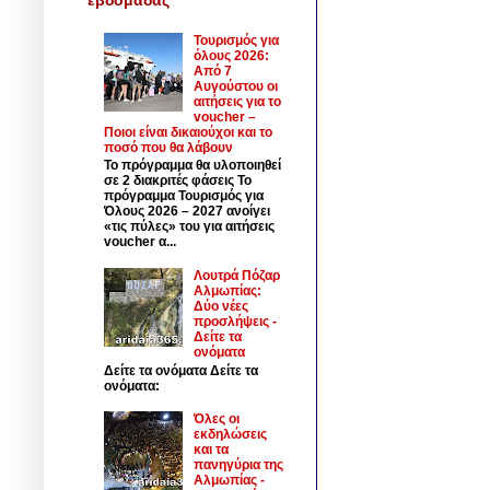
Τουρισμός για
όλους 2026:
Από 7
Αυγούστου οι
αιτήσεις για το
voucher –
Ποιοι είναι δικαιούχοι και το
ποσό που θα λάβουν
Το πρόγραμμα θα υλοποιηθεί
σε 2 διακριτές φάσεις Το
πρόγραμμα Τουρισμός για
Όλους 2026 – 2027 ανοίγει
«τις πύλες» του για αιτήσεις
voucher α...
Λουτρά Πόζαρ
Αλμωπίας:
Δύο νέες
προσλήψεις -
Δείτε τα
ονόματα
Δείτε τα ονόματα Δείτε τα
ονόματα:
Όλες οι
εκδηλώσεις
και τα
πανηγύρια της
Αλμωπίας -