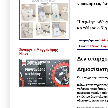
νοσοκομείο, ό
Η πρώην σύζυγ
κατέθεσε ο 31χ
Αναρτήθηκε από
Arida
Ετικέτες
Ελλάδα
,
Ενημ
Συνεργείο Μαγγανάρης
Νίκος
Δεν υπάρχο
Δημοσίευση
Οι όροι χρήσης που ισ
Κάτωθι των περισσοτέ
χρήστες/ επισκέπτες. 
άμεσα και χωρίς καμία
εκτός του δεοντολογικ
υβριστικό, ειρωνικό, 