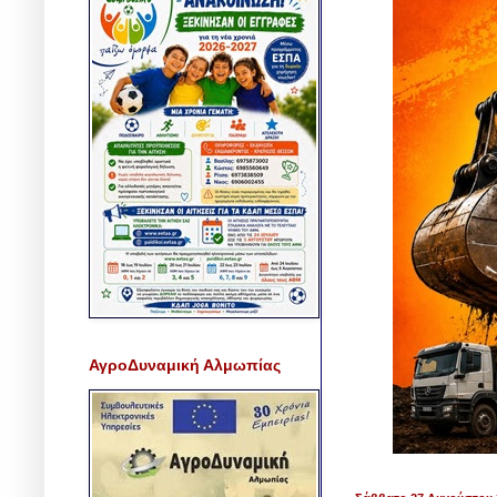
ΑγροΔυναμική Αλμωπίας