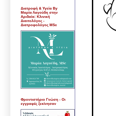
Διατροφή & Υγεία By
Μαρία Λαγούδη στην
Αριδαία: Κλινική
Διαιτολόγος -
Διατροφολόγος MSc
Φροντιστήριο Γνώση - Οι
εγγραφές ξεκίνησαν