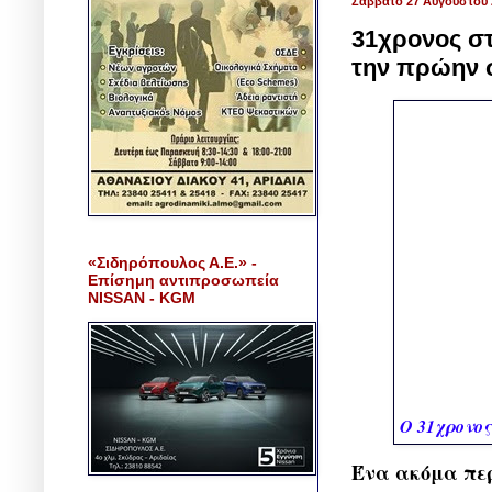
Σάββατο 27 Αυγούστου 
31χρονος στ
την πρώην 
«Σιδηρόπουλος Α.Ε.» -
Επίσημη αντιπροσωπεία
NISSAN - KGM
Ο 31χρονος
Ένα ακόμα περ