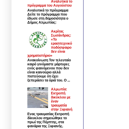
Αναλυτικά το
πρόγραμμα του Αυγούστου
Αναλυτικά το πρόγραμμα
Δείτε το πρόγραμμα που
έδωσε στη δημοσιότητα ο
Δήμος Αλμωπίας:
Ακρίτας
Σωσάνδρας:
«Το
ερασιτεχνικό
ποδόσφαιρο
δεν είναι
χρηματιστήριο»
Ανακοίνωση Τον τελευταίο
καιρό γινόμαστε μάρτυρες
ενός φαινόμενου που δεν
είναι καινούριο αλλά
πιστεύουμε ότι έχει
ξεπεράσει τα όριά του. Ο ...
Αλμωπία:
Εκτροπή
δικύκλου με
έναν
τραυματία
στην Ξιφιανή
Ενας τραυματίας Εκτροπή
δίκυκλου σημειώθηκε το
πρωί της Πέμπτης, στα
φανάρια της Ξιφιανής.