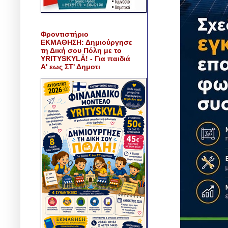
Φροντιστήριο
ΕΚΜΑΘΗΣΗ: Δημιούργησε
τη Δική σου Πόλη με το
YRITYSKYLÄ! - Για παιδιά
Α' εως ΣΤ' Δημοτι