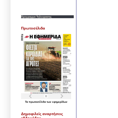
Προγραμμα Τηλεορασης
Πρωτοσέλιδα
Τα
πρωτοσέλιδα
των
εφημερίδων
Δημοφιλείς αναρτήσεις
εβδομάδας