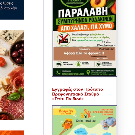
Εγγραφές στον Πρότυπο
Βρεφονηπιακό Σταθμό
«Σπίτι Παιδιού»