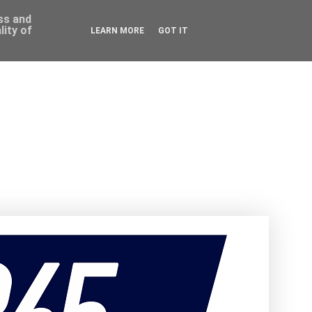
ess and
ity of
LEARN MORE
GOT IT