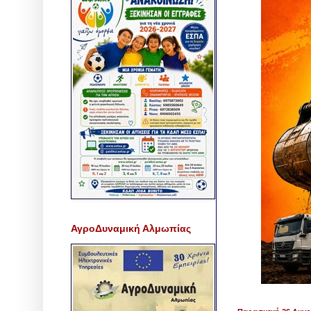
ΑγροΔυναμική Αλμωπίας