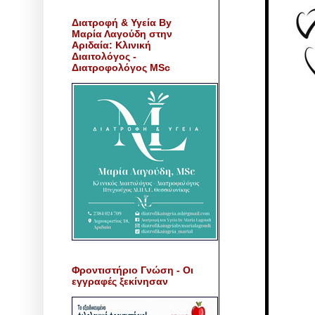
Διατροφή & Υγεία By
Μαρία Λαγούδη στην
Αριδαία: Κλινική
Διαιτολόγος -
Διατροφολόγος MSc
Φροντιστήριο Γνώση - Οι
εγγραφές ξεκίνησαν