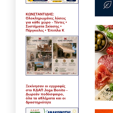
ΚΩΝΣΤΑΝΤΙΔΗΣ:
Ολοκληρωμένες λύσεις
για κάθε χώρο - Τέντες •
Συστήματα Σκίασης •
Πέργκολες • Έπιπλα Κ
Ξεκίνησαν οι εγγραφές
στο ΚΔΑΠ Joga Bonito -
Δωρεάν ποδόσφαιρο,
όλα τα αθλήματα και οι
δραστηριότητε