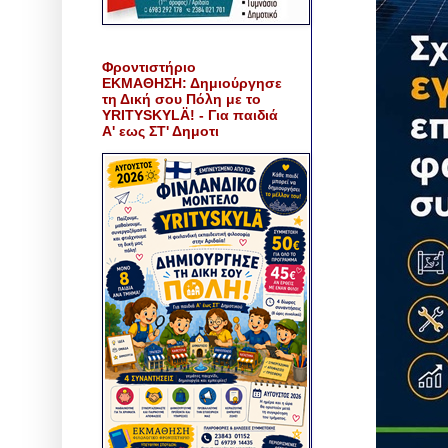
Φροντιστήριο
ΕΚΜΑΘΗΣΗ: Δημιούργησε
τη Δική σου Πόλη με το
YRITYSKYLÄ! - Για παιδιά
Α' εως ΣΤ' Δημοτι