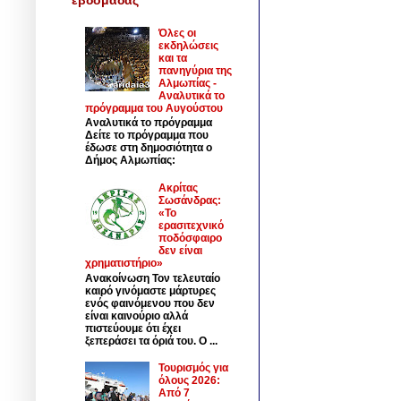
Όλες οι
εκδηλώσεις
και τα
πανηγύρια της
Αλμωπίας -
Αναλυτικά το
πρόγραμμα του Αυγούστου
Αναλυτικά το πρόγραμμα
Δείτε το πρόγραμμα που
έδωσε στη δημοσιότητα ο
Δήμος Αλμωπίας:
Ακρίτας
Σωσάνδρας:
«Το
ερασιτεχνικό
ποδόσφαιρο
δεν είναι
χρηματιστήριο»
Ανακοίνωση Τον τελευταίο
καιρό γινόμαστε μάρτυρες
ενός φαινόμενου που δεν
είναι καινούριο αλλά
πιστεύουμε ότι έχει
ξεπεράσει τα όριά του. Ο ...
Τουρισμός για
όλους 2026:
Από 7