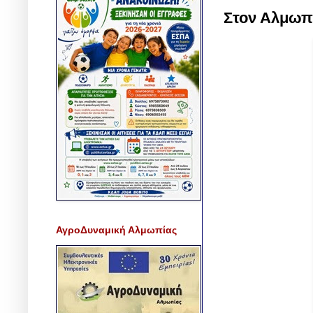
Στον Αλμωπ
ΑγροΔυναμική Αλμωπίας