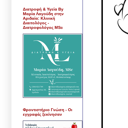
Διατροφή & Υγεία By
Μαρία Λαγούδη στην
Αριδαία: Κλινική
Διαιτολόγος -
Διατροφολόγος MSc
Φροντιστήριο Γνώση - Οι
εγγραφές ξεκίνησαν