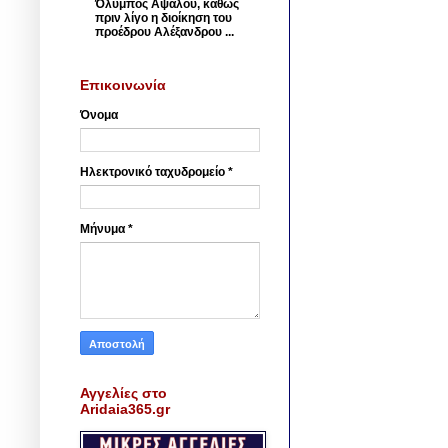
Όλυμπος Αψάλου, καθώς
πριν λίγο η διοίκηση του
προέδρου Αλέξανδρου ...
Επικοινωνία
Όνομα
Ηλεκτρονικό ταχυδρομείο
*
Μήνυμα
*
Αγγελίες στο
Aridaia365.gr