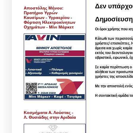
Δεν υπάρχο
Αποστόλης Μήνου:
Πρατήριο Υγρών
Καυσίμων - Υγραερίου -
Δημοσίευση
Φόρτιση Ηλεκτροκίνητων
Οχημάτων - Μίνι Μάρκετ
Οι όροι χρήσης που ισ
Κάτωθι των περισσοτέ
χρήστες/ επισκέπτες. 
άμεσα και χωρίς καμία
εκτός του δεοντολογικ
υβριστικό, ειρωνικό, 
Σε καμία περίπτωση ο δ
αλήθεια των προσωπικ
χρήστες της ιστοσελίδ
Με την αποστολή ενός
Η συντακτική ομάδα το
Κοσμήματα Α. Λούστας -
Λ. Θυσιάδης στην Αριδαία