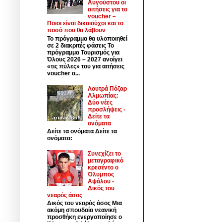
Αυγούστου οι
αιτήσεις για το
voucher –
Ποιοι είναι δικαιούχοι και το
ποσό που θα λάβουν
Το πρόγραμμα θα υλοποιηθεί
σε 2 διακριτές φάσεις Το
πρόγραμμα Τουρισμός για
Όλους 2026 – 2027 ανοίγει
«τις πύλες» του για αιτήσεις
voucher α...
Λουτρά Πόζαρ
Αλμωπίας:
Δύο νέες
προσλήψεις -
Δείτε τα
ονόματα
Δείτε τα ονόματα Δείτε τα
ονόματα:
Συνεχίζει το
μεταγραφικό
κρεσέντο ο
Όλυμπος
Αψάλου -
Δικός του
νεαρός άσος
Δικός του νεαρός άσος Μια
ακόμη σπουδαία νεανική
προσθήκη ενεργοποίησε ο