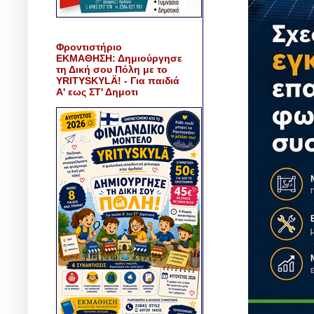
Φροντιστήριο
ΕΚΜΑΘΗΣΗ: Δημιούργησε
τη Δική σου Πόλη με το
YRITYSKYLÄ! - Για παιδιά
Α' εως ΣΤ' Δημοτι