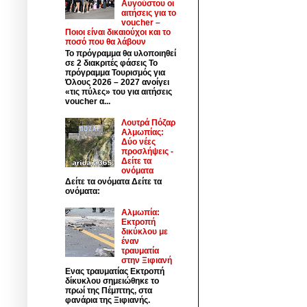
Αυγούστου οι
αιτήσεις για το
voucher –
Ποιοι είναι δικαιούχοι και το
ποσό που θα λάβουν
Το πρόγραμμα θα υλοποιηθεί
σε 2 διακριτές φάσεις Το
πρόγραμμα Τουρισμός για
Όλους 2026 – 2027 ανοίγει
«τις πύλες» του για αιτήσεις
voucher α...
Λουτρά Πόζαρ
Αλμωπίας:
Δύο νέες
προσλήψεις -
Δείτε τα
ονόματα
Δείτε τα ονόματα Δείτε τα
ονόματα:
Αλμωπία:
Εκτροπή
δικύκλου με
έναν
τραυματία
στην Ξιφιανή
Ενας τραυματίας Εκτροπή
δίκυκλου σημειώθηκε το
πρωί της Πέμπτης, στα
φανάρια της Ξιφιανής.