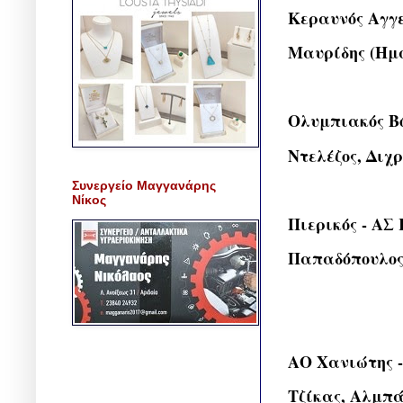
Κεραυνός Αγγε
Μαυρίδης (Ημα
Ολυμπιακός Βό
Ντελέζος, Διχ
Συνεργείο Μαγγανάρης
Νίκος
Πιερικός - Α
Παπαδόπουλος,
ΑΟ Χανιώτης 
Τζίκας, Αλμπά