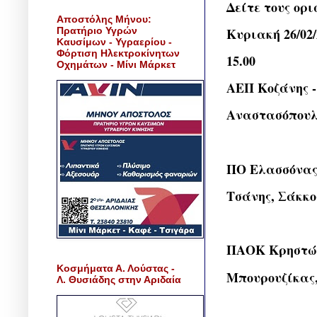
Δείτε τους ορι
Αποστόλης Μήνου:
Πρατήριο Υγρών
Κυριακή 26/02/
Καυσίμων - Υγραερίου -
Φόρτιση Ηλεκτροκίνητων
15.00
Οχημάτων - Μίνι Μάρκετ
ΑΕΠ Κοζάνης -
Αναστασόπουλο
ΠΟ Ελασσόνας 
Τσάνης, Σάκκο
ΠΑΟΚ Κρηστών
Κοσμήματα Α. Λούστας -
Μπουρουζίκας,
Λ. Θυσιάδης στην Αριδαία