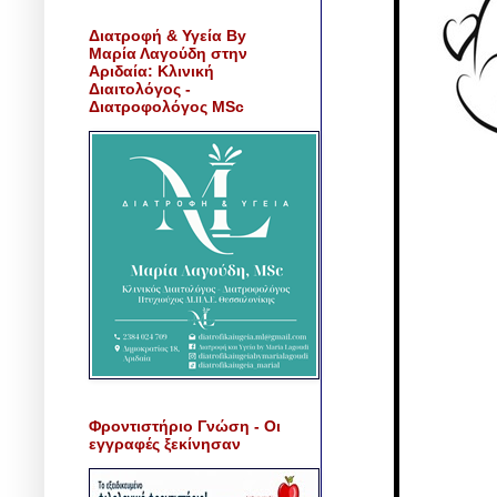
Διατροφή & Υγεία By
Μαρία Λαγούδη στην
Αριδαία: Κλινική
Διαιτολόγος -
Διατροφολόγος MSc
Φροντιστήριο Γνώση - Οι
εγγραφές ξεκίνησαν