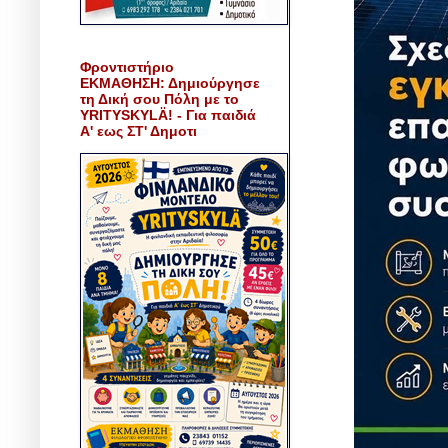
Φροντιστήριο
ΕΚΜΑΘΗΣΗ: Δημιούργησε
τη Δική σου Πόλη με το
YRITYSKYLÄ! - Για παιδιά
Α' εως ΣΤ' Δημοτι