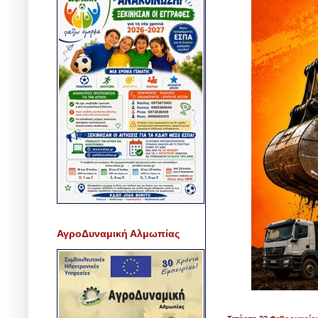
ΑγροΔυναμική Αλμωπίας