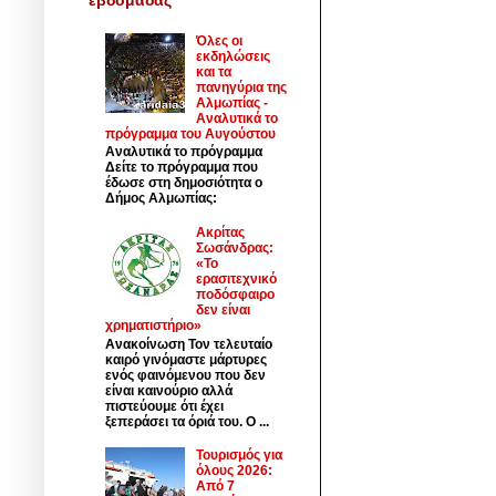
Όλες οι
εκδηλώσεις
και τα
πανηγύρια της
Αλμωπίας -
Αναλυτικά το
πρόγραμμα του Αυγούστου
Αναλυτικά το πρόγραμμα
Δείτε το πρόγραμμα που
έδωσε στη δημοσιότητα ο
Δήμος Αλμωπίας:
Ακρίτας
Σωσάνδρας:
«Το
ερασιτεχνικό
ποδόσφαιρο
δεν είναι
χρηματιστήριο»
Ανακοίνωση Τον τελευταίο
καιρό γινόμαστε μάρτυρες
ενός φαινόμενου που δεν
είναι καινούριο αλλά
πιστεύουμε ότι έχει
ξεπεράσει τα όριά του. Ο ...
Τουρισμός για
όλους 2026:
Από 7