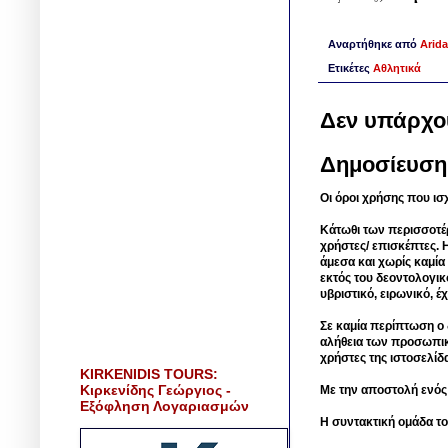
Αναρτήθηκε από
Arida
Ετικέτες
Αθλητικά
Δεν υπάρχο
Δημοσίευση
Οι όροι χρήσης που ισ
Κάτωθι των περισσοτέ
χρήστες/ επισκέπτες. 
άμεσα και χωρίς καμία
εκτός του δεοντολογικ
υβριστικό, ειρωνικό, 
Σε καμία περίπτωση ο δ
αλήθεια των προσωπικ
χρήστες της ιστοσελίδ
KIRKENIDIS TOURS:
Κιρκενίδης Γεώργιος -
Με την αποστολή ενός
Εξόφληση Λογαριασμών
Η συντακτική ομάδα το