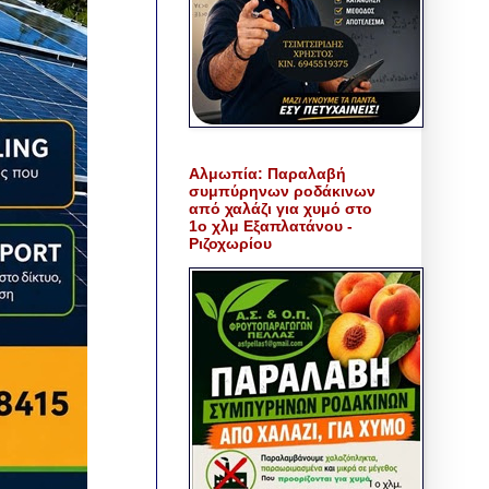
Αλμωπία: Παραλαβή
συμπύρηνων ροδάκινων
από χαλάζι για χυμό στο
1ο χλμ Εξαπλατάνου -
Ριζοχωρίου