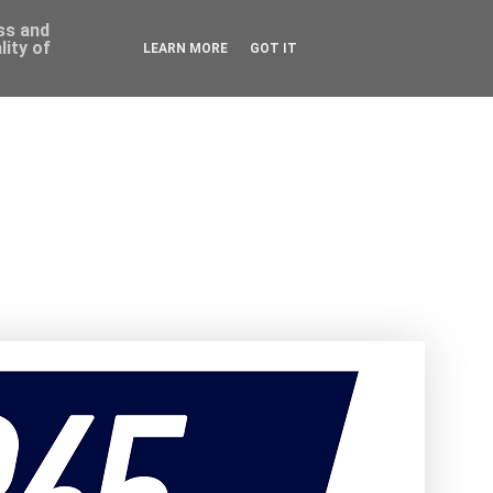
ess and
ity of
LEARN MORE
GOT IT