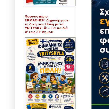
Φροντιστήριο
ΕΚΜΑΘΗΣΗ: Δημιούργησε
τη Δική σου Πόλη με το
YRITYSKYLÄ! - Για παιδιά
Α' εως ΣΤ' Δημοτι