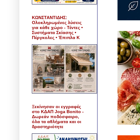
ΚΩΝΣΤΑΝΤΙΔΗΣ:
Ολοκληρωμένες λύσεις
για κάθε χώρο - Τέντες •
Συστήματα Σκίασης •
Πέργκολες • Έπιπλα Κ
Ξεκίνησαν οι εγγραφές
στο ΚΔΑΠ Joga Bonito -
Δωρεάν ποδόσφαιρο,
όλα τα αθλήματα και οι
δραστηριότητε