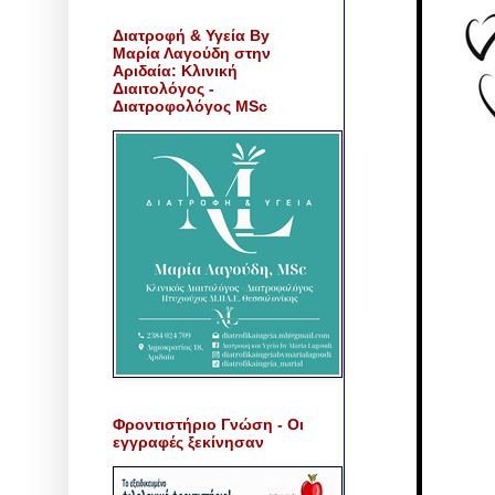
Διατροφή & Υγεία By
Μαρία Λαγούδη στην
Αριδαία: Κλινική
Διαιτολόγος -
Διατροφολόγος MSc
Φροντιστήριο Γνώση - Οι
εγγραφές ξεκίνησαν