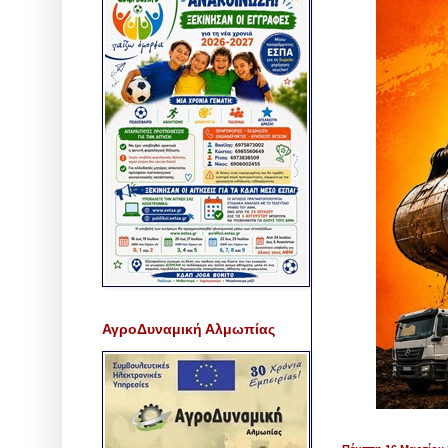
ΑγροΔυναμική Αλμωπίας