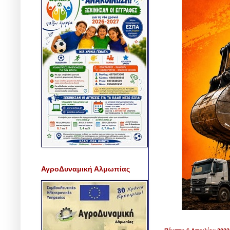
ΑγροΔυναμική Αλμωπίας