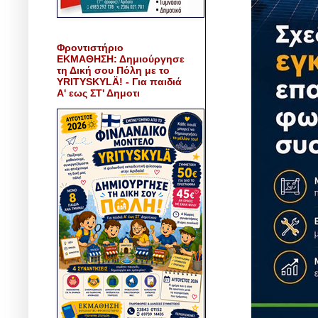
Φροντιστήριο
ΕΚΜΑΘΗΣΗ: Δημιούργησε
τη Δική σου Πόλη με το
YRITYSKYLÄ! - Για παιδιά
Α' εως ΣΤ' Δημοτι