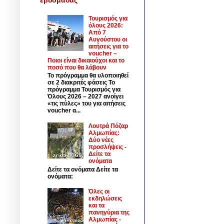
Τουρισμός για
όλους 2026:
Από 7
Αυγούστου οι
αιτήσεις για το
voucher –
Ποιοι είναι δικαιούχοι και το
ποσό που θα λάβουν
Το πρόγραμμα θα υλοποιηθεί
σε 2 διακριτές φάσεις Το
πρόγραμμα Τουρισμός για
Όλους 2026 – 2027 ανοίγει
«τις πύλες» του για αιτήσεις
voucher α...
Λουτρά Πόζαρ
Αλμωπίας:
Δύο νέες
προσλήψεις -
Δείτε τα
ονόματα
Δείτε τα ονόματα Δείτε τα
ονόματα:
Όλες οι
εκδηλώσεις
και τα
πανηγύρια της
Αλμωπίας -