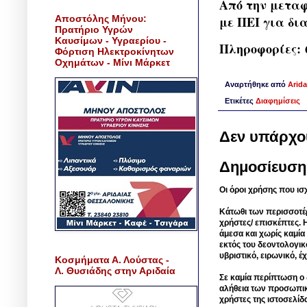
Από την μεταφ
Αποστόλης Μήνου:
με ΠΕΙ για δι
Πρατήριο Υγρών
Καυσίμων - Υγραερίου -
Πληροφορίες:
Φόρτιση Ηλεκτροκίνητων
Οχημάτων - Μίνι Μάρκετ
Αναρτήθηκε από
Arida
Ετικέτες
Διαφημίσεις
Δεν υπάρχο
Δημοσίευση
Οι όροι χρήσης που ισ
Κάτωθι των περισσοτέ
χρήστες/ επισκέπτες. 
άμεσα και χωρίς καμία
εκτός του δεοντολογικ
υβριστικό, ειρωνικό, 
Κοσμήματα Α. Λούστας -
Λ. Θυσιάδης στην Αριδαία
Σε καμία περίπτωση ο δ
αλήθεια των προσωπικ
χρήστες της ιστοσελίδ