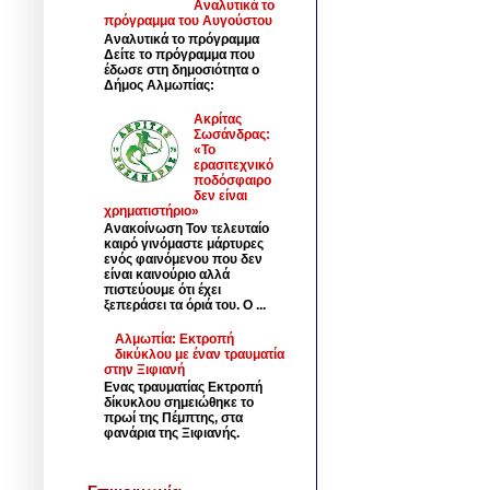
Αναλυτικά το
πρόγραμμα του Αυγούστου
Αναλυτικά το πρόγραμμα
Δείτε το πρόγραμμα που
έδωσε στη δημοσιότητα ο
Δήμος Αλμωπίας:
Ακρίτας
Σωσάνδρας:
«Το
ερασιτεχνικό
ποδόσφαιρο
δεν είναι
χρηματιστήριο»
Ανακοίνωση Τον τελευταίο
καιρό γινόμαστε μάρτυρες
ενός φαινόμενου που δεν
είναι καινούριο αλλά
πιστεύουμε ότι έχει
ξεπεράσει τα όριά του. Ο ...
Αλμωπία: Εκτροπή
δικύκλου με έναν τραυματία
στην Ξιφιανή
Ενας τραυματίας Εκτροπή
δίκυκλου σημειώθηκε το
πρωί της Πέμπτης, στα
φανάρια της Ξιφιανής.