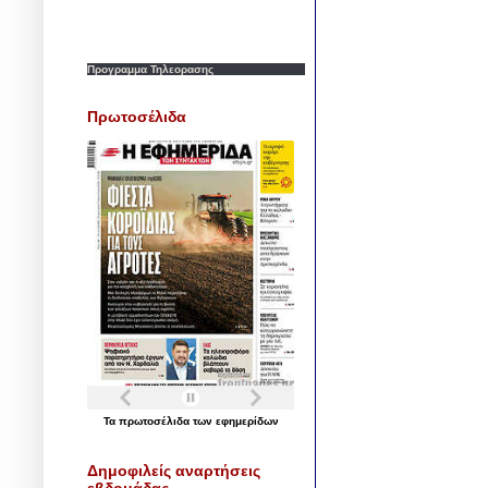
Προγραμμα Τηλεορασης
Πρωτοσέλιδα
Τα
πρωτοσέλιδα
των
εφημερίδων
Δημοφιλείς αναρτήσεις
εβδομάδας