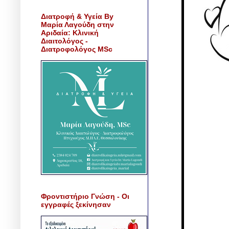
Διατροφή & Υγεία By
Μαρία Λαγούδη στην
Αριδαία: Κλινική
Διαιτολόγος -
Διατροφολόγος MSc
Φροντιστήριο Γνώση - Οι
εγγραφές ξεκίνησαν