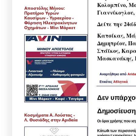
Κολομπίνο, Μο
Αποστόλης Μήνου:
Γιαννίκογλου,
Πρατήριο Υγρών
Καυσίμων - Υγραερίου -
Δείτε την 24ά
Φόρτιση Ηλεκτροκίνητων
Οχημάτων - Μίνι Μάρκετ
Κατσίκας, Μάρ
Δημητρίου, Πα
Στάϊκος, Καρα
Μασκανάκης, 
Αναρτήθηκε από
Arida
Ετικέτες
Αθλητικά
Δεν υπάρχο
Δημοσίευση
Κοσμήματα Α. Λούστας -
Λ. Θυσιάδης στην Αριδαία
Οι όροι χρήσης που ισ
Κάτωθι των περισσοτέ
χρήστες/ επισκέπτες. 