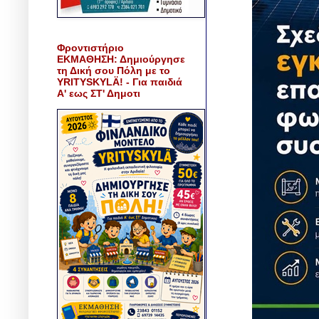
Φροντιστήριο
ΕΚΜΑΘΗΣΗ: Δημιούργησε
τη Δική σου Πόλη με το
YRITYSKYLÄ! - Για παιδιά
Α' εως ΣΤ' Δημοτι