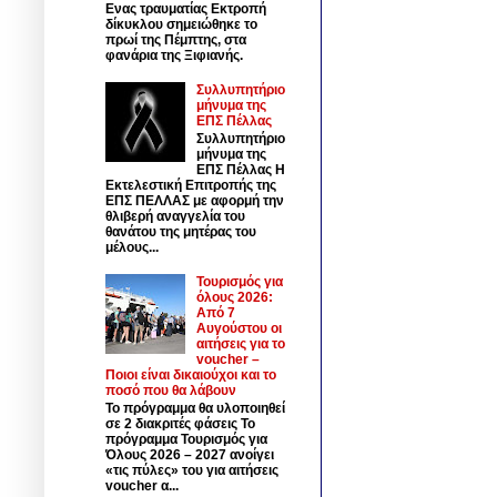
Ενας τραυματίας Εκτροπή
δίκυκλου σημειώθηκε το
πρωί της Πέμπτης, στα
φανάρια της Ξιφιανής.
Συλλυπητήριο
μήνυμα της
ΕΠΣ Πέλλας
Συλλυπητήριο
μήνυμα της
ΕΠΣ Πέλλας Η
Εκτελεστική Επιτροπής της
ΕΠΣ ΠΕΛΛΑΣ με αφορμή την
θλιβερή αναγγελία του
θανάτου της μητέρας του
μέλους...
Τουρισμός για
όλους 2026:
Από 7
Αυγούστου οι
αιτήσεις για το
voucher –
Ποιοι είναι δικαιούχοι και το
ποσό που θα λάβουν
Το πρόγραμμα θα υλοποιηθεί
σε 2 διακριτές φάσεις Το
πρόγραμμα Τουρισμός για
Όλους 2026 – 2027 ανοίγει
«τις πύλες» του για αιτήσεις
voucher α...