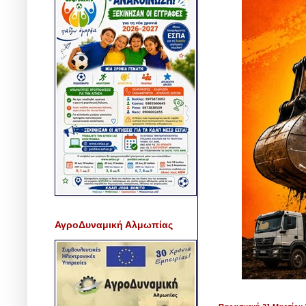
ΑγροΔυναμική Αλμωπίας