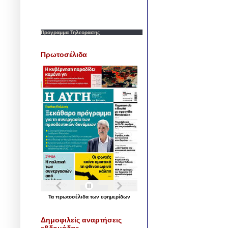
Προγραμμα Τηλεορασης
Πρωτοσέλιδα
Τα
πρωτοσέλιδα
των
εφημερίδων
Δημοφιλείς αναρτήσεις
εβδομάδας