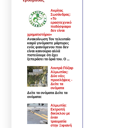
Ακρίτας
Σωσάνδρας:
«Το
ερασιτεχνικό
ποδόσφαιρο
δεν είναι
χρηματιστήριο»
Ανακοίνωση Τον τελευταίο
καιρό γινόμαστε μάρτυρες
ενός φαινόμενου που δεν
είναι καινούριο αλλά
πιστεύουμε ότι έχει
ξεπεράσει τα όριά του. Ο ...
Λουτρά Πόζαρ
Αλμωπίας:
Δύο νέες
προσλήψεις -
Δείτε τα
ονόματα
Δείτε τα ονόματα Δείτε τα
ονόματα:
Αλμωπία:
Εκτροπή
δικύκλου με
έναν
τραυματία
στην Ξιφιανή