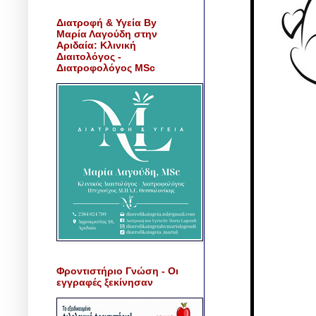
Διατροφή & Υγεία By
Μαρία Λαγούδη στην
Αριδαία: Κλινική
Διαιτολόγος -
Διατροφολόγος MSc
Φροντιστήριο Γνώση - Οι
εγγραφές ξεκίνησαν