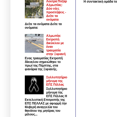
Λουτρά Πόζαρ
Η συντακτική ομάδα το
Αλμωπίας:
Δύο νέες
προσλήψεις -
Δείτε τα
ονόματα
Δείτε τα ονόματα Δείτε τα
ονόματα:
Αλμωπία:
Εκτροπή
δικύκλου με
έναν
τραυματία
στην Ξιφιανή
Ενας τραυματίας Εκτροπή
δίκυκλου σημειώθηκε το
πρωί της Πέμπτης, στα
φανάρια της Ξιφιανής.
Συλλυπητήριο
μήνυμα της
ΕΠΣ Πέλλας
Συλλυπητήριο
μήνυμα της
ΕΠΣ Πέλλας Η
Εκτελεστική Επιτροπής της
ΕΠΣ ΠΕΛΛΑΣ με αφορμή την
θλιβερή αναγγελία του
θανάτου της μητέρας του
μέλους...