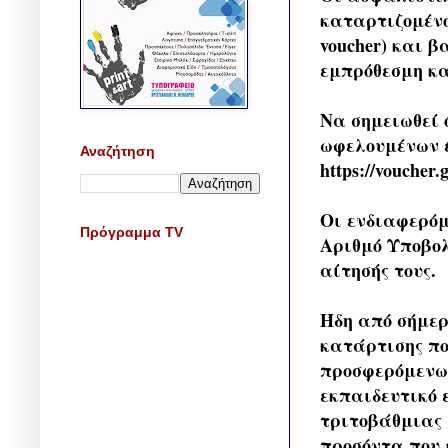
καταρτιζομένο
voucher) και 
εμπρόθεσμη κα
Να σημειωθεί 
ωφελουμένων έ
Αναζήτηση
https://voucher
Οι ενδιαφερόμ
Πρόγραμμα TV
Αριθμό Υποβολ
αίτησής τους.
Ήδη από σήμερ
κατάρτισης πο
προσφερόμενω
εκπαιδευτικό 
τριτοβάθμιας 
προσόντα που 