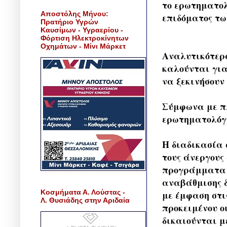
το ερωτηματολ
Αποστόλης Μήνου:
επιδόματος των
Πρατήριο Υγρών
Καυσίμων - Υγραερίου -
Φόρτιση Ηλεκτροκίνητων
Οχημάτων - Μίνι Μάρκετ
Αναλυτικότερ
καλούνται για
να ξεκινήσουν
Σύμφωνα με πλ
ερωτηματολόγι
Η διαδικασία 
τους άνεργους
προγράμματα 
αναβάθμισης δ
Κοσμήματα Α. Λούστας -
με έμφαση στι
Λ. Θυσιάδης στην Αριδαία
προκειμένου ο
δικαιούνται μ