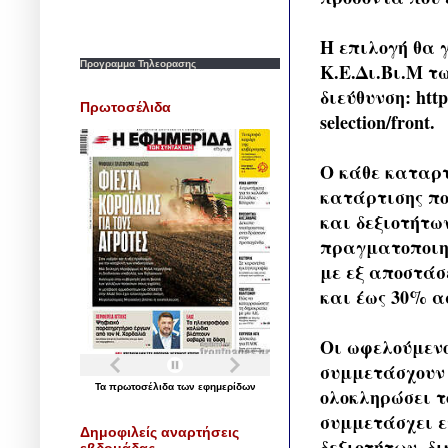
Η επιλογή θα 
Προγραμμα Τηλεορασης
Κ.Ε.Δι.Βι.Μ τ
διεύθυνση: http
Πρωτοσέλιδα
selection/front.
Ο κάθε καταρ
κατάρτισης π
και δεξιοτήτων
πραγματοποιηθ
με εξ αποστάσ
και έως 30% α
Οι ωφελούμενο
συμμετάσχουν 
Τα
πρωτοσέλιδα
των
εφημερίδων
ολοκληρώσει 
συμμετάσχει ε
Δημοφιλείς αναρτήσεις
δεξιοτήτων, δ
εβδομάδας