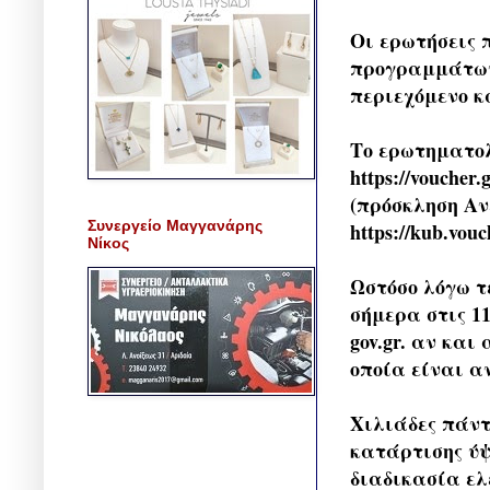
Οι ερωτήσεις 
προγραμμάτων 
περιεχόμενο κ
Το ερωτηματολ
https://vouch
(πρόσκληση Αν
Συνεργείο Μαγγανάρης
https://kub.vouc
Νίκος
Ωστόσο λόγω τ
σήμερα στις 11
gov.gr. αν και
οποία είναι α
Χιλιάδες πάντ
κατάρτισης ύψ
διαδικασία ελ