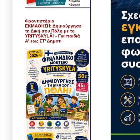
Φροντιστήριο
ΕΚΜΑΘΗΣΗ: Δημιούργησε
τη Δική σου Πόλη με το
YRITYSKYLÄ! - Για παιδιά
Α' εως ΣΤ' Δημοτι