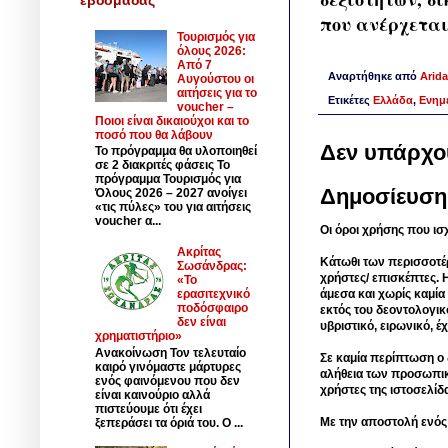
που ανέρχεται 
Τουρισμός για
όλους 2026:
Από 7
Αναρτήθηκε από
Arida
Αυγούστου οι
αιτήσεις για το
Ετικέτες
Ελλάδα
,
Ενημ
voucher –
Ποιοι είναι δικαιούχοι και το
ποσό που θα λάβουν
Δεν υπάρχο
Το πρόγραμμα θα υλοποιηθεί
σε 2 διακριτές φάσεις Το
πρόγραμμα Τουρισμός για
Δημοσίευση
Όλους 2026 – 2027 ανοίγει
«τις πύλες» του για αιτήσεις
voucher α...
Οι όροι χρήσης που ισ
Ακρίτας
Κάτωθι των περισσοτέ
Σωσάνδρας:
χρήστες/ επισκέπτες. 
«Το
ερασιτεχνικό
άμεσα και χωρίς καμία
ποδόσφαιρο
εκτός του δεοντολογικ
δεν είναι
υβριστικό, ειρωνικό, 
χρηματιστήριο»
Ανακοίνωση Τον τελευταίο
Σε καμία περίπτωση ο δ
καιρό γινόμαστε μάρτυρες
αλήθεια των προσωπικ
ενός φαινόμενου που δεν
χρήστες της ιστοσελίδ
είναι καινούριο αλλά
πιστεύουμε ότι έχει
Με την αποστολή ενός
ξεπεράσει τα όριά του. Ο ...