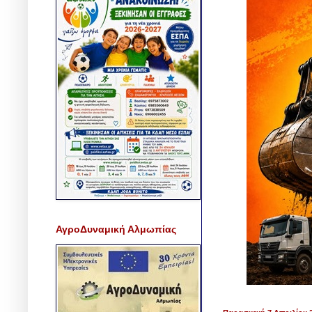
ΑγροΔυναμική Αλμωπίας