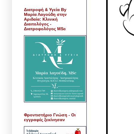
Διατροφή & Υγεία By
Μαρία Λαγούδη στην
Αριδαία: Κλινική
Διαιτολόγος -
Διατροφολόγος MSc
Φροντιστήριο Γνώση - Οι
εγγραφές ξεκίνησαν