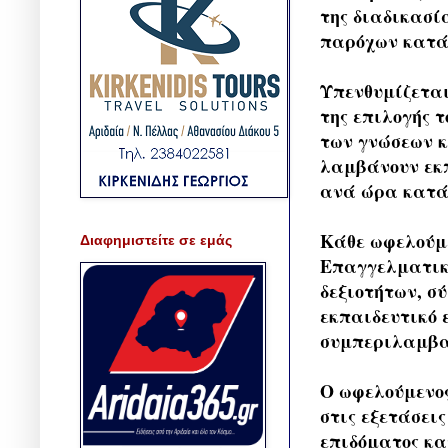
της διαδικασί
παρόχων κατάρ
Υπενθυμίζετα
της επιλογής τ
των γνώσεων κ
λαμβάνουν εκπ
ανά ώρα κατάρ
Κάθε ωφελούμε
Διαφημιστείτε σε εμάς
Επαγγελματικ
δεξιοτήτων, σ
εκπαιδευτικό 
συμπεριλαμβα
Ο ωφελούμενος
στις εξετάσεις
επιδόματος κα