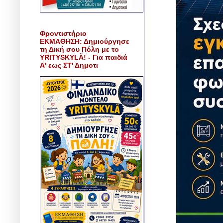
Φροντιστήριο
ΕΚΜΑΘΗΣΗ: Δημιούργησε
τη Δική σου Πόλη με το
YRITYSKYLÄ! - Για παιδιά
Α' εως ΣΤ' Δημοτι