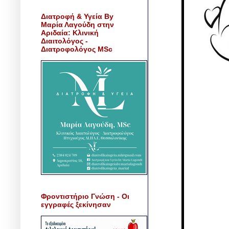
Διατροφή & Υγεία By
Μαρία Λαγούδη στην
Αριδαία: Κλινική
Διαιτολόγος -
Διατροφολόγος MSc
Φροντιστήριο Γνώση - Οι
εγγραφές ξεκίνησαν