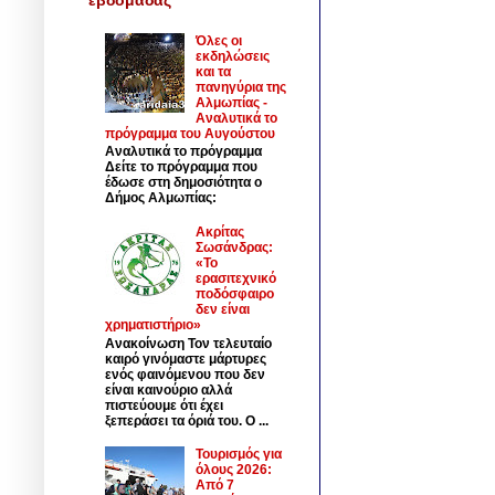
Όλες οι
εκδηλώσεις
και τα
πανηγύρια της
Αλμωπίας -
Αναλυτικά το
πρόγραμμα του Αυγούστου
Αναλυτικά το πρόγραμμα
Δείτε το πρόγραμμα που
έδωσε στη δημοσιότητα ο
Δήμος Αλμωπίας:
Ακρίτας
Σωσάνδρας:
«Το
ερασιτεχνικό
ποδόσφαιρο
δεν είναι
χρηματιστήριο»
Ανακοίνωση Τον τελευταίο
καιρό γινόμαστε μάρτυρες
ενός φαινόμενου που δεν
είναι καινούριο αλλά
πιστεύουμε ότι έχει
ξεπεράσει τα όριά του. Ο ...
Τουρισμός για
όλους 2026:
Από 7