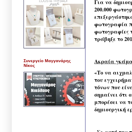
Για να δημιου
200.000 φωτογρ
επεξεργάστηκα
φωτογραφία που
φωτογραφίες τ
τράβηξε το 201
Ακραία γκάμα
Συνεργείο Μαγγανάρης
Νίκος
«Το να αιχμαλ
του εγχειρήμα
τόνων που είν
σημαίνει ότι 
μπορέσει να τ
δημιουργική ερ
«Σε αυτή την 