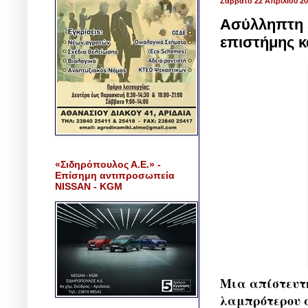
Σάββατο 22 Απριλίου 2
Ασύλληπτη ε
επιστήμης κ
«Σιδηρόπουλος Α.Ε.» -
Επίσημη αντιπροσωπεία
NISSAN - KGM
Μια απίστευτη
λαμπρότερου α