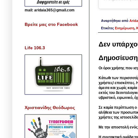
mail: aridaia365@gmail.com
Αναρτήθηκε από
Arida
Βρείτε μας στο Facebook
Ετικέτες
Ενημέρωση
,
Δεν υπάρχο
Life 106.3
Δημοσίευση
Οι όροι χρήσης που ισ
Κάτωθι των περισσοτέ
χρήστες/ επισκέπτες. 
άμεσα και χωρίς καμία
εκτός του δεοντολογικ
υβριστικό, ειρωνικό, 
Χριστιανίδης Θεόδωρος
Σε καμία περίπτωση ο δ
αλήθεια των προσωπικ
χρήστες της ιστοσελίδ
Με την αποστολή ενός
Η συντακτική ομάδα το