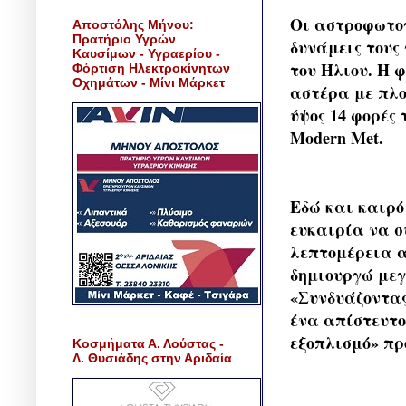
Οι αστροφωτογ
Αποστόλης Μήνου:
Πρατήριο Υγρών
δυνάμεις τους
Καυσίμων - Υγραερίου -
του Ήλιου. Η 
Φόρτιση Ηλεκτροκίνητων
Οχημάτων - Μίνι Μάρκετ
αστέρα με πλ
ύψος 14 φορές
Modern Met.
Εδώ και καιρό
ευκαιρία να σ
λεπτομέρεια α
δημιουργώ μεγ
«Συνδυάζοντας
ένα απίστευτο 
εξοπλισμό» πρ
Κοσμήματα Α. Λούστας -
Λ. Θυσιάδης στην Αριδαία