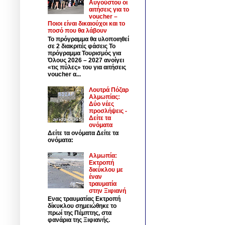
Αυγούστου οι
αιτήσεις για το
voucher –
Ποιοι είναι δικαιούχοι και το
ποσό που θα λάβουν
Το πρόγραμμα θα υλοποιηθεί
σε 2 διακριτές φάσεις Το
πρόγραμμα Τουρισμός για
Όλους 2026 – 2027 ανοίγει
«τις πύλες» του για αιτήσεις
voucher α...
Λουτρά Πόζαρ
Αλμωπίας:
Δύο νέες
προσλήψεις -
Δείτε τα
ονόματα
Δείτε τα ονόματα Δείτε τα
ονόματα:
Αλμωπία:
Εκτροπή
δικύκλου με
έναν
τραυματία
στην Ξιφιανή
Ενας τραυματίας Εκτροπή
δίκυκλου σημειώθηκε το
πρωί της Πέμπτης, στα
φανάρια της Ξιφιανής.