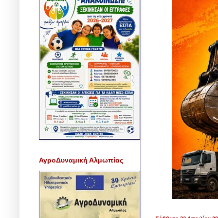
ΑγροΔυναμική Αλμωπίας