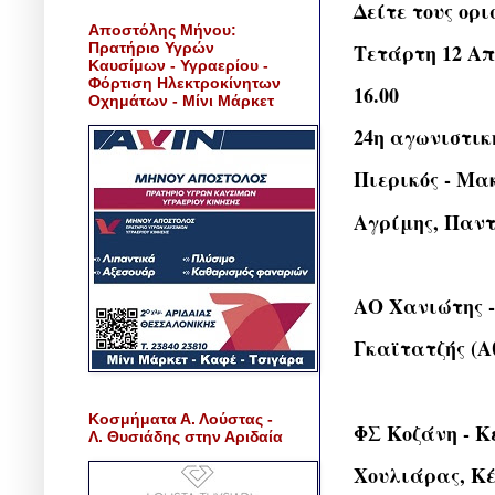
Δείτε τους ορι
Αποστόλης Μήνου:
Πρατήριο Υγρών
Τετάρτη 12 Απ
Καυσίμων - Υγραερίου -
Φόρτιση Ηλεκτροκίνητων
16.00
Οχημάτων - Μίνι Μάρκετ
24η αγωνιστικ
Πιερικός - Μα
Αγρίμης, Παντ
ΑΟ Χανιώτης 
Γκαϊτατζής (Α
Κοσμήματα Α. Λούστας -
ΦΣ Κοζάνη - Κ
Λ. Θυσιάδης στην Αριδαία
Χουλιάρας, Κέ