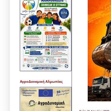
ΑγροΔυναμική Αλμωπίας