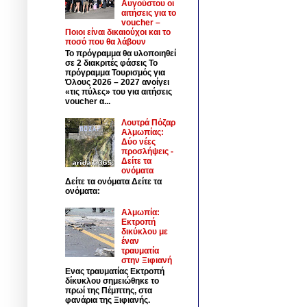
Αυγούστου οι
αιτήσεις για το
voucher –
Ποιοι είναι δικαιούχοι και το
ποσό που θα λάβουν
Το πρόγραμμα θα υλοποιηθεί
σε 2 διακριτές φάσεις Το
πρόγραμμα Τουρισμός για
Όλους 2026 – 2027 ανοίγει
«τις πύλες» του για αιτήσεις
voucher α...
Λουτρά Πόζαρ
Αλμωπίας:
Δύο νέες
προσλήψεις -
Δείτε τα
ονόματα
Δείτε τα ονόματα Δείτε τα
ονόματα:
Αλμωπία:
Εκτροπή
δικύκλου με
έναν
τραυματία
στην Ξιφιανή
Ενας τραυματίας Εκτροπή
δίκυκλου σημειώθηκε το
πρωί της Πέμπτης, στα
φανάρια της Ξιφιανής.