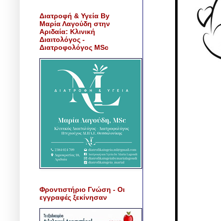
Διατροφή & Υγεία By
Μαρία Λαγούδη στην
Αριδαία: Κλινική
Διαιτολόγος -
Διατροφολόγος MSc
Φροντιστήριο Γνώση - Οι
εγγραφές ξεκίνησαν