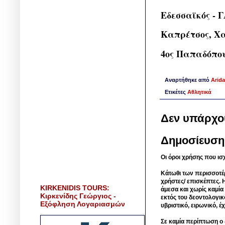
Εδεσσαϊκός - 
Καπρέτσος, Χα
4ος Παπαδόπου
Αναρτήθηκε από
Arida
Ετικέτες
Αθλητικά
Δεν υπάρχο
Δημοσίευση
Οι όροι χρήσης που ισ
Κάτωθι των περισσοτέ
χρήστες/ επισκέπτες. 
KIRKENIDIS TOURS:
άμεσα και χωρίς καμία
Κιρκενίδης Γεώργιος -
εκτός του δεοντολογικ
Εξόφληση Λογαριασμών
υβριστικό, ειρωνικό, 
Σε καμία περίπτωση ο δ