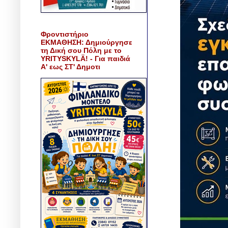
Φροντιστήριο
ΕΚΜΑΘΗΣΗ: Δημιούργησε
τη Δική σου Πόλη με το
YRITYSKYLÄ! - Για παιδιά
Α' εως ΣΤ' Δημοτι