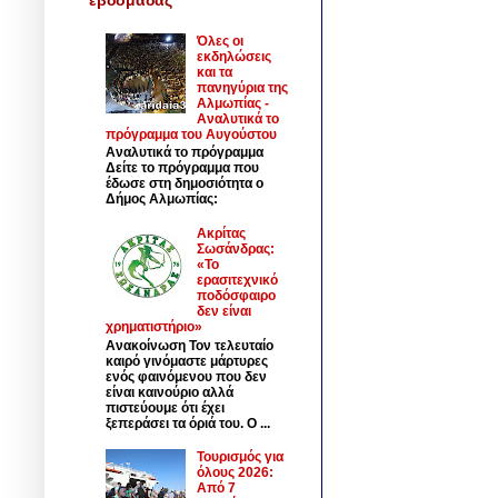
Όλες οι
εκδηλώσεις
και τα
πανηγύρια της
Αλμωπίας -
Αναλυτικά το
πρόγραμμα του Αυγούστου
Αναλυτικά το πρόγραμμα
Δείτε το πρόγραμμα που
έδωσε στη δημοσιότητα ο
Δήμος Αλμωπίας:
Ακρίτας
Σωσάνδρας:
«Το
ερασιτεχνικό
ποδόσφαιρο
δεν είναι
χρηματιστήριο»
Ανακοίνωση Τον τελευταίο
καιρό γινόμαστε μάρτυρες
ενός φαινόμενου που δεν
είναι καινούριο αλλά
πιστεύουμε ότι έχει
ξεπεράσει τα όριά του. Ο ...
Τουρισμός για
όλους 2026:
Από 7