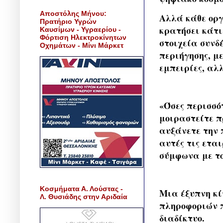
Αποστόλης Μήνου:
Αλλά κάθε οργ
Πρατήριο Υγρών
κρατήσει κάτι
Καυσίμων - Υγραερίου -
Φόρτιση Ηλεκτροκίνητων
στοιχεία συνδέ
Οχημάτων - Μίνι Μάρκετ
περιήγησης, μ
εμπειρίες, αλλ
«Όσες περισσό
μοιραστείτε π
αυξάνετε την 
αυτές τις εται
σύμφωνα με το
Κοσμήματα Α. Λούστας -
Μια έξυπνη κί
Λ. Θυσιάδης στην Αριδαία
πληροφοριών π
διαδίκτυο.