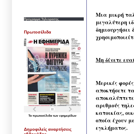
Μια μικρή ταλ
Προγραμμα Τηλεορασης
μεγαλύτερη ιδ
δημιουργήσει 
Πρωτοσέλιδα
χρησιμοποιείτε
Μη δίνετε ευα
Μερικές φορέ
αποκτήσετε τα
αποκαλύπτετε.
αριθμούς τηλε
κατοικίας, οι
Τα
πρωτοσέλιδα
των
εφημερίδων
οποία έχουν μ
εγκλήματος.
Δημοφιλείς αναρτήσεις
εβδομάδας