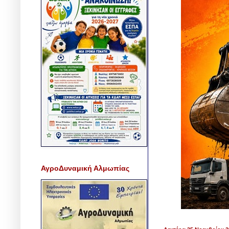
ΑγροΔυναμική Αλμωπίας