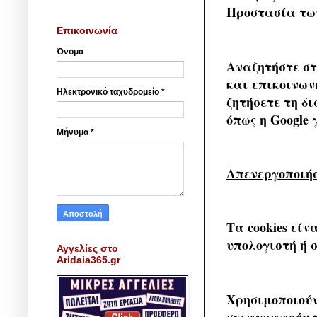
Προστασία των
Επικοινωνία
Όνομα
Αναζητήστε στο
και επικοινων
Ηλεκτρονικό ταχυδρομείο
*
ζητήσετε τη δ
όπως η Google 
Μήνυμα
*
Απενεργοποιήσ
Τα cookies εί
υπολογιστή ή 
Αγγελίες στο
Aridaia365.gr
Χρησιμοποιούν
σκιαγραφούν τ