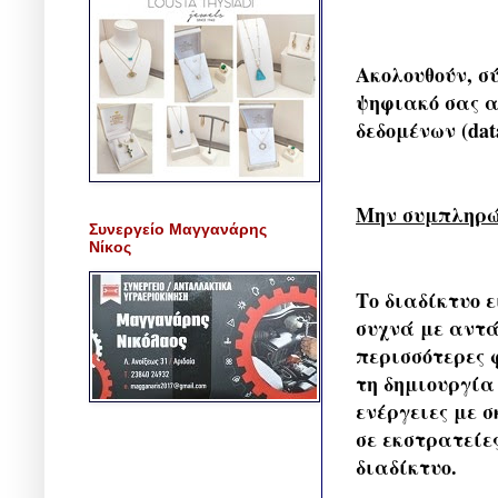
Ακολουθούν, σ
ψηφιακό σας α
δεδομένων (data
Μην συμπληρών
Συνεργείο Μαγγανάρης
Νίκος
Το διαδίκτυο 
συχνά με αντ
περισσότερες 
τη δημιουργία
ενέργειες με 
σε εκστρατείε
διαδίκτυο.