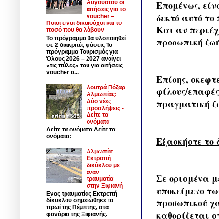
Επομένως, είν
Αυγούστου οι
αιτήσεις για το
δεκτό αυτό το 
voucher –
Ποιοι είναι δικαιούχοι και το
Και αν περιέχ
ποσό που θα λάβουν
Το πρόγραμμα θα υλοποιηθεί
προσωπική ζωή
σε 2 διακριτές φάσεις Το
πρόγραμμα Τουρισμός για
Όλους 2026 – 2027 ανοίγει
«τις πύλες» του για αιτήσεις
voucher α...
Επίσης, σκεφτ
Λουτρά Πόζαρ
φίλους/επαφές
Αλμωπίας:
πραγματική ζω
Δύο νέες
προσλήψεις -
Δείτε τα
ονόματα
Δείτε τα ονόματα Δείτε τα
ονόματα:
Εξασκήστε το 
Αλμωπία:
Εκτροπή
δικύκλου με
έναν
Σε ορισμένα μ
τραυματία
στην Ξιφιανή
υποκείμενο τω
Ενας τραυματίας Εκτροπή
προσωπικού χα
δίκυκλου σημειώθηκε το
πρωί της Πέμπτης, στα
καθορίζεται σ
φανάρια της Ξιφιανής.