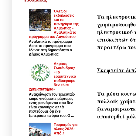
Όλες οι
Τα ηλεκτρονικ
εκδηλώσεις
και τα
χρησιμοποιηθ
πανηγύρια της
Αλμωπίας -
ηλεκτρονικού 
Αναλυτικά το
πρόγραμμα του Αυγούστου
επισκεπτών ότ
Αναλυτικά το πρόγραμμα
περαιτέρω τον
Δείτε το πρόγραμμα που
έδωσε στη δημοσιότητα ο
Δήμος Αλμωπίας:
Ακρίτας
Σωσάνδρας:
Σκεφτείτε διπ
«Το
ερασιτεχνικό
ποδόσφαιρο
δεν είναι
χρηματιστήριο»
Τα μέσα κοινω
Ανακοίνωση Τον τελευταίο
καιρό γινόμαστε μάρτυρες
πολλούς χρήστε
ενός φαινόμενου που δεν
ξαναμοιραστεί
είναι καινούριο αλλά
πιστεύουμε ότι έχει
αποσυρθεί μόλ
ξεπεράσει τα όριά του. Ο ...
Τουρισμός για
όλους 2026:
Από 7