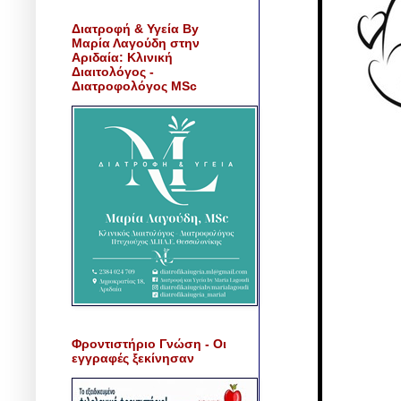
Διατροφή & Υγεία By
Μαρία Λαγούδη στην
Αριδαία: Κλινική
Διαιτολόγος -
Διατροφολόγος MSc
Φροντιστήριο Γνώση - Οι
εγγραφές ξεκίνησαν