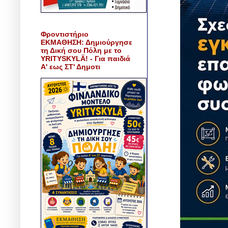
Φροντιστήριο
ΕΚΜΑΘΗΣΗ: Δημιούργησε
τη Δική σου Πόλη με το
YRITYSKYLÄ! - Για παιδιά
Α' εως ΣΤ' Δημοτι