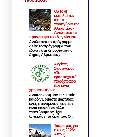
Όλες οι
εκδηλώσεις
και τα
πανηγύρια της
Αλμωπίας -
Αναλυτικά το
πρόγραμμα του Αυγούστου
Αναλυτικά το πρόγραμμα
Δείτε το πρόγραμμα που
έδωσε στη δημοσιότητα ο
Δήμος Αλμωπίας:
Ακρίτας
Σωσάνδρας:
«Το
ερασιτεχνικό
ποδόσφαιρο
δεν είναι
χρηματιστήριο»
Ανακοίνωση Τον τελευταίο
καιρό γινόμαστε μάρτυρες
ενός φαινόμενου που δεν
είναι καινούριο αλλά
πιστεύουμε ότι έχει
ξεπεράσει τα όριά του. Ο ...
Τουρισμός για
όλους 2026:
Από 7