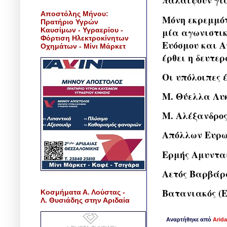
παλαίψουν για
Αποστόλης Μήνου:
Μόνη εκρεμμότ
Πρατήριο Υγρών
Καυσίμων - Υγραερίου -
μία αγωνιστικ
Φόρτιση Ηλεκτροκίνητων
Ευόσμου και Α
Οχημάτων - Μίνι Μάρκετ
έρθει η δευτε
Οι υπόλοιπες 
Μ. Θύελλα Λυ
Μ. Αλέξανδρος
Απόλλων Ευρω
Ερμής Αμυντα
Αετός Βαρβάρ
Βατανιακός (
Κοσμήματα Α. Λούστας -
Λ. Θυσιάδης στην Αριδαία
Αναρτήθηκε από
Arida