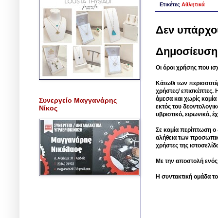
Ετικέτες
Αθλητικά
Δεν υπάρχο
Δημοσίευση
Οι όροι χρήσης που ισ
Κάτωθι των περισσοτέ
χρήστες/ επισκέπτες. 
άμεσα και χωρίς καμία
Συνεργείο Μαγγανάρης
εκτός του δεοντολογικ
Νίκος
υβριστικό, ειρωνικό, 
Σε καμία περίπτωση ο δ
αλήθεια των προσωπικ
χρήστες της ιστοσελίδ
Με την αποστολή ενός
Η συντακτική ομάδα το