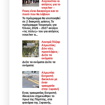
Αυγούστου οι
αιτήσεις για το
voucher –
Ποιοι είναι δικαιούχοι και το
ποσό που θα λάβουν
Το πρόγραμμα θα υλοποιηθεί
σε 2 διακριτές φάσεις Το
πρόγραμμα Τουρισμός για
Όλους 2026 – 2027 ανοίγει
«τις πύλες» του για αιτήσεις
voucher α...
Λουτρά Πόζαρ
Αλμωπίας:
Δύο νέες
προσλήψεις -
Δείτε τα
ονόματα
Δείτε τα ονόματα Δείτε τα
ονόματα:
Αλμωπία:
Εκτροπή
δικύκλου με
έναν
τραυματία
στην Ξιφιανή
Ενας τραυματίας Εκτροπή
δίκυκλου σημειώθηκε το
πρωί της Πέμπτης, στα
φανάρια της Ξιφιανής.