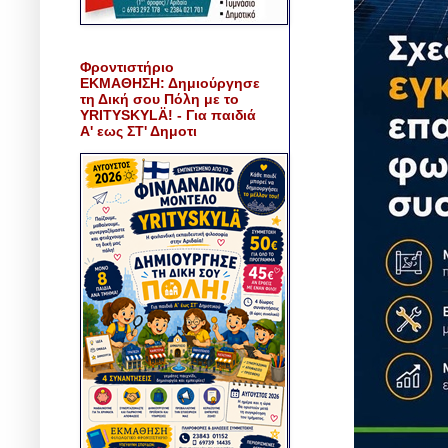
Φροντιστήριο
ΕΚΜΑΘΗΣΗ: Δημιούργησε
τη Δική σου Πόλη με το
YRITYSKYLÄ! - Για παιδιά
Α' εως ΣΤ' Δημοτι