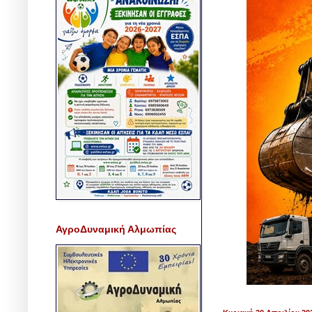
ΑγροΔυναμική Αλμωπίας