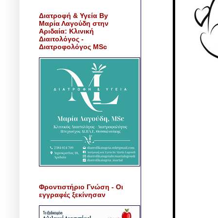
Διατροφή & Υγεία By
Μαρία Λαγούδη στην
Αριδαία: Κλινική
Διαιτολόγος -
Διατροφολόγος MSc
Φροντιστήριο Γνώση - Οι
εγγραφές ξεκίνησαν