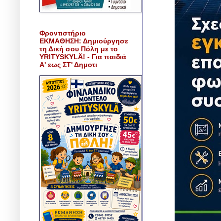
Φροντιστήριο
ΕΚΜΑΘΗΣΗ: Δημιούργησε
τη Δική σου Πόλη με το
YRITYSKYLÄ! - Για παιδιά
Α' εως ΣΤ' Δημοτι