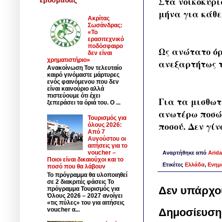
Στα νοικοκυρι
μήνα για κάθε
Ακρίτας
Σωσάνδρας:
«Το
ερασιτεχνικό
ποδόσφαιρο
Ως ανώτατο όρ
δεν είναι
χρηματιστήριο»
ανεξαρτήτως τ
Ανακοίνωση Τον τελευταίο
καιρό γινόμαστε μάρτυρες
ενός φαινόμενου που δεν
είναι καινούριο αλλά
πιστεύουμε ότι έχει
Για τα μισθωτ
ξεπεράσει τα όριά του. Ο ...
ανωτέρω ποσών
Τουρισμός για
ποσού. Δεν γί
όλους 2026:
Από 7
Αυγούστου οι
αιτήσεις για το
voucher –
Αναρτήθηκε από
Arida
Ποιοι είναι δικαιούχοι και το
Ετικέτες
Ελλάδα
,
Ενημ
ποσό που θα λάβουν
Το πρόγραμμα θα υλοποιηθεί
σε 2 διακριτές φάσεις Το
Δεν υπάρχο
πρόγραμμα Τουρισμός για
Όλους 2026 – 2027 ανοίγει
«τις πύλες» του για αιτήσεις
voucher α...
Δημοσίευση