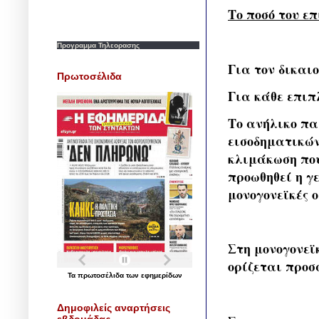
Το ποσό του ε
Προγραμμα Τηλεορασης
Για τον δικαιο
Πρωτοσέλιδα
Για κάθε επιπ
Το ανήλικο πα
εισοδηματικών
κλιμάκωση που
προωθηθεί η γ
μονογονεϊκές 
Στη μονογονεϊ
ορίζεται προσ
Τα
πρωτοσέλιδα
των
εφημερίδων
Δημοφιλείς αναρτήσεις
εβδομάδας