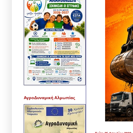
ΑγροΔυναμική Αλμωπίας