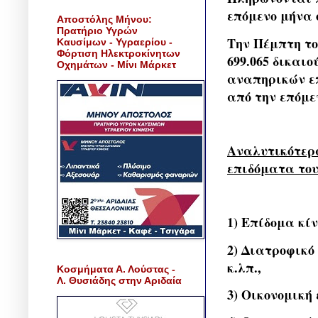
επόμενο μήνα 
Αποστόλης Μήνου:
Πρατήριο Υγρών
Την Πέμπτη το
Καυσίμων - Υγραερίου -
Φόρτιση Ηλεκτροκίνητων
699.065 δικαι
Οχημάτων - Μίνι Μάρκετ
αναπηρικών ε
από την επόμε
Αναλυτικότερ
επιδόματα του
1) Επίδομα κί
2) Διατροφικό
κ.λπ.,
Κοσμήματα Α. Λούστας -
Λ. Θυσιάδης στην Αριδαία
3) Οικονομική