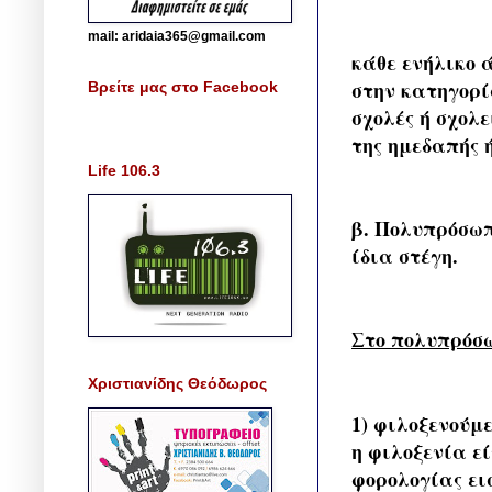
mail: aridaia365@gmail.com
κάθε ενήλικο 
στην κατηγορί
Βρείτε μας στο Facebook
σχολές ή σχολ
της ημεδαπής 
Life 106.3
β. Πολυπρόσωπ
ίδια στέγη.
Στο πολυπρόσω
Χριστιανίδης Θεόδωρος
1) φιλοξενούμ
η φιλοξενία ε
φορολογίας ει