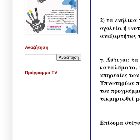
2) τα ενήλικα
σχολεία ή ινσ
ανεξαρτήτως τ
Αναζήτηση
γ. Άστεγοι: τ
καταλύματα, υ
Πρόγραμμα TV
υπηρεσίες των
Υπνωτηρίων πο
του προγράμμα
τεκμηριωθεί μ
Επίδομα στέγ