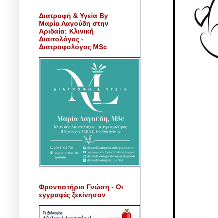
Διατροφή & Υγεία By
Μαρία Λαγούδη στην
Αριδαία: Κλινική
Διαιτολόγος -
Διατροφολόγος MSc
Φροντιστήριο Γνώση - Οι
εγγραφές ξεκίνησαν