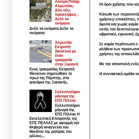
Λουτρά Πόζαρ
Οι όροι χρήσης που ισ
Αλμωπίας:
Δύο νέες
Κάτωθι των περισσοτέ
προσλήψεις -
Δείτε τα
χρήστες/ επισκέπτες. 
ονόματα
άμεσα και χωρίς καμία
Δείτε τα ονόματα Δείτε τα
εκτός του δεοντολογικ
ονόματα:
υβριστικό, ειρωνικό, 
Αλμωπία:
Σε καμία περίπτωση ο δ
Εκτροπή
αλήθεια των προσωπικ
δικύκλου με
χρήστες της ιστοσελίδ
έναν
τραυματία
Με την αποστολή ενός
στην Ξιφιανή
Ενας τραυματίας Εκτροπή
δίκυκλου σημειώθηκε το
Η συντακτική ομάδα το
πρωί της Πέμπτης, στα
φανάρια της Ξιφιανής.
Συλλυπητήριο
μήνυμα της
ΕΠΣ Πέλλας
Συλλυπητήριο
μήνυμα της
ΕΠΣ Πέλλας Η
Εκτελεστική Επιτροπής της
ΕΠΣ ΠΕΛΛΑΣ με αφορμή την
θλιβερή αναγγελία του
θανάτου της μητέρας του
μέλους...