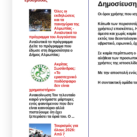
Δημοσίευση
Όλες οι
Οι όροι χρήσης που ισ
εκδηλώσεις
και τα
Κάτωθι των περισσοτέ
πανηγύρια της
Αλμωπίας -
χρήστες/ επισκέπτες. 
Αναλυτικά το
άμεσα και χωρίς καμία
πρόγραμμα του Αυγούστου
εκτός του δεοντολογικ
Αναλυτικά το πρόγραμμα
υβριστικό, ειρωνικό, 
Δείτε το πρόγραμμα που
έδωσε στη δημοσιότητα ο
Σε καμία περίπτωση ο δ
Δήμος Αλμωπίας:
αλήθεια των προσωπικ
χρήστες της ιστοσελίδ
Ακρίτας
Σωσάνδρας:
Με την αποστολή ενός
«Το
ερασιτεχνικό
ποδόσφαιρο
Η συντακτική ομάδα το
δεν είναι
χρηματιστήριο»
Ανακοίνωση Τον τελευταίο
καιρό γινόμαστε μάρτυρες
ενός φαινόμενου που δεν
είναι καινούριο αλλά
πιστεύουμε ότι έχει
ξεπεράσει τα όριά του. Ο ...
Τουρισμός για
όλους 2026:
Από 7