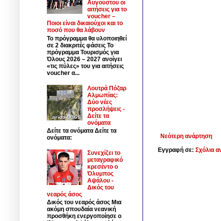
Αυγούστου οι
αιτήσεις για το
voucher –
Ποιοι είναι δικαιούχοι και το
ποσό που θα λάβουν
Το πρόγραμμα θα υλοποιηθεί
σε 2 διακριτές φάσεις Το
πρόγραμμα Τουρισμός για
Όλους 2026 – 2027 ανοίγει
«τις πύλες» του για αιτήσεις
voucher α...
Λουτρά Πόζαρ
Αλμωπίας:
Δύο νέες
προσλήψεις -
Δείτε τα
ονόματα
Δείτε τα ονόματα Δείτε τα
Νεότερη ανάρτηση
ονόματα:
Εγγραφή σε:
Σχόλια α
Συνεχίζει το
μεταγραφικό
κρεσέντο ο
Όλυμπος
Αψάλου -
Δικός του
νεαρός άσος
Δικός του νεαρός άσος Μια
ακόμη σπουδαία νεανική
προσθήκη ενεργοποίησε ο