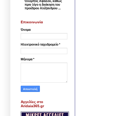
Όλυμπος Αψάλου, καθώς
πριν λίγο η διοίκηση του
προέδρου Αλέξανδρου ...
Επικοινωνία
Όνομα
Ηλεκτρονικό ταχυδρομείο
*
Μήνυμα
*
Αγγελίες στο
Aridaia365.gr