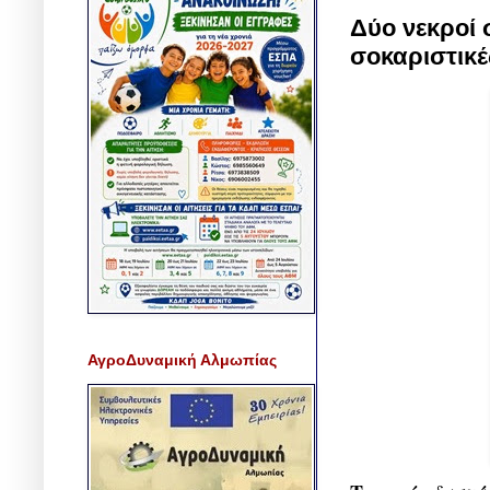
Δύο νεκροί 
σοκαριστικέ
ΑγροΔυναμική Αλμωπίας