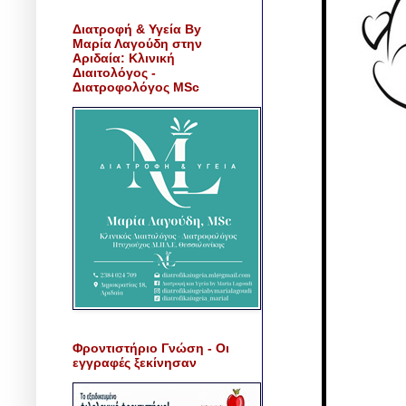
Διατροφή & Υγεία By
Μαρία Λαγούδη στην
Αριδαία: Κλινική
Διαιτολόγος -
Διατροφολόγος MSc
Φροντιστήριο Γνώση - Οι
εγγραφές ξεκίνησαν