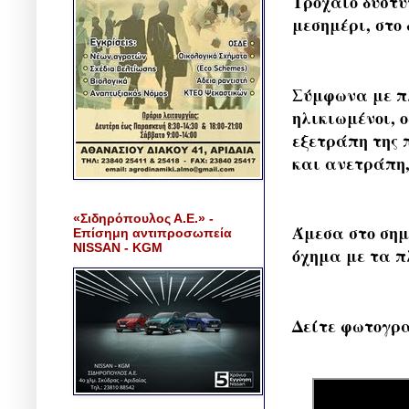
Τροχαίο δυστύ
μεσημέρι, στο
Σύμφωνα με πλ
ηλικιωμένοι, ο
εξετράπη της 
και ανετράπη,
«Σιδηρόπουλος Α.Ε.» -
Άμεσα στο σημ
Επίσημη αντιπροσωπεία
NISSAN - KGM
όχημα με τα π
Δείτε φωτογραφ