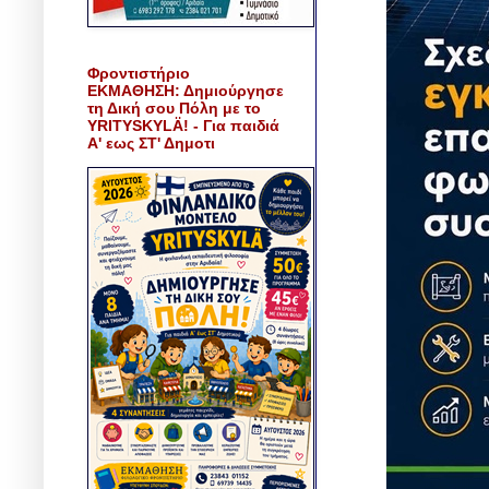
Φροντιστήριο
ΕΚΜΑΘΗΣΗ: Δημιούργησε
τη Δική σου Πόλη με το
YRITYSKYLÄ! - Για παιδιά
Α' εως ΣΤ' Δημοτι