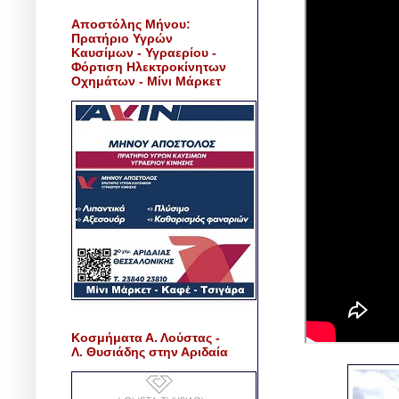
Αποστόλης Μήνου:
Πρατήριο Υγρών
Καυσίμων - Υγραερίου -
Φόρτιση Ηλεκτροκίνητων
Οχημάτων - Μίνι Μάρκετ
Κοσμήματα Α. Λούστας -
Λ. Θυσιάδης στην Αριδαία