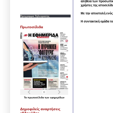
αλήθεια των προσωπικ
χρήστες της ιστοσελίδ
Με την αποστολή ενός
Προγραμμα Τηλεορασης
Η συντακτική ομάδα το
Πρωτοσέλιδα
Τα
πρωτοσέλιδα
των
εφημερίδων
Δημοφιλείς αναρτήσεις
εβδομάδας