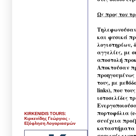
Ως προς τον τρ
Τηλεφωνούσαν 
και φυσικά πρ
λογιστηρίων, 
αγγελίες, με 
αποστολή προ
Αποκτούσαν πρ
προηγουμένως 
τους, με μεθό
links), που το
ιστοσελίδες τ
Ενεργοποιούσα
πορτοφόλια (e-
KIRKENIDIS TOURS:
Κιρκενίδης Γεώργιος -
συνέχεια προ
Εξόφληση Λογαριασμών
καταστήματα π
συσκευές κινη