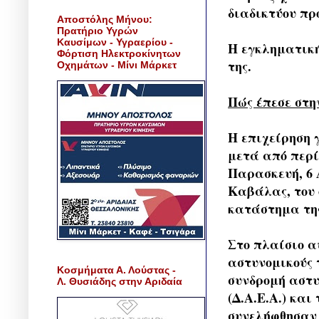
διαδικτύου πρ
Αποστόλης Μήνου:
Πρατήριο Υγρών
Καυσίμων - Υγραερίου -
Η εγκληματική
Φόρτιση Ηλεκτροκίνητων
της.
Οχημάτων - Μίνι Μάρκετ
Πώς έπεσε στη
Η επιχείρηση 
μετά από περί
Παρασκευή, 6 Α
Καβάλας, του 
κατάστημα της
Στο πλαίσιο α
αστυνομικούς 
Κοσμήματα Α. Λούστας -
συνδρομή αστυ
Λ. Θυσιάδης στην Αριδαία
(Δ.Α.Ε.Α.) και
συνελήφθησαν 