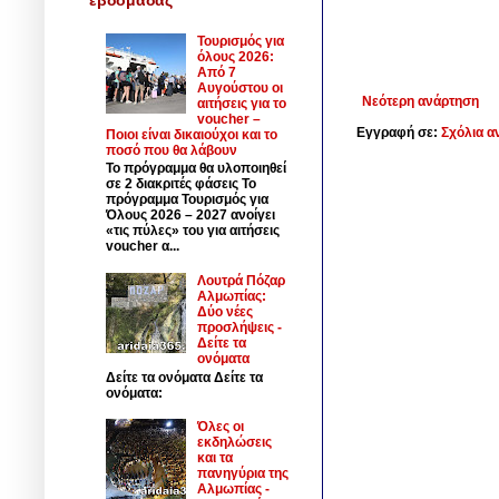
Τουρισμός για
όλους 2026:
Από 7
Αυγούστου οι
Νεότερη ανάρτηση
αιτήσεις για το
voucher –
Εγγραφή σε:
Σχόλια α
Ποιοι είναι δικαιούχοι και το
ποσό που θα λάβουν
Το πρόγραμμα θα υλοποιηθεί
σε 2 διακριτές φάσεις Το
πρόγραμμα Τουρισμός για
Όλους 2026 – 2027 ανοίγει
«τις πύλες» του για αιτήσεις
voucher α...
Λουτρά Πόζαρ
Αλμωπίας:
Δύο νέες
προσλήψεις -
Δείτε τα
ονόματα
Δείτε τα ονόματα Δείτε τα
ονόματα:
Όλες οι
εκδηλώσεις
και τα
πανηγύρια της
Αλμωπίας -