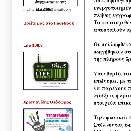
-147- σφραγισ
ενεργοποιημέν
mail: aridaia365@gmail.com
πλήθος εγγράφ
Τα κατασχεθέν
Βρείτε μας στο Facebook
αποσταλούν α
Οι συλληφθέντ
Life 106.3
οδηγήθηκαν στ
της πλήρους δ
Υπενθυμίζεται
επώνυμα, με τ
να παρέχουν π
πράξεις ή δρα
στοιχεία επικ
Χριστιανίδης Θεόδωρος
Τηλεφωνικά: 1
Στέλνοντας e-m