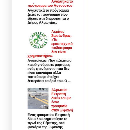
Αναλυτικά το
πρόγραμμα του Αυγούστου
Αναλυτικά το πρόγραμμα
Δείτε το πρόγραμμα που
έδωσε στη δημοσιότητα ο
Δήμος Αλμωπίας:
Ακρίτας
Σωσάνδρας:
«Το
ερασιτεχνικό
ποδόσφαιρο
δεν είναι
χρηματιστήριο»
Ανακοίνωση Τον τελευταίο
καιρό γινόμαστε μάρτυρες
ενός φαινόμενου που δεν
είναι καινούριο αλλά
πιστεύουμε ότι έχει
ξεπεράσει τα όριά του. Ο ...
Αλμωπία:
Εκτροπή
δικύκλου με
έναν
τραυματία
στην Ξιφιανή
Ενας τραυματίας Εκτροπή
δίκυκλου σημειώθηκε το
πρωί της Πέμπτης, στα
φανάρια της Ξιφιανής.