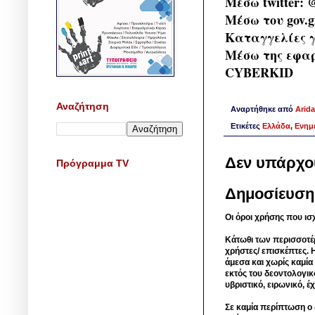
Μέσω twitter:
Μέσω του gov.
Καταγγελίες 
Μέσω της εφαρμ
CYBERΚΙD
Αναζήτηση
Αναρτήθηκε από
Arida
Ετικέτες
Ελλάδα
,
Ενημ
Δεν υπάρχο
Πρόγραμμα TV
Δημοσίευση
Οι όροι χρήσης που ισ
Κάτωθι των περισσοτέ
χρήστες/ επισκέπτες. 
άμεσα και χωρίς καμία
εκτός του δεοντολογικ
υβριστικό, ειρωνικό, 
Σε καμία περίπτωση ο δ