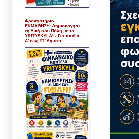
Φροντιστήριο
ΕΚΜΑΘΗΣΗ: Δημιούργησε
τη Δική σου Πόλη με το
YRITYSKYLÄ! - Για παιδιά
Α' εως ΣΤ' Δημοτι