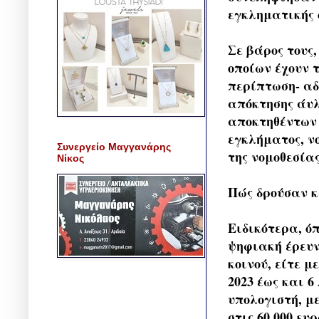
εγκληματικής 
Σε βάρος τους
οποίων έχουν 
περίπτωση- αδ
απόκτησης άυλ
αποκτηθέντων 
εγκλήματος, ν
Συνεργείο Μαγγανάρης
της νομοθεσία
Νίκος
Πώς δρούσαν κ
Ειδικότερα, ό
ψηφιακή έρευν
κοινού, είτε 
2023 έως και 6
υπολογιστή, μ
στις 60.000 ευρ