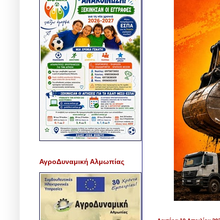
ΑγροΔυναμική Αλμωπίας