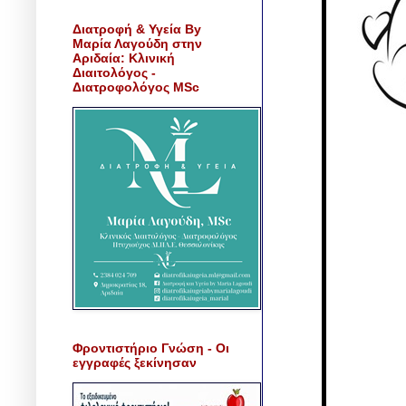
Διατροφή & Υγεία By
Μαρία Λαγούδη στην
Αριδαία: Κλινική
Διαιτολόγος -
Διατροφολόγος MSc
Φροντιστήριο Γνώση - Οι
εγγραφές ξεκίνησαν