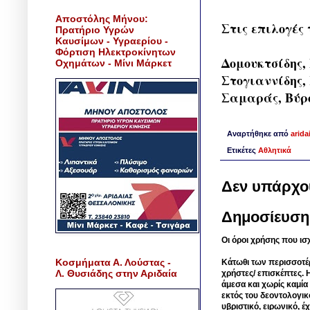
Αποστόλης Μήνου:
Στις επιλογές
Πρατήριο Υγρών
Καυσίμων - Υγραερίου -
Φόρτιση Ηλεκτροκίνητων
Δομουκτσίδης,
Οχημάτων - Μίνι Μάρκετ
Στογιαννίδης,
Σαμαράς, Βύρο
Αναρτήθηκε από
arida
Ετικέτες
Αθλητικά
Δεν υπάρχο
Δημοσίευση
Οι όροι χρήσης που ισ
Κοσμήματα Α. Λούστας -
Κάτωθι των περισσοτέ
Λ. Θυσιάδης στην Αριδαία
χρήστες/ επισκέπτες. 
άμεσα και χωρίς καμία
εκτός του δεοντολογικ
υβριστικό, ειρωνικό, 