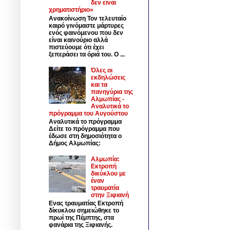
δεν είναι
χρηματιστήριο»
Ανακοίνωση Τον τελευταίο
καιρό γινόμαστε μάρτυρες
ενός φαινόμενου που δεν
είναι καινούριο αλλά
πιστεύουμε ότι έχει
ξεπεράσει τα όριά του. Ο ...
Όλες οι
εκδηλώσεις
και τα
πανηγύρια της
Αλμωπίας -
Αναλυτικά το
πρόγραμμα του Αυγούστου
Αναλυτικά το πρόγραμμα
Δείτε το πρόγραμμα που
έδωσε στη δημοσιότητα ο
Δήμος Αλμωπίας:
Αλμωπία:
Εκτροπή
δικύκλου με
έναν
τραυματία
στην Ξιφιανή
Ενας τραυματίας Εκτροπή
δίκυκλου σημειώθηκε το
πρωί της Πέμπτης, στα
φανάρια της Ξιφιανής.