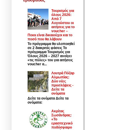
Τουρισμός για
όλους 2026:
Από 7
Αυγούστου οι
αιτήσεις για το
voucher –
Ποιοι είναι δικαιούχοι και το
ποσό που θα λάβουν
Το πρόγραμμα θα υλοποιηθεί
σε 2 διακριτές φάσεις Το
πρόγραμμα Τουρισμός για
Όλους 2026 – 2027 ανοίγει
«τις πύλες» του για αιτήσεις
voucher α...
Λουτρά Πόζαρ
Αλμωπίας:
Δύο νέες
προσλήψεις -
Δείτε τα
ονόματα
Δείτε τα ονόματα Δείτε τα
ονόματα:
Ακρίτας
Σωσάνδρας:
«Το
ερασιτεχνικό
ποδόσφαιρο