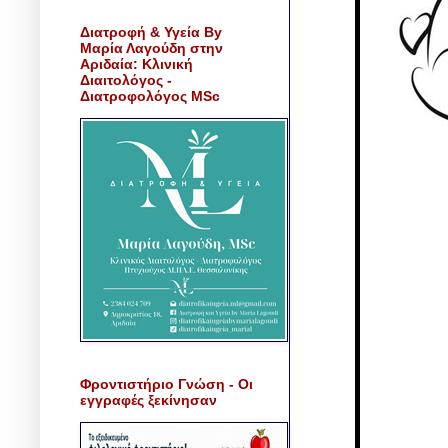
Διατροφή & Υγεία By
Μαρία Λαγούδη στην
Αριδαία: Κλινική
Διαιτολόγος -
Διατροφολόγος MSc
Φροντιστήριο Γνώση - Οι
εγγραφές ξεκίνησαν