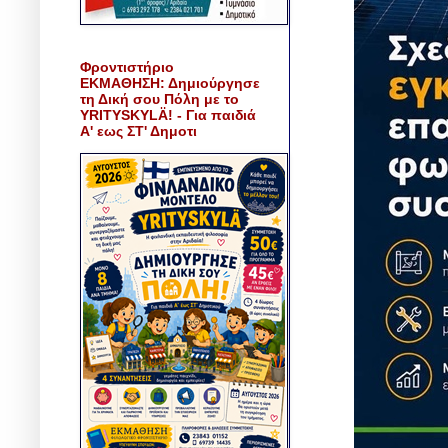
Φροντιστήριο
ΕΚΜΑΘΗΣΗ: Δημιούργησε
τη Δική σου Πόλη με το
YRITYSKYLÄ! - Για παιδιά
Α' εως ΣΤ' Δημοτι