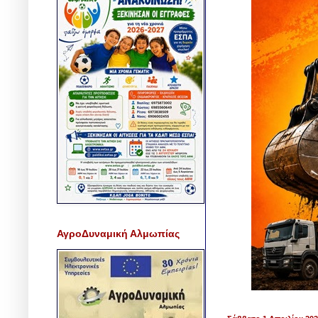
ΑγροΔυναμική Αλμωπίας