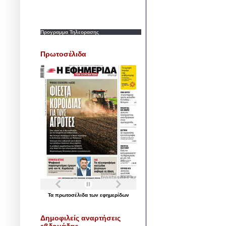
Προγραμμα Τηλεορασης
Πρωτοσέλιδα
Τα
πρωτοσέλιδα
των
εφημερίδων
Δημοφιλείς αναρτήσεις
εβδομάδας