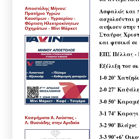
Αποστόλης Μήνου:
Ασφαλώς και π
Πρατήριο Υγρών
ασχολούνται μ
Καυσίμων - Υγραερίου -
Φόρτιση Ηλεκτροκίνητων
ανήκουν στην 
Οχημάτων - Μίνι Μάρκετ
Σταύρος Χριστ
και φυσικά σε
ΕΠΣ Πέλλας - 
Εξέλιξη του σκ
1-0 20’ Χατζη
2-0 27’ Καψάλ
3-0 50’ Καραμ
3-1 74’ Καραγ
Κοσμήματα Α. Λούστας -
Λ. Θυσιάδης στην Αριδαία
3-2 90’ Βλάχος
3-3 90’+6’ Οικ