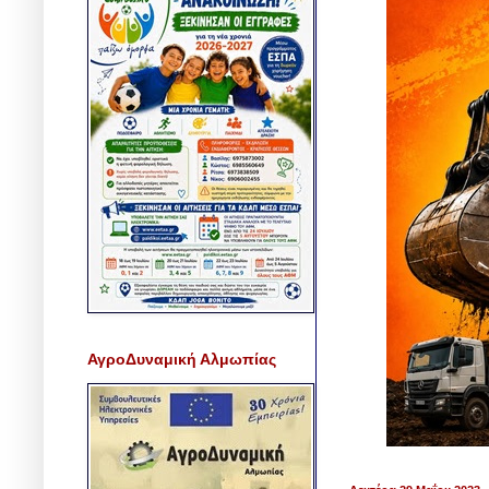
ΑγροΔυναμική Αλμωπίας