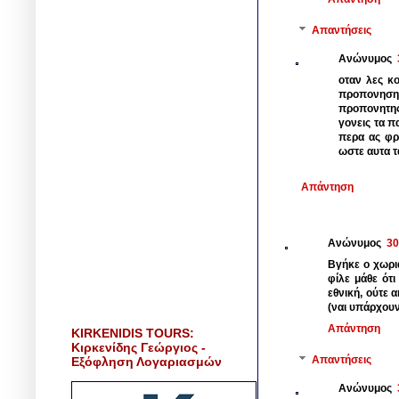
Απαντήσεις
Ανώνυμος
οταν λες κ
προπονηση δ
προπονητης
γονεις τα π
περα ας φρ
ωστε αυτα τ
Απάντηση
Ανώνυμος
30
Βγήκε ο χωριά
φίλε μάθε ότ
εθνική, ούτε 
(ναι υπάρχουν
Απάντηση
KIRKENIDIS TOURS:
Κιρκενίδης Γεώργιος -
Απαντήσεις
Εξόφληση Λογαριασμών
Ανώνυμος