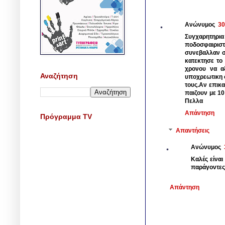
Ανώνυμος
30
Συγχαρητηρια
ποδοσφαιρισ
συνεβαλλαν σε
κατεκτησε το
χρονου να αξ
Αναζήτηση
υποχρεωτικη 
τους.Αν επικα
παιζουν με 10
Πελλα
Απάντηση
Πρόγραμμα TV
Απαντήσεις
Ανώνυμος
Καλές είναι
παράγοντες
Απάντηση