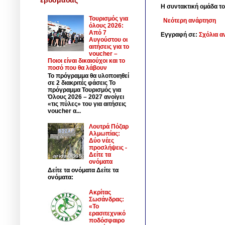
Η συντακτική ομάδα το
Τουρισμός για
Νεότερη ανάρτηση
όλους 2026:
Από 7
Εγγραφή σε:
Σχόλια α
Αυγούστου οι
αιτήσεις για το
voucher –
Ποιοι είναι δικαιούχοι και το
ποσό που θα λάβουν
Το πρόγραμμα θα υλοποιηθεί
σε 2 διακριτές φάσεις Το
πρόγραμμα Τουρισμός για
Όλους 2026 – 2027 ανοίγει
«τις πύλες» του για αιτήσεις
voucher α...
Λουτρά Πόζαρ
Αλμωπίας:
Δύο νέες
προσλήψεις -
Δείτε τα
ονόματα
Δείτε τα ονόματα Δείτε τα
ονόματα:
Ακρίτας
Σωσάνδρας:
«Το
ερασιτεχνικό
ποδόσφαιρο