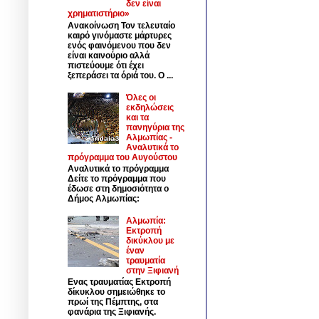
δεν είναι
χρηματιστήριο»
Ανακοίνωση Τον τελευταίο
καιρό γινόμαστε μάρτυρες
ενός φαινόμενου που δεν
είναι καινούριο αλλά
πιστεύουμε ότι έχει
ξεπεράσει τα όριά του. Ο ...
Όλες οι
εκδηλώσεις
και τα
πανηγύρια της
Αλμωπίας -
Αναλυτικά το
πρόγραμμα του Αυγούστου
Αναλυτικά το πρόγραμμα
Δείτε το πρόγραμμα που
έδωσε στη δημοσιότητα ο
Δήμος Αλμωπίας:
Αλμωπία:
Εκτροπή
δικύκλου με
έναν
τραυματία
στην Ξιφιανή
Ενας τραυματίας Εκτροπή
δίκυκλου σημειώθηκε το
πρωί της Πέμπτης, στα
φανάρια της Ξιφιανής.