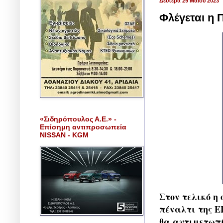
Δευτέρα 29 Μαΐου 2023
Φλέγεται η 
«Σιδηρόπουλος Α.Ε.» -
Επίσημη αντιπροσωπεία
NISSAN - KGM
Στον τελικό η
πέναλτι της Ε
θα αντιμετωπί