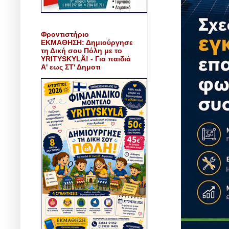
Φροντιστήριο
ΕΚΜΑΘΗΣΗ: Δημιούργησε
τη Δική σου Πόλη με το
YRITYSKYLÄ! - Για παιδιά
Α' εως ΣΤ' Δημοτι