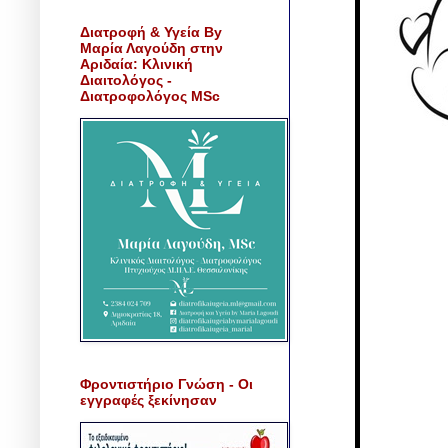
Διατροφή & Υγεία By
Μαρία Λαγούδη στην
Αριδαία: Κλινική
Διαιτολόγος -
Διατροφολόγος MSc
Φροντιστήριο Γνώση - Οι
εγγραφές ξεκίνησαν