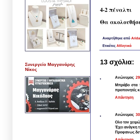
4-2 πέναλτι
Θα ακολουθήσε
Αναρτήθηκε από
Arida
Ετικέτες
Αθλητικά
13 σχόλια:
Συνεργείο Μαγγανάρης
Νίκος
Ανώνυμος
29
Μπράβο στα πα
προπονητές κα
Απάντηση
Ανώνυμος
30
Ολο τον χειμώ
Έχει ανάγκη τ
Προφανως δεν
Απάντηση