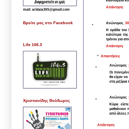
καινούργια κο
Απάντηση
mail: aridaia365@gmail.com
Βρείτε μας στο Facebook
Ανώνυμος
30
Η ομάδα του Η
καλύτερα της
τρένου για απ
Life 106.3
Απάντηση
Απαντήσεις
Ανώνυμος
Οι πονεμένο
θα είχαν να
στη μιζέρια τ
Ανώνυμος
Χριστιανίδης Θεόδωρος
Κύριε είστ
μαθαίνουν 
από άλλες π
Απάντηση