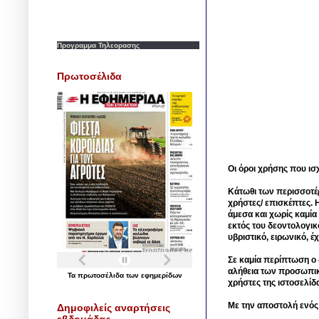
Προγραμμα Τηλεορασης
Πρωτοσέλιδα
Οι όροι χρήσης που ισ
Κάτωθι των περισσοτέ
χρήστες/ επισκέπτες. 
άμεσα και χωρίς καμία
εκτός του δεοντολογικ
υβριστικό, ειρωνικό, 
Σε καμία περίπτωση ο δ
αλήθεια των προσωπικ
Τα
πρωτοσέλιδα
των
εφημερίδων
χρήστες της ιστοσελίδ
Με την αποστολή ενός
Δημοφιλείς αναρτήσεις
εβδομάδας