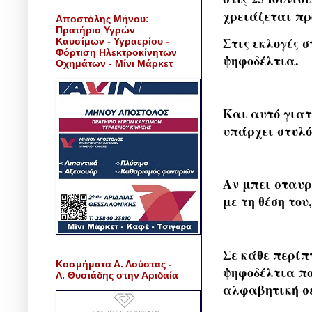
χρειάζεται πρ
Αποστόλης Μήνου:
Πρατήριο Υγρών
Στις εκλογές σ
Καυσίμων - Υγραερίου -
Φόρτιση Ηλεκτροκίνητων
ψηφοδέλτια.
Οχημάτων - Μίνι Μάρκετ
Και αυτό γιατ
υπάρχει στυλό
Αν μπει σταυρ
με τη θέση του
Σε κάθε περίπ
Κοσμήματα Α. Λούστας -
ψηφοδέλτια πο
Λ. Θυσιάδης στην Αριδαία
αλφαβητική σ