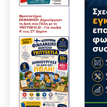
Φροντιστήριο
ΕΚΜΑΘΗΣΗ: Δημιούργησε
τη Δική σου Πόλη με το
YRITYSKYLÄ! - Για παιδιά
Α' εως ΣΤ' Δημοτι