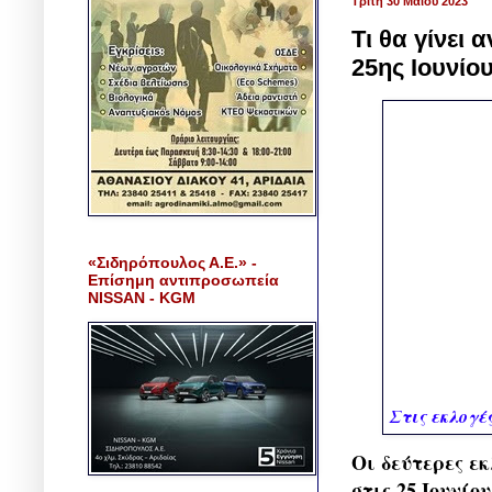
Τρίτη 30 Μαΐου 2023
Τι θα γίνει
25ης Ιουνίο
«Σιδηρόπουλος Α.Ε.» -
Επίσημη αντιπροσωπεία
NISSAN - KGM
Στις εκλογέ
Οι δεύτερες εκ
στις 25 Ιουνί