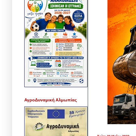
ΑγροΔυναμική Αλμωπίας