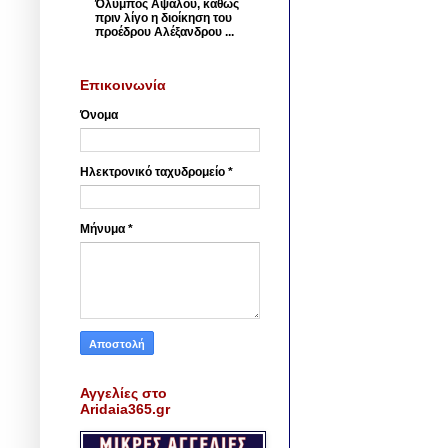
Όλυμπος Αψάλου, καθώς
πριν λίγο η διοίκηση του
προέδρου Αλέξανδρου ...
Επικοινωνία
Όνομα
Ηλεκτρονικό ταχυδρομείο
*
Μήνυμα
*
Αγγελίες στο
Aridaia365.gr