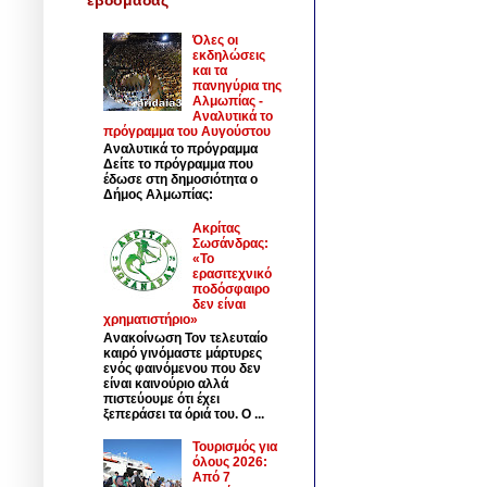
Όλες οι
εκδηλώσεις
και τα
πανηγύρια της
Αλμωπίας -
Αναλυτικά το
πρόγραμμα του Αυγούστου
Αναλυτικά το πρόγραμμα
Δείτε το πρόγραμμα που
έδωσε στη δημοσιότητα ο
Δήμος Αλμωπίας:
Ακρίτας
Σωσάνδρας:
«Το
ερασιτεχνικό
ποδόσφαιρο
δεν είναι
χρηματιστήριο»
Ανακοίνωση Τον τελευταίο
καιρό γινόμαστε μάρτυρες
ενός φαινόμενου που δεν
είναι καινούριο αλλά
πιστεύουμε ότι έχει
ξεπεράσει τα όριά του. Ο ...
Τουρισμός για
όλους 2026:
Από 7