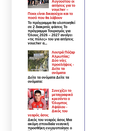
Αυγούστου οι
αιτήσεις για το
voucher –
Ποιοι είναι δικαιούχοι και το
ποσό που θα λάβουν
Το πρόγραμμα θα υλοποιηθεί
σε 2 διακριτές φάσεις Το
πρόγραμμα Τουρισμός για
Όλους 2026 – 2027 ανοίγει
«τις πύλες» του για αιτήσεις
voucher α...
Λουτρά Πόζαρ
Αλμωπίας:
Δύο νέες
προσλήψεις -
Δείτε τα
ονόματα
Δείτε τα ονόματα Δείτε τα
ονόματα:
Συνεχίζει το
μεταγραφικό
κρεσέντο ο
Όλυμπος
Αψάλου -
Δικός του
νεαρός άσος
Δικός του νεαρός άσος Μια
ακόμη σπουδαία νεανική
προσθήκη ενεργοποίησε ο