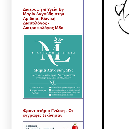
Διατροφή & Υγεία By
Μαρία Λαγούδη στην
Αριδαία: Κλινική
Διαιτολόγος -
Διατροφολόγος MSc
Φροντιστήριο Γνώση - Οι
εγγραφές ξεκίνησαν