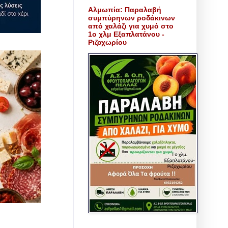
Αλμωπία: Παραλαβή
συμπύρηνων ροδάκινων
από χαλάζι για χυμό στο
1ο χλμ Εξαπλατάνου -
Ριζοχωρίου