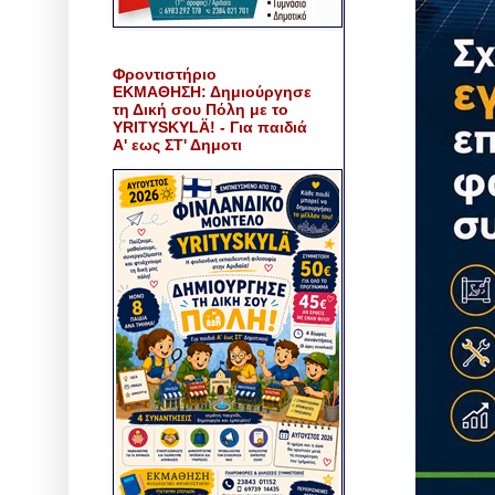
Φροντιστήριο
ΕΚΜΑΘΗΣΗ: Δημιούργησε
τη Δική σου Πόλη με το
YRITYSKYLÄ! - Για παιδιά
Α' εως ΣΤ' Δημοτι