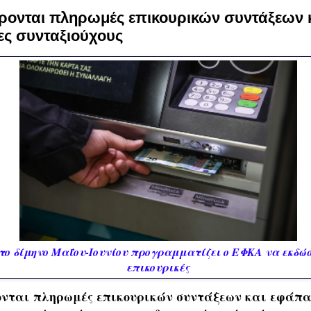
ρονται πληρωμές επικουρικών συντάξεων 
δες συνταξιούχους
ο δίμηνο Μαΐου-Ιουνίου προγραμματίζει ο ΕΦΚΑ να εκδώσε
επικουρικές
νται πληρωμές επικουρικών συντάξεων και εφάπαξ