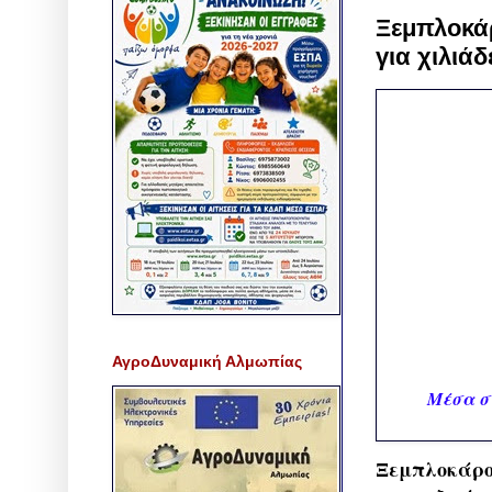
Ξεμπλοκά
για χιλιά
ΑγροΔυναμική Αλμωπίας
Μέσα στ
Ξεμπλοκάρο