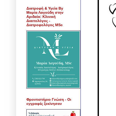
Διατροφή & Υγεία By
Μαρία Λαγούδη στην
Αριδαία: Κλινική
Διαιτολόγος -
Διατροφολόγος MSc
Φροντιστήριο Γνώση - Οι
εγγραφές ξεκίνησαν