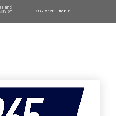
ess and
ity of
LEARN MORE
GOT IT