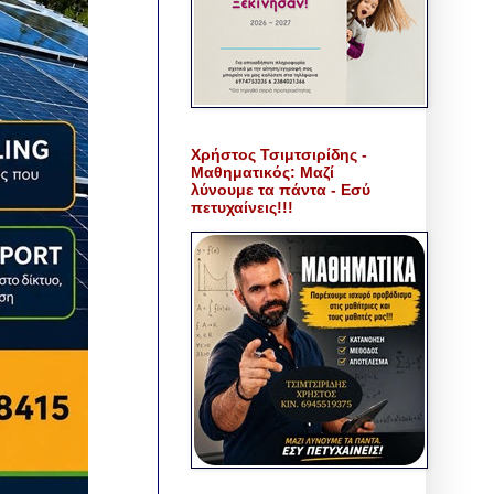
Χρήστος Τσιμτσιρίδης -
Μαθηματικός: Μαζί
λύνουμε τα πάντα - Εσύ
πετυχαίνεις!!!