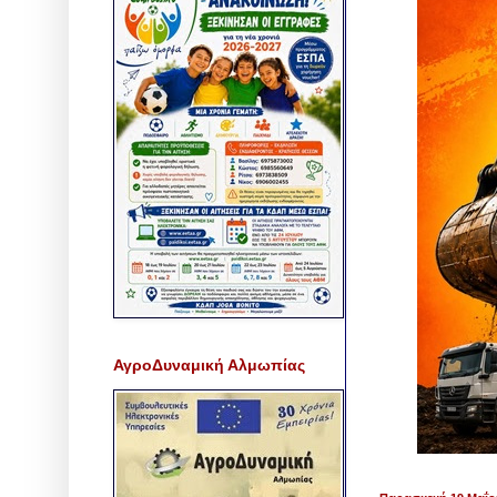
ΑγροΔυναμική Αλμωπίας