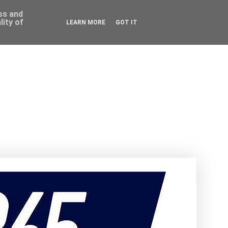
ess and
ity of
LEARN MORE
GOT IT