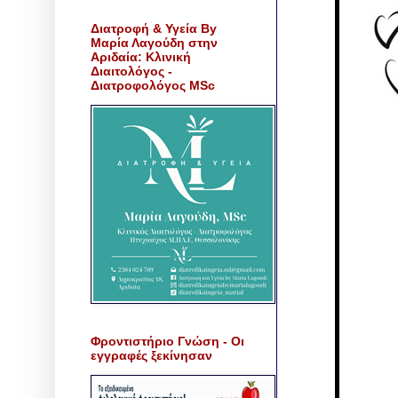
Διατροφή & Υγεία By
Μαρία Λαγούδη στην
Αριδαία: Κλινική
Διαιτολόγος -
Διατροφολόγος MSc
Φροντιστήριο Γνώση - Οι
εγγραφές ξεκίνησαν