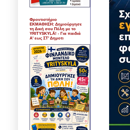
Φροντιστήριο
ΕΚΜΑΘΗΣΗ: Δημιούργησε
τη Δική σου Πόλη με το
YRITYSKYLÄ! - Για παιδιά
Α' εως ΣΤ' Δημοτι