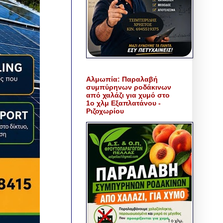
Αλμωπία: Παραλαβή
συμπύρηνων ροδάκινων
από χαλάζι για χυμό στο
1ο χλμ Εξαπλατάνου -
Ριζοχωρίου