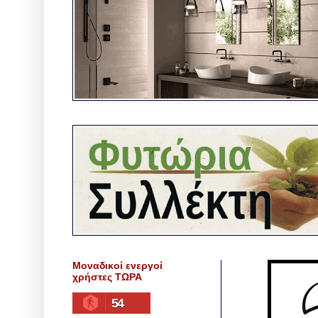
Μοναδικοί ενεργοί
χρήστες ΤΩΡΑ
54