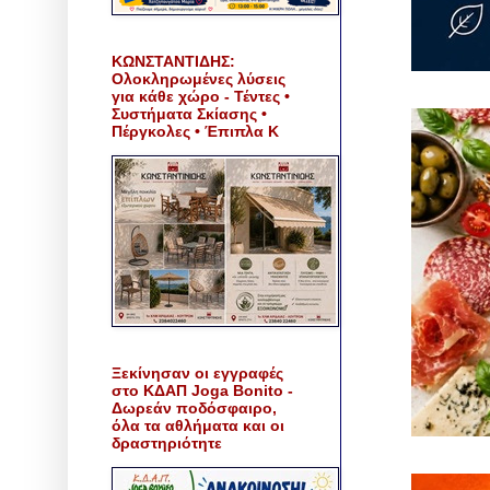
ΚΩΝΣΤΑΝΤΙΔΗΣ:
Ολοκληρωμένες λύσεις
για κάθε χώρο - Τέντες •
Συστήματα Σκίασης •
Πέργκολες • Έπιπλα Κ
Ξεκίνησαν οι εγγραφές
στο ΚΔΑΠ Joga Bonito -
Δωρεάν ποδόσφαιρο,
όλα τα αθλήματα και οι
δραστηριότητε