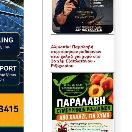
Αλμωπία: Παραλαβή
συμπύρηνων ροδάκινων
από χαλάζι για χυμό στο
1ο χλμ Εξαπλατάνου -
Ριζοχωρίου