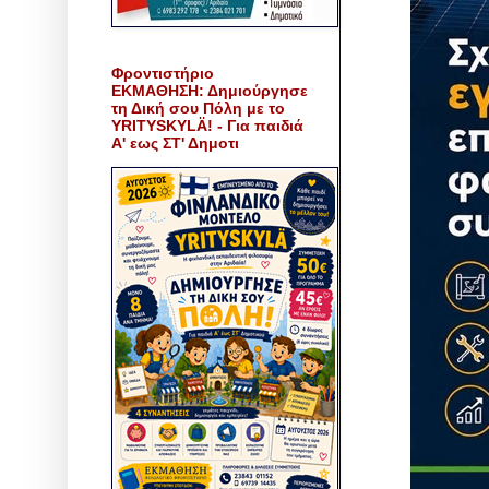
Φροντιστήριο
ΕΚΜΑΘΗΣΗ: Δημιούργησε
τη Δική σου Πόλη με το
YRITYSKYLÄ! - Για παιδιά
Α' εως ΣΤ' Δημοτι