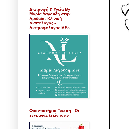
Διατροφή & Υγεία By
Μαρία Λαγούδη στην
Αριδαία: Κλινική
Διαιτολόγος -
Διατροφολόγος MSc
Φροντιστήριο Γνώση - Οι
εγγραφές ξεκίνησαν