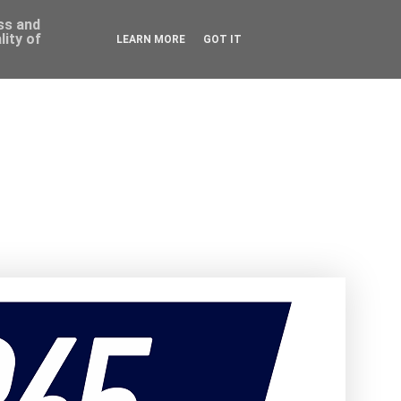
ess and
ity of
LEARN MORE
GOT IT