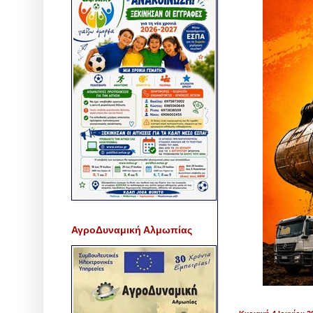
ΑγροΔυναμική Αλμωπίας