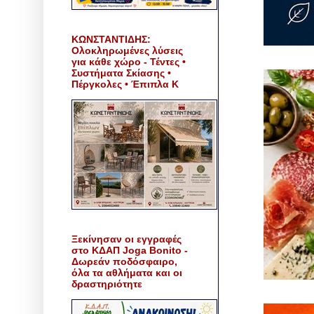
ΚΩΝΣΤΑΝΤΙΔΗΣ:
Ολοκληρωμένες λύσεις
για κάθε χώρο - Τέντες •
Συστήματα Σκίασης •
Πέργκολες • Έπιπλα Κ
Ξεκίνησαν οι εγγραφές
στο ΚΔΑΠ Joga Bonito -
Δωρεάν ποδόσφαιρο,
όλα τα αθλήματα και οι
δραστηριότητε