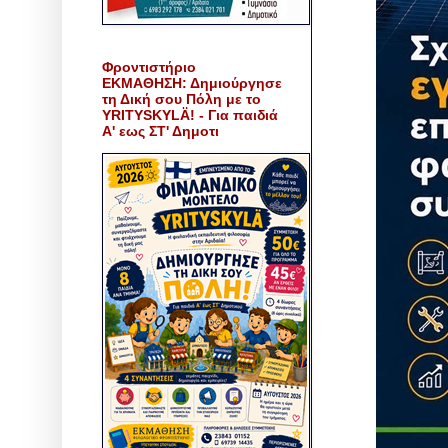
Φροντιστήριο
ΕΚΜΑΘΗΣΗ: Δημιούργησε
τη Δική σου Πόλη με το
YRITYSKYLÄ! - Για παιδιά
Α' εως ΣΤ' Δημοτι