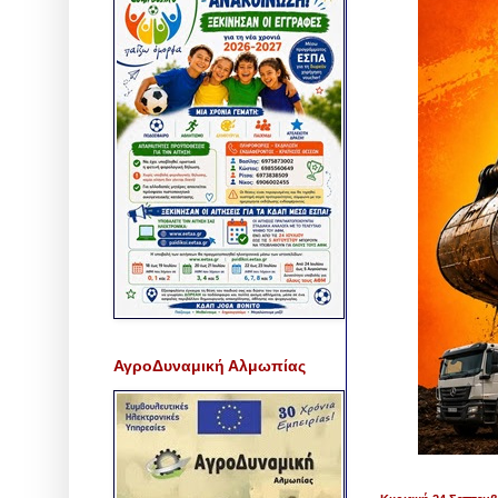
ΑγροΔυναμική Αλμωπίας