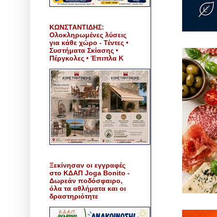
ΚΩΝΣΤΑΝΤΙΔΗΣ:
Ολοκληρωμένες λύσεις
για κάθε χώρο - Τέντες •
Συστήματα Σκίασης •
Πέργκολες • Έπιπλα Κ
Ξεκίνησαν οι εγγραφές
στο ΚΔΑΠ Joga Bonito -
Δωρεάν ποδόσφαιρο,
όλα τα αθλήματα και οι
δραστηριότητε