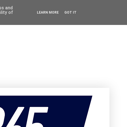
ess and
ity of
LEARN MORE
GOT IT