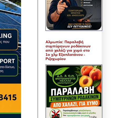
Αλμωπία: Παραλαβή
συμπύρηνων ροδάκινων
από χαλάζι για χυμό στο
1ο χλμ Εξαπλατάνου -
Ριζοχωρίου