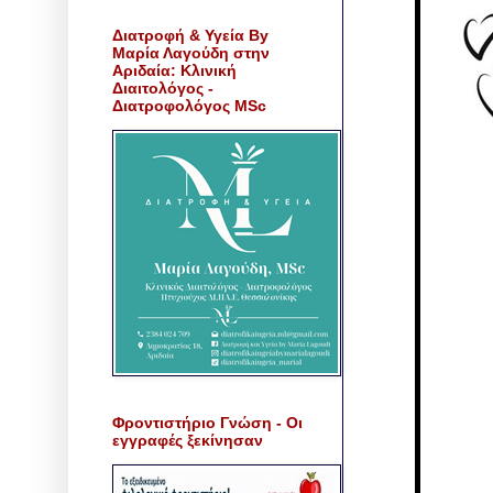
Διατροφή & Υγεία By
Μαρία Λαγούδη στην
Αριδαία: Κλινική
Διαιτολόγος -
Διατροφολόγος MSc
Φροντιστήριο Γνώση - Οι
εγγραφές ξεκίνησαν