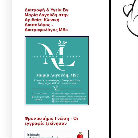
Διατροφή & Υγεία By
Μαρία Λαγούδη στην
Αριδαία: Κλινική
Διαιτολόγος -
Διατροφολόγος MSc
Φροντιστήριο Γνώση - Οι
εγγραφές ξεκίνησαν