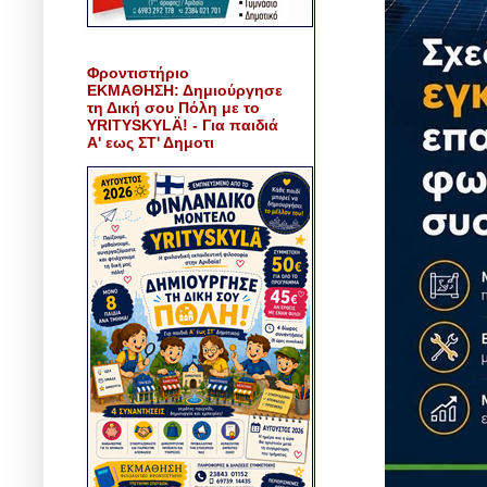
Φροντιστήριο
ΕΚΜΑΘΗΣΗ: Δημιούργησε
τη Δική σου Πόλη με το
YRITYSKYLÄ! - Για παιδιά
Α' εως ΣΤ' Δημοτι