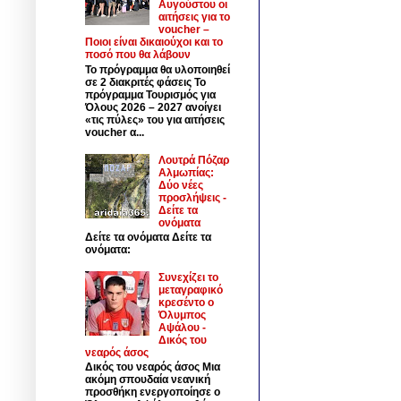
Αυγούστου οι
αιτήσεις για το
voucher –
Ποιοι είναι δικαιούχοι και το
ποσό που θα λάβουν
Το πρόγραμμα θα υλοποιηθεί
σε 2 διακριτές φάσεις Το
πρόγραμμα Τουρισμός για
Όλους 2026 – 2027 ανοίγει
«τις πύλες» του για αιτήσεις
voucher α...
Λουτρά Πόζαρ
Αλμωπίας:
Δύο νέες
προσλήψεις -
Δείτε τα
ονόματα
Δείτε τα ονόματα Δείτε τα
ονόματα:
Συνεχίζει το
μεταγραφικό
κρεσέντο ο
Όλυμπος
Αψάλου -
Δικός του
νεαρός άσος
Δικός του νεαρός άσος Μια
ακόμη σπουδαία νεανική
προσθήκη ενεργοποίησε ο