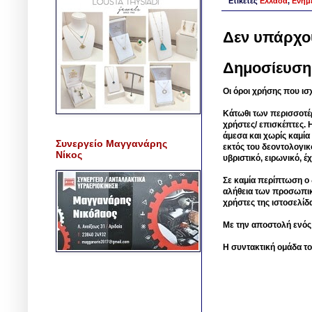
Ετικέτες
Ελλάδα
,
Ενημ
Δεν υπάρχο
Δημοσίευση
Οι όροι χρήσης που ισ
Κάτωθι των περισσοτέ
χρήστες/ επισκέπτες. 
άμεσα και χωρίς καμία
Συνεργείο Μαγγανάρης
εκτός του δεοντολογικ
Νίκος
υβριστικό, ειρωνικό, 
Σε καμία περίπτωση ο δ
αλήθεια των προσωπικ
χρήστες της ιστοσελίδ
Με την αποστολή ενός
Η συντακτική ομάδα το