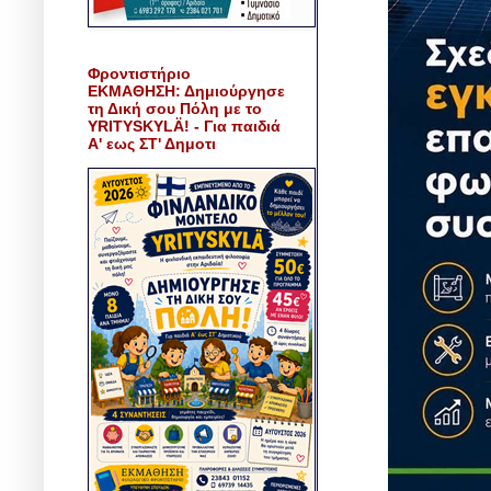
Φροντιστήριο
ΕΚΜΑΘΗΣΗ: Δημιούργησε
τη Δική σου Πόλη με το
YRITYSKYLÄ! - Για παιδιά
Α' εως ΣΤ' Δημοτι