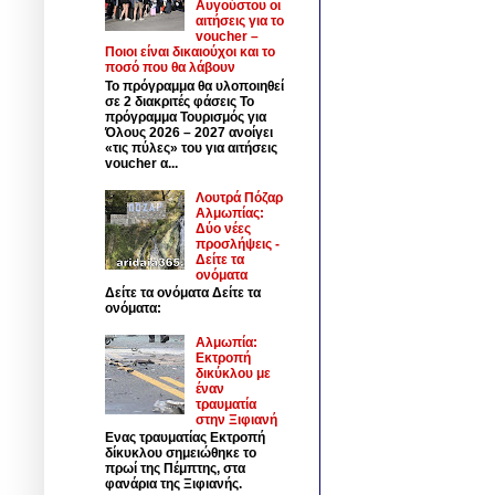
Αυγούστου οι
αιτήσεις για το
voucher –
Ποιοι είναι δικαιούχοι και το
ποσό που θα λάβουν
Το πρόγραμμα θα υλοποιηθεί
σε 2 διακριτές φάσεις Το
πρόγραμμα Τουρισμός για
Όλους 2026 – 2027 ανοίγει
«τις πύλες» του για αιτήσεις
voucher α...
Λουτρά Πόζαρ
Αλμωπίας:
Δύο νέες
προσλήψεις -
Δείτε τα
ονόματα
Δείτε τα ονόματα Δείτε τα
ονόματα:
Αλμωπία:
Εκτροπή
δικύκλου με
έναν
τραυματία
στην Ξιφιανή
Ενας τραυματίας Εκτροπή
δίκυκλου σημειώθηκε το
πρωί της Πέμπτης, στα
φανάρια της Ξιφιανής.