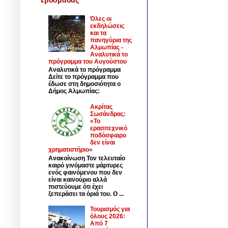
Όλες οι
εκδηλώσεις
και τα
πανηγύρια της
Αλμωπίας -
Αναλυτικά το
πρόγραμμα του Αυγούστου
Αναλυτικά το πρόγραμμα
Δείτε το πρόγραμμα που
έδωσε στη δημοσιότητα ο
Δήμος Αλμωπίας:
Ακρίτας
Σωσάνδρας:
«Το
ερασιτεχνικό
ποδόσφαιρο
δεν είναι
χρηματιστήριο»
Ανακοίνωση Τον τελευταίο
καιρό γινόμαστε μάρτυρες
ενός φαινόμενου που δεν
είναι καινούριο αλλά
πιστεύουμε ότι έχει
ξεπεράσει τα όριά του. Ο ...
Τουρισμός για
όλους 2026:
Από 7