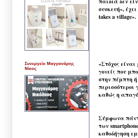
παιδιά δεν εί
συσκευή», έχει
takes a village».
«Στόχος είναι
Συνεργείο Μαγγανάρης
Νίκος
γονείς που μπ
στην πέμπτη ή 
περισσότεροι 
καθώς η απαγό
Σύμφωνα πάντα
των smartphon
καθοδήγηση εμ