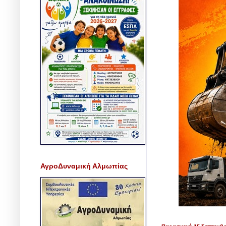
ΑγροΔυναμική Αλμωπίας