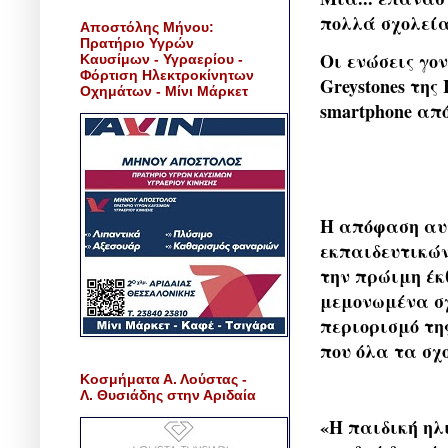
πολλά σχολεία
Αποστόλης Μήνου:
Πρατήριο Υγρών
Οι ενώσεις γο
Καυσίμων - Υγραερίου -
Φόρτιση Ηλεκτροκίνητων
Greystones τη
Οχημάτων - Μίνι Μάρκετ
smartphone απ
Η απόφαση αυτ
εκπαιδευτικών
την πρώιμη έκ
μεμονωμένα σχ
περιορισμό της
που όλα τα σχ
Κοσμήματα Α. Λούστας -
Λ. Θυσιάδης στην Αριδαία
«Η παιδική ηλ