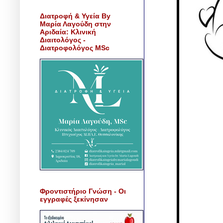
Διατροφή & Υγεία By
Μαρία Λαγούδη στην
Αριδαία: Κλινική
Διαιτολόγος -
Διατροφολόγος MSc
Φροντιστήριο Γνώση - Οι
εγγραφές ξεκίνησαν