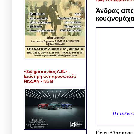
Τρίτη 3 Οκτωβρίου 2023
Άνδρας απει
κουζινομάχ
«Σιδηρόπουλος Α.Ε.» -
Επίσημη αντιπροσωπεία
NISSAN - KGM
Οι αστυν
Ένας 57χρονος