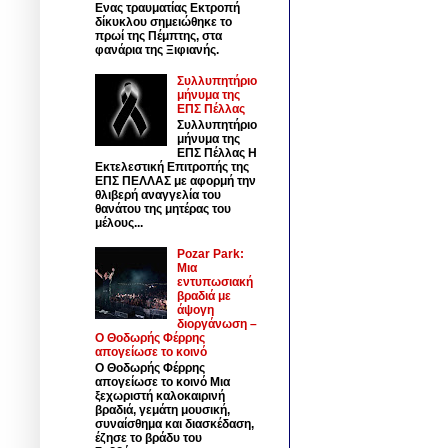
Ενας τραυματίας Εκτροπή
δίκυκλου σημειώθηκε το
πρωί της Πέμπτης, στα
φανάρια της Ξιφιανής.
Συλλυπητήριο
μήνυμα της
ΕΠΣ Πέλλας
Συλλυπητήριο
μήνυμα της
ΕΠΣ Πέλλας Η
Εκτελεστική Επιτροπής της
ΕΠΣ ΠΕΛΛΑΣ με αφορμή την
θλιβερή αναγγελία του
θανάτου της μητέρας του
μέλους...
Pozar Park:
Μια
εντυπωσιακή
βραδιά με
άψογη
διοργάνωση –
Ο Θοδωρής Φέρρης
απογείωσε το κοινό
Ο Θοδωρής Φέρρης
απογείωσε το κοινό Μια
ξεχωριστή καλοκαιρινή
βραδιά, γεμάτη μουσική,
συναίσθημα και διασκέδαση,
έζησε το βράδυ του