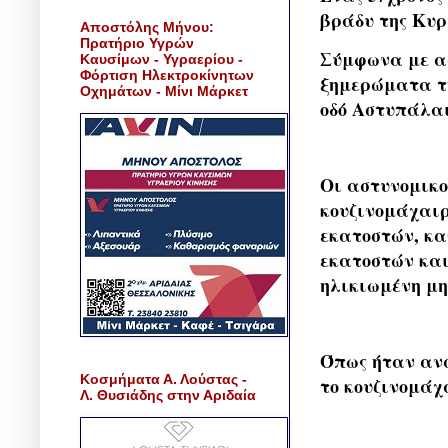
βράδυ της Κυρ
Αποστόλης Μήνου:
Πρατήριο Υγρών
Σύμφωνα με ασ
Καυσίμων - Υγραερίου -
Φόρτιση Ηλεκτροκίνητων
ξημερώματα τη
Οχημάτων - Μίνι Μάρκετ
οδό Αστυπάλαι
Οι αστυνομικο
κουζινομάχαιρ
εκατοστών, κα
εκατοστών και
ηλικιωμένη μη
Όπως ήταν ανα
Κοσμήματα Α. Λούστας -
το κουζινομάχ
Λ. Θυσιάδης στην Αριδαία