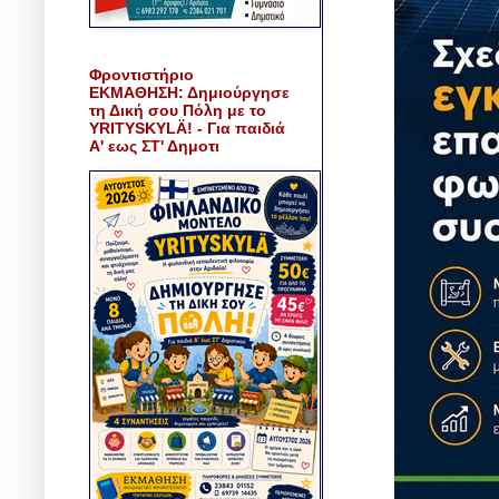
Φροντιστήριο
ΕΚΜΑΘΗΣΗ: Δημιούργησε
τη Δική σου Πόλη με το
YRITYSKYLÄ! - Για παιδιά
Α' εως ΣΤ' Δημοτι