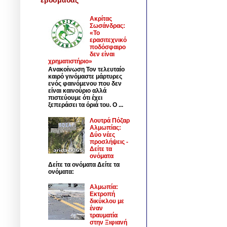
Ακρίτας
Σωσάνδρας:
«Το
ερασιτεχνικό
ποδόσφαιρο
δεν είναι
χρηματιστήριο»
Ανακοίνωση Τον τελευταίο
καιρό γινόμαστε μάρτυρες
ενός φαινόμενου που δεν
είναι καινούριο αλλά
πιστεύουμε ότι έχει
ξεπεράσει τα όριά του. Ο ...
Λουτρά Πόζαρ
Αλμωπίας:
Δύο νέες
προσλήψεις -
Δείτε τα
ονόματα
Δείτε τα ονόματα Δείτε τα
ονόματα:
Αλμωπία:
Εκτροπή
δικύκλου με
έναν
τραυματία
στην Ξιφιανή