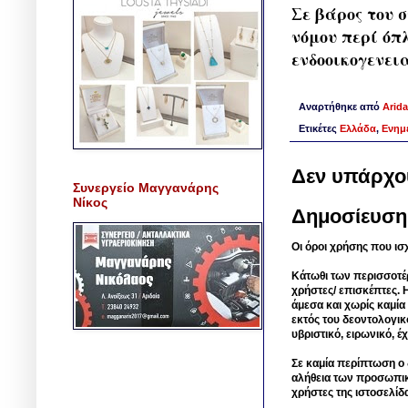
Σε βάρος του 
νόμου περί όπ
ενδοοικογενει
Αναρτήθηκε από
Arida
Ετικέτες
Ελλάδα
,
Ενημ
Δεν υπάρχο
Συνεργείο Μαγγανάρης
Νίκος
Δημοσίευση
Οι όροι χρήσης που ισ
Κάτωθι των περισσοτέ
χρήστες/ επισκέπτες. 
άμεσα και χωρίς καμία
εκτός του δεοντολογικ
υβριστικό, ειρωνικό, 
Σε καμία περίπτωση ο δ
αλήθεια των προσωπικ
χρήστες της ιστοσελίδ