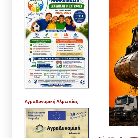
ΑγροΔυναμική Αλμωπίας