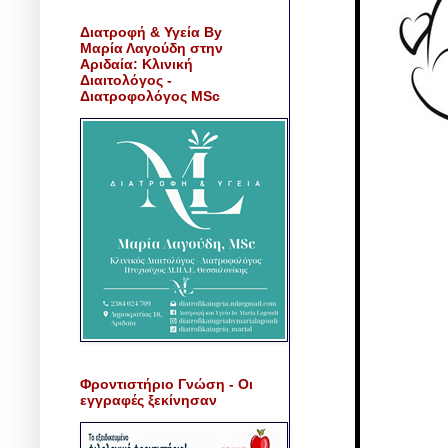
Διατροφή & Υγεία By
Μαρία Λαγούδη στην
Αριδαία: Κλινική
Διαιτολόγος -
Διατροφολόγος MSc
Φροντιστήριο Γνώση - Οι
εγγραφές ξεκίνησαν