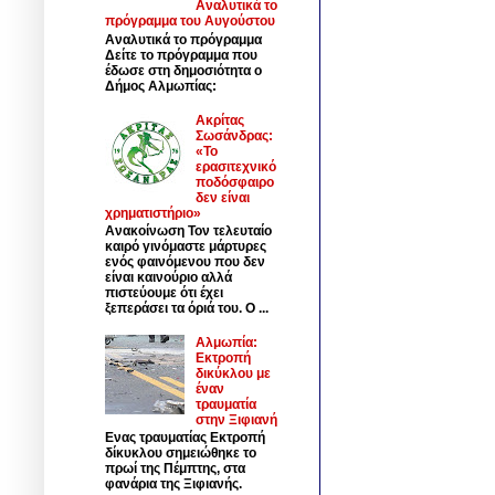
Αναλυτικά το
πρόγραμμα του Αυγούστου
Αναλυτικά το πρόγραμμα
Δείτε το πρόγραμμα που
έδωσε στη δημοσιότητα ο
Δήμος Αλμωπίας:
Ακρίτας
Σωσάνδρας:
«Το
ερασιτεχνικό
ποδόσφαιρο
δεν είναι
χρηματιστήριο»
Ανακοίνωση Τον τελευταίο
καιρό γινόμαστε μάρτυρες
ενός φαινόμενου που δεν
είναι καινούριο αλλά
πιστεύουμε ότι έχει
ξεπεράσει τα όριά του. Ο ...
Αλμωπία:
Εκτροπή
δικύκλου με
έναν
τραυματία
στην Ξιφιανή
Ενας τραυματίας Εκτροπή
δίκυκλου σημειώθηκε το
πρωί της Πέμπτης, στα
φανάρια της Ξιφιανής.