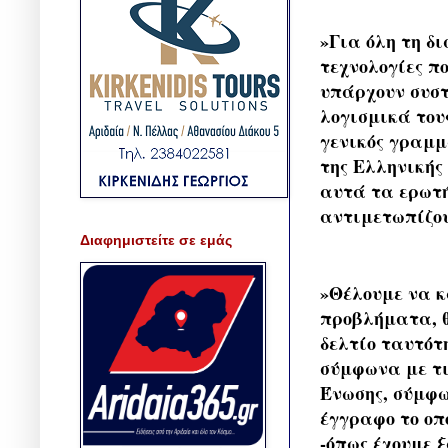
»Για όλη τη δ
τεχνολογίες π
υπάρχουν συσ
λογισμικά του
γενικός γραμμα
της Ελληνικής
αυτά τα ερωτή
αντιμετωπίζο
Διαφημιστείτε σε εμάς
»Θέλουμε να κ
προβλήματα, θ
δελτίο ταυτότ
σύμφωνα με τι
Ένωσης, σύμφω
έγγραφο το οπ
-όπως έχουμε ξ