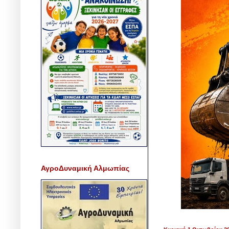
ΑγροΔυναμική Αλμωπίας