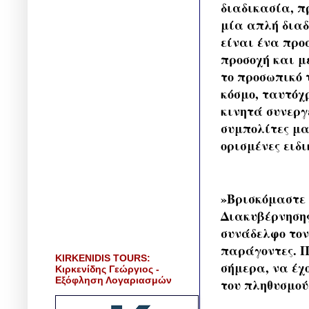
διαδικασία, π
μία απλή διαδ
είναι ένα προ
προσοχή και μ
το προσωπικό 
κόσμο, ταυτόχ
κινητά συνεργ
συμπολίτες μα
ορισμένες ειδι
»Βρισκόμαστε 
Διακυβέρνησης
συνάδελφο τον
παράγοντες. Π
KIRKENIDIS TOURS:
σήμερα, να έχ
Κιρκενίδης Γεώργιος -
Εξόφληση Λογαριασμών
του πληθυσμού