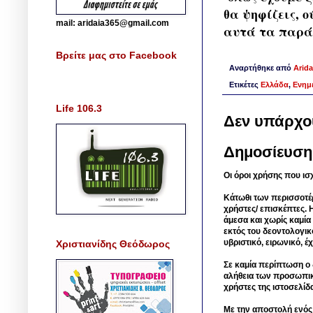
θα ψηφίζεις, ο
mail: aridaia365@gmail.com
αυτά τα παρά
Βρείτε μας στο Facebook
Αναρτήθηκε από
Arida
Ετικέτες
Ελλάδα
,
Ενημ
Life 106.3
Δεν υπάρχο
Δημοσίευση
Οι όροι χρήσης που ισ
Κάτωθι των περισσοτέ
χρήστες/ επισκέπτες. 
άμεσα και χωρίς καμία
εκτός του δεοντολογικ
υβριστικό, ειρωνικό, 
Χριστιανίδης Θεόδωρος
Σε καμία περίπτωση ο δ
αλήθεια των προσωπικ
χρήστες της ιστοσελίδ
Με την αποστολή ενός