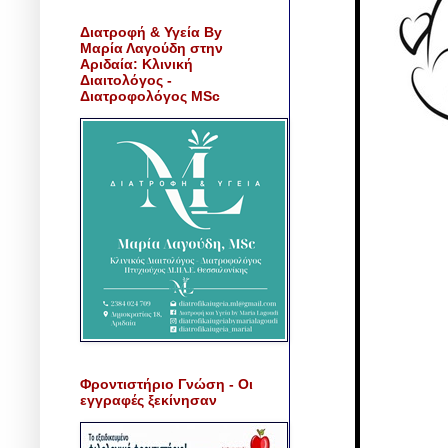
Διατροφή & Υγεία By
Μαρία Λαγούδη στην
Αριδαία: Κλινική
Διαιτολόγος -
Διατροφολόγος MSc
Φροντιστήριο Γνώση - Οι
εγγραφές ξεκίνησαν