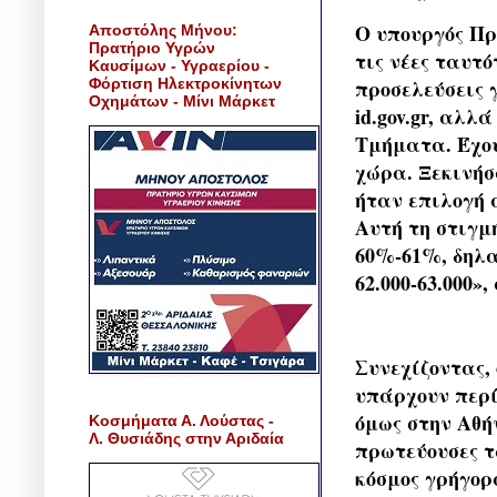
Ο υπουργός Πρ
Αποστόλης Μήνου:
Πρατήριο Υγρών
τις νέες ταυτό
Καυσίμων - Υγραερίου -
Φόρτιση Ηλεκτροκίνητων
προσελεύσεις 
Οχημάτων - Μίνι Μάρκετ
id.gov.gr, αλ
Τμήματα. Έχουμ
χώρα. Ξεκινήσ
ήταν επιλογή 
Αυτή τη στιγμ
60%-61%, δηλα
62.000-63.000»
Συνεχίζοντας, 
υπάρχουν περί
όμως στην Αθή
Κοσμήματα Α. Λούστας -
Λ. Θυσιάδης στην Αριδαία
πρωτεύουσες τ
κόσμος γρήγορ