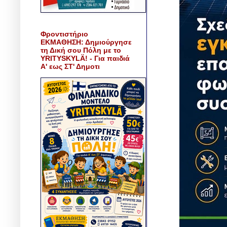
Φροντιστήριο
ΕΚΜΑΘΗΣΗ: Δημιούργησε
τη Δική σου Πόλη με το
YRITYSKYLÄ! - Για παιδιά
Α' εως ΣΤ' Δημοτι