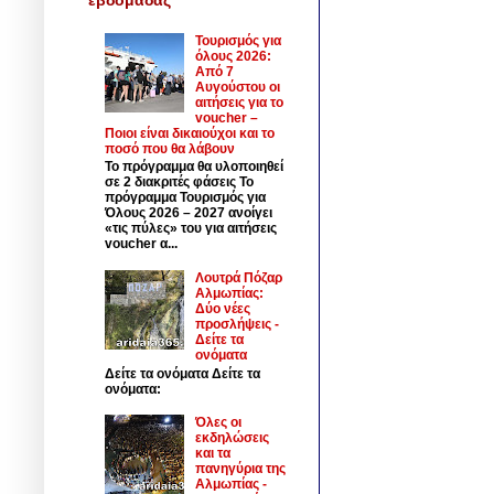
Τουρισμός για
όλους 2026:
Από 7
Αυγούστου οι
αιτήσεις για το
voucher –
Ποιοι είναι δικαιούχοι και το
ποσό που θα λάβουν
Το πρόγραμμα θα υλοποιηθεί
σε 2 διακριτές φάσεις Το
πρόγραμμα Τουρισμός για
Όλους 2026 – 2027 ανοίγει
«τις πύλες» του για αιτήσεις
voucher α...
Λουτρά Πόζαρ
Αλμωπίας:
Δύο νέες
προσλήψεις -
Δείτε τα
ονόματα
Δείτε τα ονόματα Δείτε τα
ονόματα:
Όλες οι
εκδηλώσεις
και τα
πανηγύρια της
Αλμωπίας -