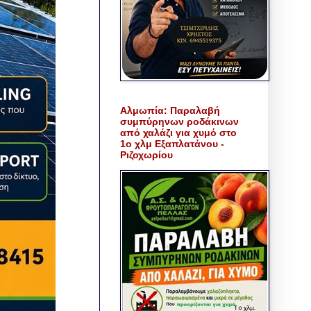
Αλμωπία: Παραλαβή
συμπύρηνων ροδάκινων
από χαλάζι για χυμό στο
1ο χλμ Εξαπλατάνου -
Ριζοχωρίου