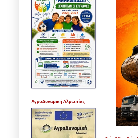
ΑγροΔυναμική Αλμωπίας