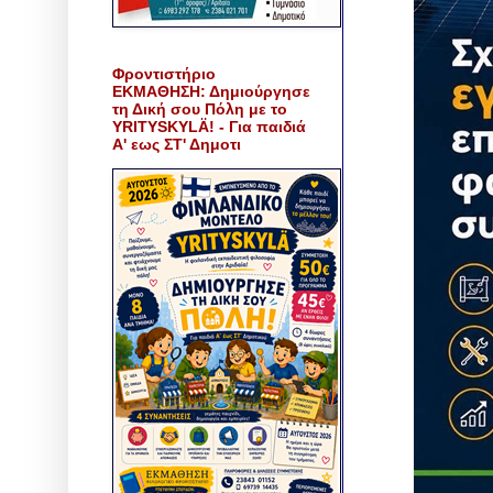
Φροντιστήριο
ΕΚΜΑΘΗΣΗ: Δημιούργησε
τη Δική σου Πόλη με το
YRITYSKYLÄ! - Για παιδιά
Α' εως ΣΤ' Δημοτι