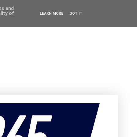
ess and
ity of
LEARN MORE
GOT IT