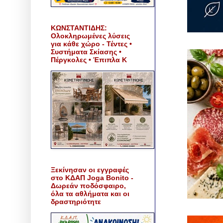
ΚΩΝΣΤΑΝΤΙΔΗΣ:
Ολοκληρωμένες λύσεις
για κάθε χώρο - Τέντες •
Συστήματα Σκίασης •
Πέργκολες • Έπιπλα Κ
Ξεκίνησαν οι εγγραφές
στο ΚΔΑΠ Joga Bonito -
Δωρεάν ποδόσφαιρο,
όλα τα αθλήματα και οι
δραστηριότητε