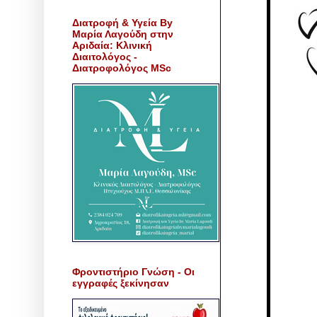
Διατροφή & Υγεία By
Μαρία Λαγούδη στην
Αριδαία: Κλινική
Διαιτολόγος -
Διατροφολόγος MSc
Φροντιστήριο Γνώση - Οι
εγγραφές ξεκίνησαν