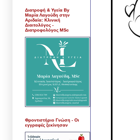
Διατροφή & Υγεία By
Μαρία Λαγούδη στην
Αριδαία: Κλινική
Διαιτολόγος -
Διατροφολόγος MSc
Φροντιστήριο Γνώση - Οι
εγγραφές ξεκίνησαν