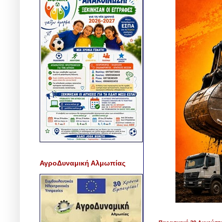
ΑγροΔυναμική Αλμωπίας