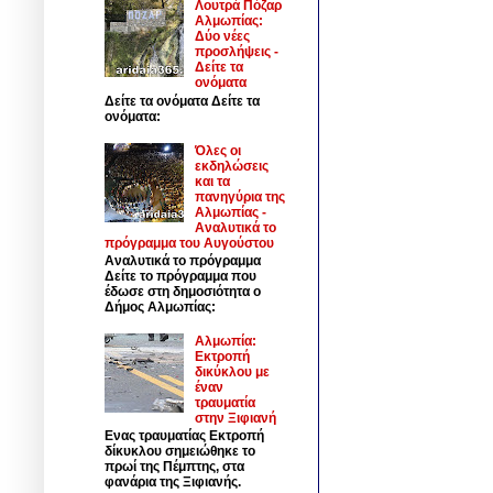
Λουτρά Πόζαρ
Αλμωπίας:
Δύο νέες
προσλήψεις -
Δείτε τα
ονόματα
Δείτε τα ονόματα Δείτε τα
ονόματα:
Όλες οι
εκδηλώσεις
και τα
πανηγύρια της
Αλμωπίας -
Αναλυτικά το
πρόγραμμα του Αυγούστου
Αναλυτικά το πρόγραμμα
Δείτε το πρόγραμμα που
έδωσε στη δημοσιότητα ο
Δήμος Αλμωπίας:
Αλμωπία:
Εκτροπή
δικύκλου με
έναν
τραυματία
στην Ξιφιανή
Ενας τραυματίας Εκτροπή
δίκυκλου σημειώθηκε το
πρωί της Πέμπτης, στα
φανάρια της Ξιφιανής.