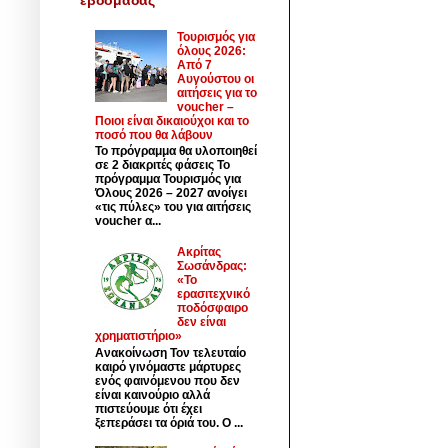
Τουρισμός για
όλους 2026:
Από 7
Αυγούστου οι
αιτήσεις για το
voucher –
Ποιοι είναι δικαιούχοι και το
ποσό που θα λάβουν
Το πρόγραμμα θα υλοποιηθεί
σε 2 διακριτές φάσεις Το
πρόγραμμα Τουρισμός για
Όλους 2026 – 2027 ανοίγει
«τις πύλες» του για αιτήσεις
voucher α...
Ακρίτας
Σωσάνδρας:
«Το
ερασιτεχνικό
ποδόσφαιρο
δεν είναι
χρηματιστήριο»
Ανακοίνωση Τον τελευταίο
καιρό γινόμαστε μάρτυρες
ενός φαινόμενου που δεν
είναι καινούριο αλλά
πιστεύουμε ότι έχει
ξεπεράσει τα όριά του. Ο ...