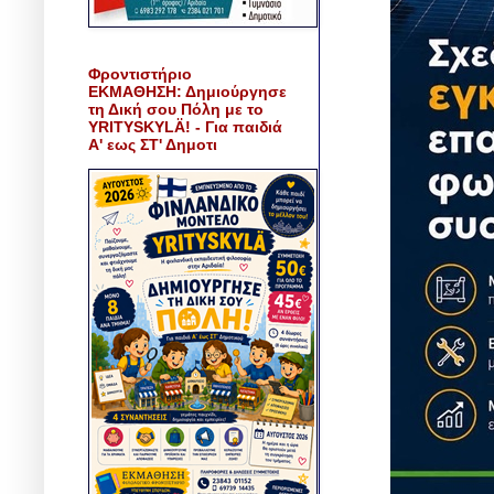
Φροντιστήριο
ΕΚΜΑΘΗΣΗ: Δημιούργησε
τη Δική σου Πόλη με το
YRITYSKYLÄ! - Για παιδιά
Α' εως ΣΤ' Δημοτι