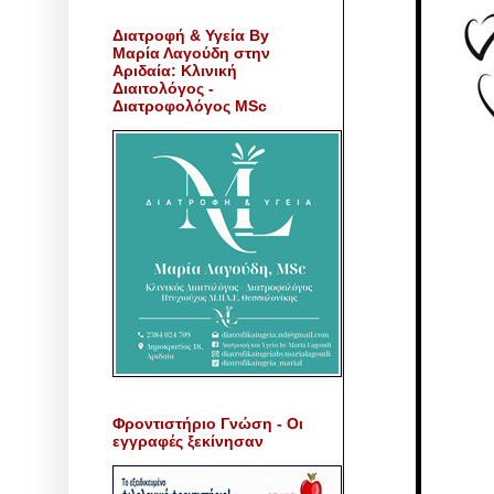
Διατροφή & Υγεία By
Μαρία Λαγούδη στην
Αριδαία: Κλινική
Διαιτολόγος -
Διατροφολόγος MSc
Φροντιστήριο Γνώση - Οι
εγγραφές ξεκίνησαν