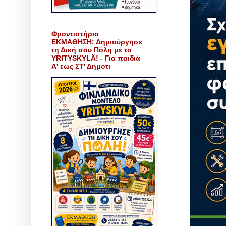
Φροντιστήριο
ΕΚΜΑΘΗΣΗ: Δημιούργησε
τη Δική σου Πόλη με το
YRITYSKYLÄ! - Για παιδιά
Α' εως ΣΤ' Δημοτι