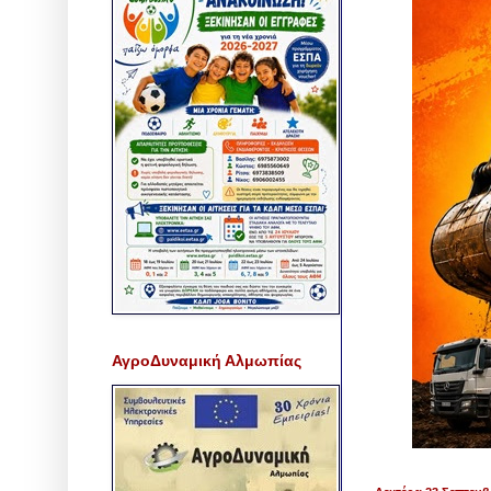
ΑγροΔυναμική Αλμωπίας