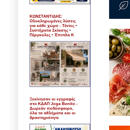
ΚΩΝΣΤΑΝΤΙΔΗΣ:
Ολοκληρωμένες λύσεις
για κάθε χώρο - Τέντες •
Συστήματα Σκίασης •
Πέργκολες • Έπιπλα Κ
Ξεκίνησαν οι εγγραφές
στο ΚΔΑΠ Joga Bonito -
Δωρεάν ποδόσφαιρο,
όλα τα αθλήματα και οι
δραστηριότητε