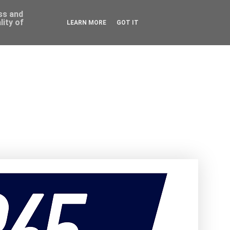
ess and
ity of
LEARN MORE
GOT IT