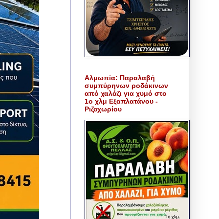
Αλμωπία: Παραλαβή
συμπύρηνων ροδάκινων
από χαλάζι για χυμό στο
1ο χλμ Εξαπλατάνου -
Ριζοχωρίου