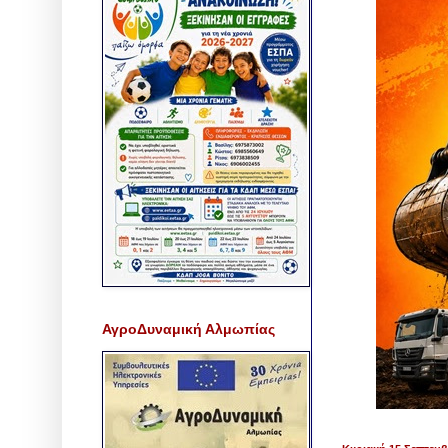
ΑγροΔυναμική Αλμωπίας