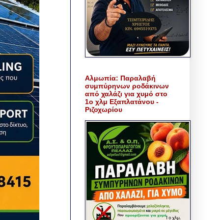
Αλμωπία: Παραλαβή
συμπύρηνων ροδάκινων
από χαλάζι για χυμό στο
1ο χλμ Εξαπλατάνου -
Ριζοχωρίου