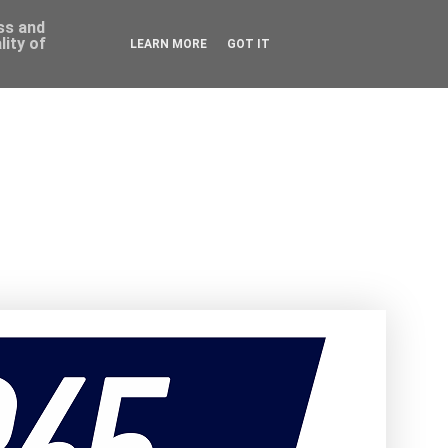
ess and
ity of
LEARN MORE
GOT IT