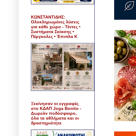
ΚΩΝΣΤΑΝΤΙΔΗΣ:
Ολοκληρωμένες λύσεις
για κάθε χώρο - Τέντες •
Συστήματα Σκίασης •
Πέργκολες • Έπιπλα Κ
Ξεκίνησαν οι εγγραφές
στο ΚΔΑΠ Joga Bonito -
Δωρεάν ποδόσφαιρο,
όλα τα αθλήματα και οι
δραστηριότητε