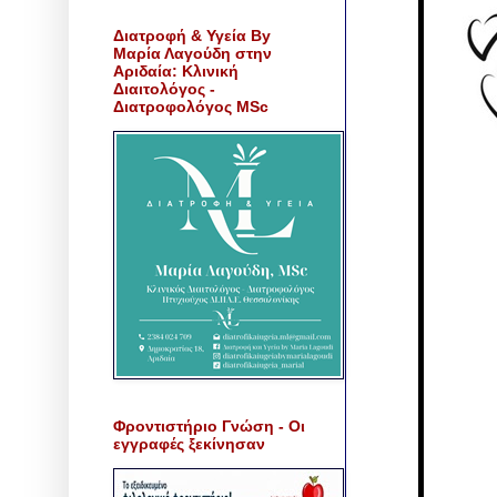
Διατροφή & Υγεία By
Μαρία Λαγούδη στην
Αριδαία: Κλινική
Διαιτολόγος -
Διατροφολόγος MSc
Φροντιστήριο Γνώση - Οι
εγγραφές ξεκίνησαν