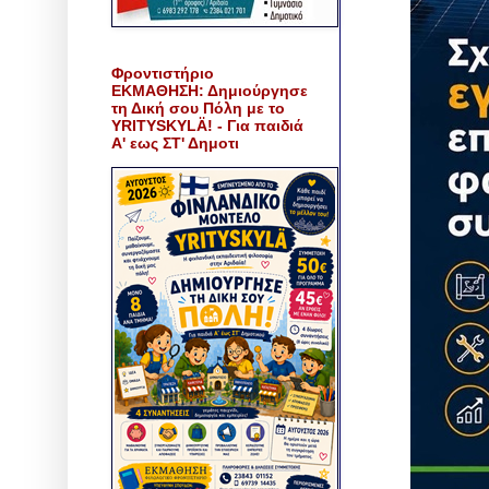
Φροντιστήριο
ΕΚΜΑΘΗΣΗ: Δημιούργησε
τη Δική σου Πόλη με το
YRITYSKYLÄ! - Για παιδιά
Α' εως ΣΤ' Δημοτι