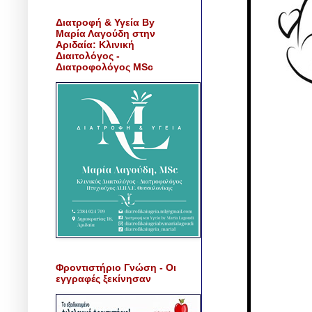
Διατροφή & Υγεία By
Μαρία Λαγούδη στην
Αριδαία: Κλινική
Διαιτολόγος -
Διατροφολόγος MSc
Φροντιστήριο Γνώση - Οι
εγγραφές ξεκίνησαν