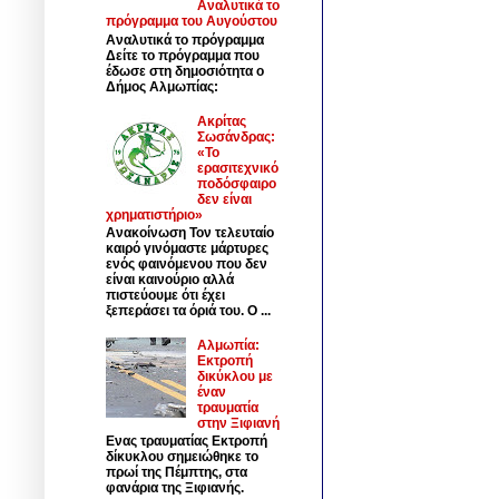
Αναλυτικά το
πρόγραμμα του Αυγούστου
Αναλυτικά το πρόγραμμα
Δείτε το πρόγραμμα που
έδωσε στη δημοσιότητα ο
Δήμος Αλμωπίας:
Ακρίτας
Σωσάνδρας:
«Το
ερασιτεχνικό
ποδόσφαιρο
δεν είναι
χρηματιστήριο»
Ανακοίνωση Τον τελευταίο
καιρό γινόμαστε μάρτυρες
ενός φαινόμενου που δεν
είναι καινούριο αλλά
πιστεύουμε ότι έχει
ξεπεράσει τα όριά του. Ο ...
Αλμωπία:
Εκτροπή
δικύκλου με
έναν
τραυματία
στην Ξιφιανή
Ενας τραυματίας Εκτροπή
δίκυκλου σημειώθηκε το
πρωί της Πέμπτης, στα
φανάρια της Ξιφιανής.