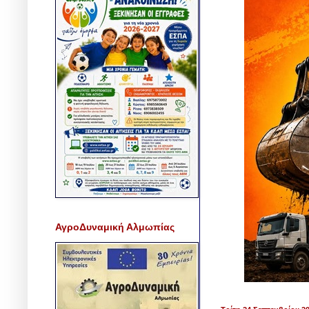
ΑγροΔυναμική Αλμωπίας