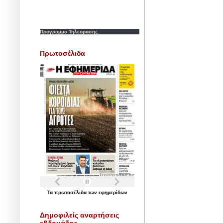
Προγραμμα Τηλεορασης
Πρωτοσέλιδα
Τα
πρωτοσέλιδα
των
εφημερίδων
Δημοφιλείς αναρτήσεις
εβδομάδας