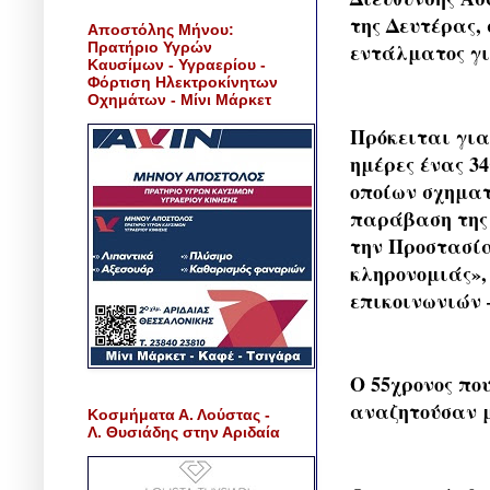
της Δευτέρας,
Αποστόλης Μήνου:
Πρατήριο Υγρών
εντάλματος γ
Καυσίμων - Υγραερίου -
Φόρτιση Ηλεκτροκίνητων
Οχημάτων - Μίνι Μάρκετ
Πρόκειται για
ημέρες ένας 3
οποίων σχημα
παράβαση της 
την Προστασία
κληρονομιάς»,
επικοινωνιών 
Ο 55χρονος που
αναζητούσαν μ
Κοσμήματα Α. Λούστας -
Λ. Θυσιάδης στην Αριδαία