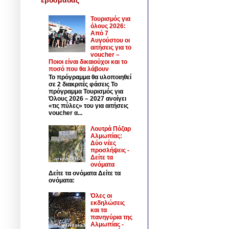
Τουρισμός για
όλους 2026:
Από 7
Αυγούστου οι
αιτήσεις για το
voucher –
Ποιοι είναι δικαιούχοι και το
ποσό που θα λάβουν
Το πρόγραμμα θα υλοποιηθεί
σε 2 διακριτές φάσεις Το
πρόγραμμα Τουρισμός για
Όλους 2026 – 2027 ανοίγει
«τις πύλες» του για αιτήσεις
voucher α...
Λουτρά Πόζαρ
Αλμωπίας:
Δύο νέες
προσλήψεις -
Δείτε τα
ονόματα
Δείτε τα ονόματα Δείτε τα
ονόματα:
Όλες οι
εκδηλώσεις
και τα
πανηγύρια της
Αλμωπίας -