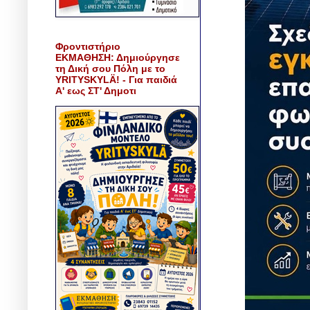
Φροντιστήριο
ΕΚΜΑΘΗΣΗ: Δημιούργησε
τη Δική σου Πόλη με το
YRITYSKYLÄ! - Για παιδιά
Α' εως ΣΤ' Δημοτι