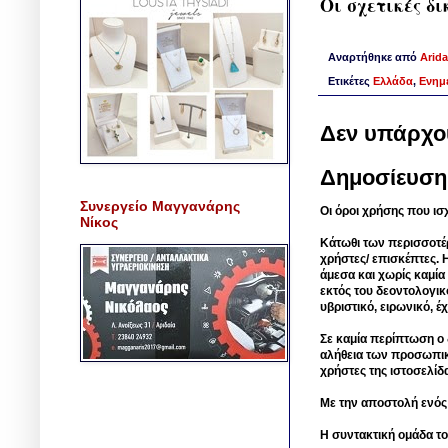
Οι σχετικές δ
Αναρτήθηκε από
Arida
Ετικέτες
Ελλάδα
,
Ενημ
Δεν υπάρχο
Δημοσίευση
Συνεργείο Μαγγανάρης
Οι όροι χρήσης που ισ
Νίκος
Κάτωθι των περισσοτέ
χρήστες/ επισκέπτες. 
άμεσα και χωρίς καμία
εκτός του δεοντολογικ
υβριστικό, ειρωνικό, 
Σε καμία περίπτωση ο δ
αλήθεια των προσωπικ
χρήστες της ιστοσελίδ
Με την αποστολή ενός
Η συντακτική ομάδα το