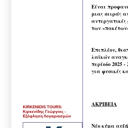
Είναι προφανέ
μιας σειράς α
αντεργατικές 
των «πακέτων»
Επιπλέον, θεσ
λαϊκών αναγκώ
περίοδο 2025 -
για φυσικές κ
ΑΚΡΙΒΕΙΑ
KIRKENIDIS TOURS:
Κιρκενίδης Γεώργιος -
Εξόφληση Λογαριασμών
Νέο κύμα αυξή