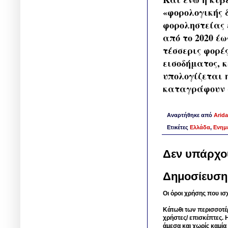
«φορολογικής 
φοροληστείας 
από το 2020 έω
τέσσερις φορέ
εισοδήματος, 
υπολογίζεται 
καταγράφουν α
Αναρτήθηκε από
Arida
Ετικέτες
Ελλάδα
,
Ενημ
Δεν υπάρχο
Δημοσίευση
Οι όροι χρήσης που ισ
Κάτωθι των περισσοτέ
χρήστες/ επισκέπτες. 
άμεσα και χωρίς καμία