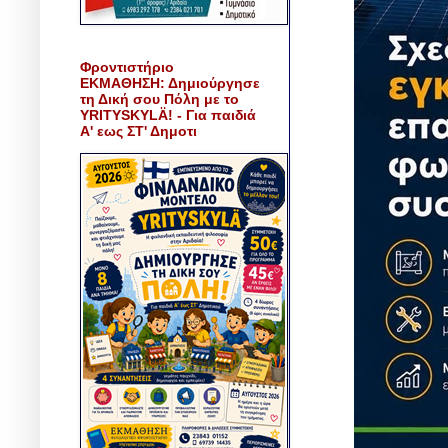
Φροντιστήριο
ΕΚΜΑΘΗΣΗ: Δημιούργησε
τη Δική σου Πόλη με το
YRITYSKYLÄ! - Για παιδιά
Α' εως ΣΤ' Δημοτι