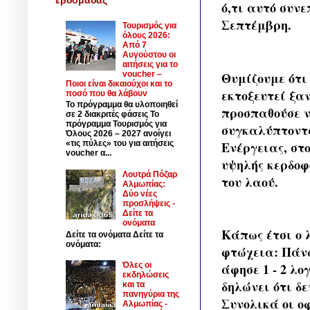
ό,τι αυτό συν
Σεπτέμβρη.
Τουρισμός για
όλους 2026:
Από 7
Αυγούστου οι
αιτήσεις για το
Θυμίζουμε ότι 
voucher –
Ποιοι είναι δικαιούχοι και το
εκτοξευτεί ξαν
ποσό που θα λάβουν
Το πρόγραμμα θα υλοποιηθεί
προσπαθούσε ν
σε 2 διακριτές φάσεις Το
πρόγραμμα Τουρισμός για
συγκαλύπτοντα
Όλους 2026 – 2027 ανοίγει
Ενέργειας, στ
«τις πύλες» του για αιτήσεις
voucher α...
υψηλής κερδοφ
Λουτρά Πόζαρ
του λαού.
Αλμωπίας:
Δύο νέες
προσλήψεις -
Δείτε τα
ονόματα
Κάπως έτσι ο 
Δείτε τα ονόματα Δείτε τα
ονόματα:
φτώχεια: Πάνω
άφησε 1 - 2 λ
Όλες οι
εκδηλώσεις
δηλώνει ότι δε
και τα
πανηγύρια της
Συνολικά οι ο
Αλμωπίας -