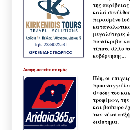
της ακρίβειας
καλά συνέλθου
περασμένο Ιού
καταναλωτικά 
μεγαλύτερες δ
πανάκριβα και
τίποτε άλλο π
κυβέρνησης...
Διαφημιστείτε σε εμάς
Ηδη, οι επιχει
προαναγγείλει
άνοδος του κα
τροφίμων, την
και βούτυρο έ
των νέων αυξή
διάστημα.