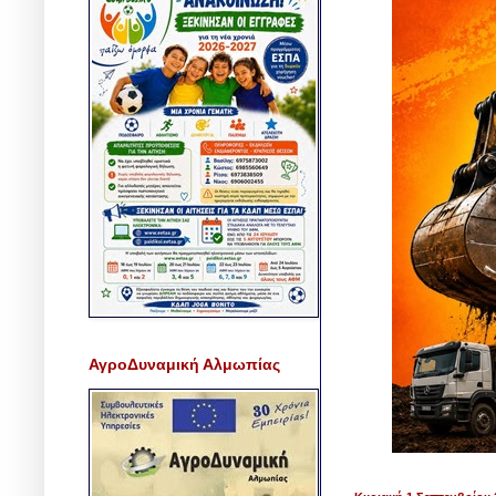
ΑγροΔυναμική Αλμωπίας