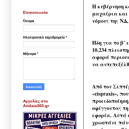
Η κυβέρνηση κ
μαχαίρια και 
Επικοινωνία
νόμους της ΝΔ
Όνομα
Ηλεκτρονικό ταχυδρομείο
*
Ηδη για το β'
10.234 πλειστ
Μήνυμα
*
αφορά περιου
να αντεπεξέλθ
Από τον Σεπτέ
«eispraxis», 
προειδοποίηση,
Αγγελίες στο
Aridaia365.gr
σφίγγοντας τη
εφορία. Αυτά 
χρωστάνε πάνω