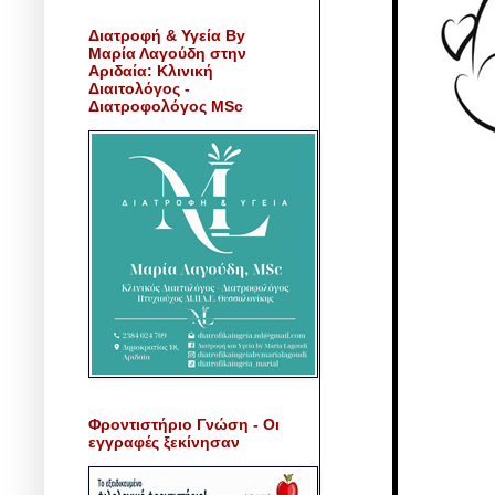
Διατροφή & Υγεία By
Μαρία Λαγούδη στην
Αριδαία: Κλινική
Διαιτολόγος -
Διατροφολόγος MSc
Φροντιστήριο Γνώση - Οι
εγγραφές ξεκίνησαν