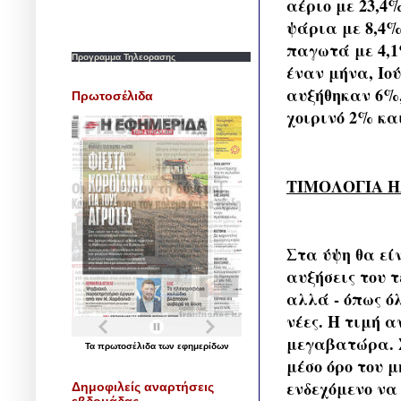
αέριο με 23,4
ψάρια με 8,4%
παγωτά με 4,1
Προγραμμα Τηλεορασης
έναν μήνα, Ιού
αυξήθηκαν 6%,
Πρωτοσέλιδα
χοιρινό 2% κα
ΤΙΜΟΛΟΓΙΑ 
Στα ύψη θα εί
αυξήσεις του τ
αλλά - όπως ό
νέες. Η τιμή 
μεγαβατώρα. Σ
Τα
πρωτοσέλιδα
των
εφημερίδων
μέσο όρο του 
ενδεχόμενο να 
Δημοφιλείς αναρτήσεις
εβδομάδας