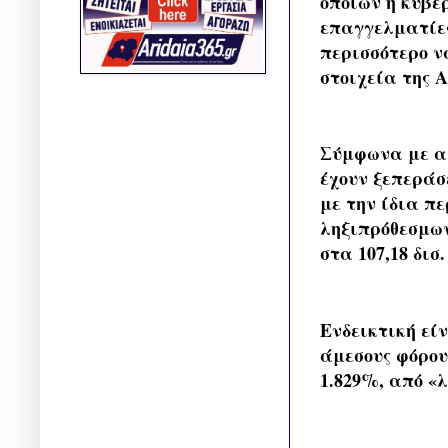
οποίων η κυβέ
επαγγελματίες
περισσότερο ν
στοιχεία της 
Σύμφωνα με αυ
έχουν ξεπεράσ
με την ίδια πε
ληξιπρόθεσμων
στα 107,18 δισ.
Ενδεικτική εί
άμεσους φόρου
1.829%, από «