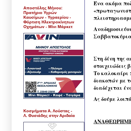
Ένα ακόμα πολ
Αποστόλης Μήνου:
«πρωταγωνιστέ
Πρατήριο Υγρών
πλειστηριασμο
Καυσίμων - Υγραερίου -
Φόρτιση Ηλεκτροκίνητων
Οχημάτων - Μίνι Μάρκετ
Αναδημοσιεύου
Σαββατοκύρια
Στη δίνη της 
στοιχειώδεις 
Το καλοκαίρι 
διακοπών με τ
διαδέχεται έν
Ας δούμε λοιπ
Κοσμήματα Α. Λούστας -
Λ. Θυσιάδης στην Αριδαία
ΑΝΑΘΕΩΡΗΜΕ