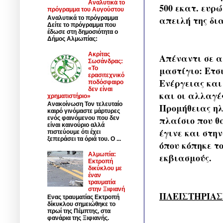
Αναλυτικά το
500 εκατ. ευρώ
πρόγραμμα του Αυγούστου
απειλή της δι
Αναλυτικά το πρόγραμμα
Δείτε το πρόγραμμα που
έδωσε στη δημοσιότητα ο
Δήμος Αλμωπίας:
Ακρίτας
Απέναντι σε α
Σωσάνδρας:
μαστίγιο: Ετσ
«Το
ερασιτεχνικό
Ενέργειας και
ποδόσφαιρο
δεν είναι
και οι αλλαγέ
χρηματιστήριο»
Ανακοίνωση Τον τελευταίο
Προμήθειας ηλ
καιρό γινόμαστε μάρτυρες
πλαίσιο που θ
ενός φαινόμενου που δεν
είναι καινούριο αλλά
έγινε και στη
πιστεύουμε ότι έχει
ξεπεράσει τα όριά του. Ο ...
όπου κόπηκε τ
Αλμωπία:
εκβιασμούς.
Εκτροπή
δικύκλου με
έναν
τραυματία
στην Ξιφιανή
ΠΛΕΙΣΤΗΡΙΑΣ
Ενας τραυματίας Εκτροπή
δίκυκλου σημειώθηκε το
πρωί της Πέμπτης, στα
φανάρια της Ξιφιανής.