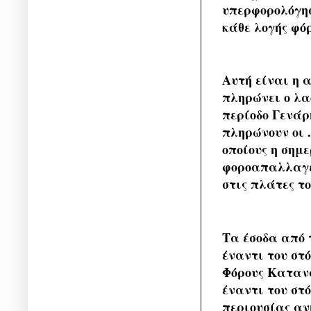
υπερφορολόγησ
κάθε λογής φόρ
Αυτή είναι η 
πληρώνει ο λαό
περίοδο Γενάρη
πληρώνουν οι 
οποίους η σημε
φοροαπαλλαγές
στις πλάτες το
Τα έσοδα από 
έναντι του στό
Φόρους Κατανά
έναντι του στ
περιουσίας αν